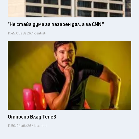
"Не става дума за пазарен дял, а за CNN."
11:45, 05 авг 26 / Idealisti
Относно Влад Тенев
11:50, 04 авг 26 / Idealisti