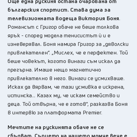
Още една рускиня остана очарована от
българския спортист. Става дума за
телевизионната водеща Виктория Боня
.
Романсът с Григор обаче не беше толкова
ярък - според модела тенисистът ѝ и е
изневерявал. Боня намира Григор за „дяволски
привлекателен“. „Мислех, че е перфектен. Той
беше човекът, когото винаги съм искал да
прегърна. Имаше нещо магнетично
привлекателно в него. Винаги се усмихваше.
Исках да вярвам, че тази усмивка е искрена,
истинска... Казах му, че искам семейство и
деца. Той отвърна, че е готов“, разказва Боня
в интервю за платформата Premier.
Мечтите на рускинята обаче не се
сбъдват. Сърцето на нашето момче вече е