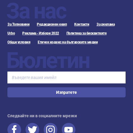
За нас
За Топновини
Редакционен екип
Контакти
За реклама
Urbo
Реклама - Избори 2022
Политика за бисквитките
Общи условия
Етичен кодекс на българските медии
Бюлетин
Изпратете
Следвайте ни в социалните мрежи