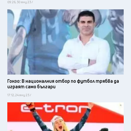
09:26, 30 яну 23 /
Гонзо: В националния отбор по футбол трябва да
играят само българи
17:12, 24 яну 23 /