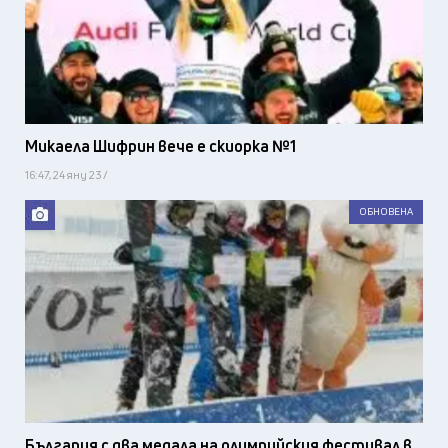
Микаела Шифрин вече е скиорка №1
16:47, 24 яну 23 /
ОБНОВЕНА
България с два медала на олимпийския фестивал в