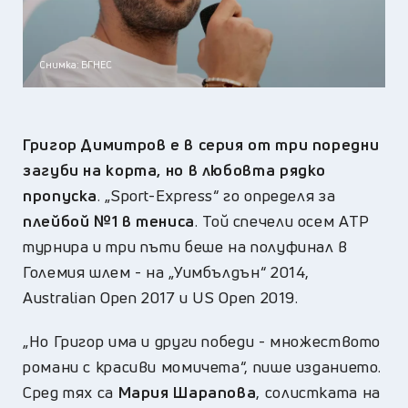
Снимка: БГНЕС
Григор Димитров е в серия от три поредни
загуби на корта, но в любовта рядко
пропуска
. „Sport-Express“ го определя за
плейбой №1 в тениса
. Той спечели осем ATP
турнира и три пъти беше на полуфинал в
Големия шлем - на „Уимбълдън“ 2014,
Australian Open 2017 и US Open 2019.
„Но Григор има и други победи - множеството
романи с красиви момичета“, пише изданието.
Сред тях са
Мария Шарапова
, солистката на