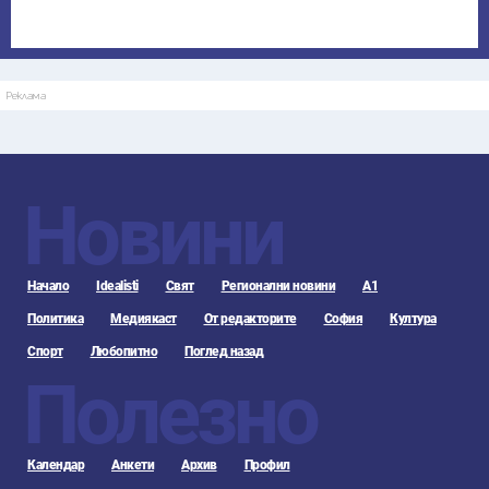
Реклама
Новини
Начало
Idealisti
Свят
Регионални новини
А1
Политика
Медиякаст
От редакторите
София
Култура
Спорт
Любопитно
Поглед назад
Полезно
Календар
Анкети
Архив
Профил