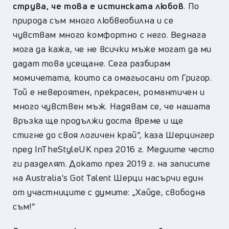
струва, че това е истинската любов
. По
природа съм много любвеобилна и се
чувствам много комфортно с него. Веднага
мога да кажа, че не всички мъже могат да ми
дадат това усещане. Сега разбирам
момичетата, които са омагьосани от Григор.
Той е невероятен, прекрасен, романтичен и
много чувствен мъж. Надявам се, че нашата
връзка ще продължи доста време и ще
стигне до своя логичен край“, каза Шерцингер
пред InTheStyleUK през 2016 г. Медиите често
ги разделят. Докато през 2019 г. на записите
на Australia's Got Talent Шерци насърчи един
от участниците с думите: „Хайде, свободна
съм!“