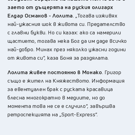
заето от дъщерята на руския олигарх
Елдар Османов - Лолита
. „Тогава изживях
най-ужасния шок в живота си. Предателство
с главни букви. Но си казах: ако са намерили
щастието, тогава нека Бог да им даде всичко
най-добро. Минах през няколко ужасни години
от живота си“, каза Боня за раздялата.
Лолита живее постоянно в Монако
. Григор
също е жител на Княжеството. Информация
за евентуален брак с руската красавица
блесна многократно в медиите, но до
момента това не се е случило“, завършва
ретроспекцията на „Sport-Express“.