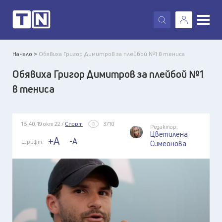
X
Начало >
Обявиха Григор Димитров за плейбой №1 в тениса
Обявиха Григор Димитров за плейбой №1
в тениса
18:40, 19 окт 22 /
Спорт
3710
Редактор:
Цветилена
+A
-A
Шрифт:
Симеонова