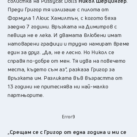
солистка на Pussycat Dolls
Никол Шерцингер
.
Преди Григор тя излизаше с пилота от
Формула 1 Люис Хамилтън, с когото бяха
заедно 7 години. Връзката на Димитров с
певица не е лека. И двамата влюбени имат
натоварени графици и трудно намират време
един за друг. „Да, не е лесно. Но Никол се
справя по-добре от мен. Тя идва на повечето
места, където съм аз”, разказа Григор за
връзката им. Разликата във възрастта от
13 години не притеснява ни най-малко
партньорите.
Error9
„
Срещам се с Григор от една година и ми се