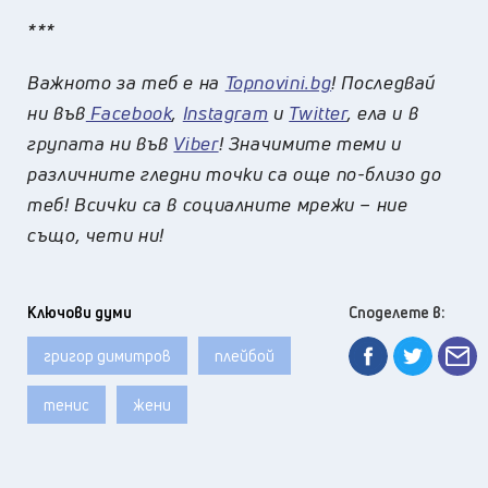
***
Важното за теб е на
Topnovini.bg
! Последвай
ни във
Facebook
,
Instagram
и
Twitter
, ела и в
групата ни във
Viber
! Значимите теми и
различните гледни точки са още по-близо до
теб! Всички са в социалните мрежи – ние
също, чети ни!
Ключови думи
Споделете в:
григор димитров
плейбой
тенис
жени