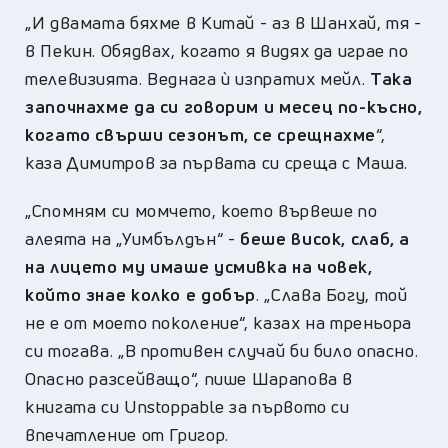
„И двамата бяхме в Китай - аз в Шанхай, тя -
в Пекин. Обядвах, когато я видях да играе по
телевизията. Веднага ѝ изпратих мейл.
Така
започнахме да си говорим и месец по-късно,
когато свърши сезонът, се срещнахме
“,
каза Димитров за първата си среща с Маша.
„Спомням си момчето, което вървеше по
алеята на „Уимбълдън“ -
беше висок, слаб, а
на лицето му имаше усмивка на човек,
който знае колко е добър
. „Слава Богу, той
не е от моето поколение“, казах на треньора
си тогава. „В противен случай би било опасно.
Опасно разсейващо“, пише Шарапова в
книгата си Unstoppable за първото си
впечатление от Григор.