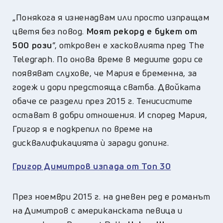
„Понякога я изненадвам или просто изпращам
цветя без повод.
Моят рекорд е букет от
500 рози
”, откровен е хасковлията пред The ​​
Telegraph. По онова време в медиите дори се
появяват слухове, че Мария е бременна, за
годеж и дори предстояща сватба. Двойката
обаче се раздели през 2015 г. Тенисистите
остават в добри отношения. И според Мария,
Григор я е подкрепил по време на
дисквалификацията ѝ заради допинг.
Григор Димитров изпада от Топ 30
През ноември 2015 г. на дневен ред е романът
на Димитров с американската певица и