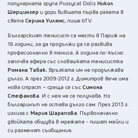
популярната група Pussycat Dolls
Никол
Шерцингер
и дори бившата първа ракета в
света
Серина Уилямс
, пише bTV.
Българският тенисист се мести в Париж на
16 години, за да продължи да се развива
професионално в тениса. А година по-късно
започва афера със словашката тенисистка
Романа Табак.
Връзката им не продължава
дълго. А през 2009-2012 г. Димитров вече има
нова страст – среща се със
Симона
Стефанова
. И с нея не се получава. Но
българинът не остава дълго сам. През 2013 г.
излиза с
Мария Шарапова
. Първоначално
двойката общува в мрежата - пишат мейли и
си разменят съобщения.