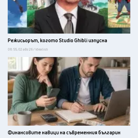
Режисьорът, когото Studio Ghibli изпусна
08:55, 02 авг 26 / Idealisti
Финансовите навици на съвременния българин