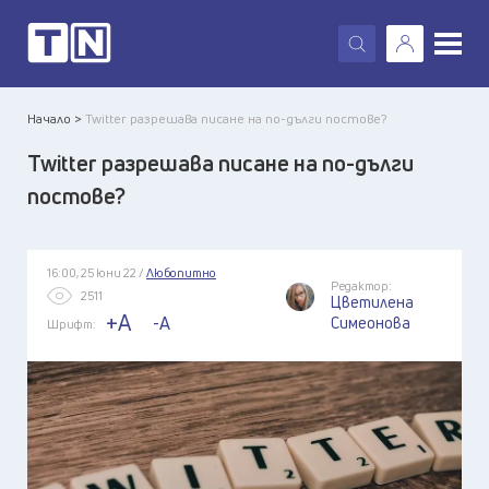
X
Начало >
Twitter разрешава писане на по-дълги постове?
Twitter разрешава писане на по-дълги
постове?
16:00, 25 юни 22 /
Любопитно
Редактор:
2511
Цветилена
+A
-A
Симеонова
Шрифт: