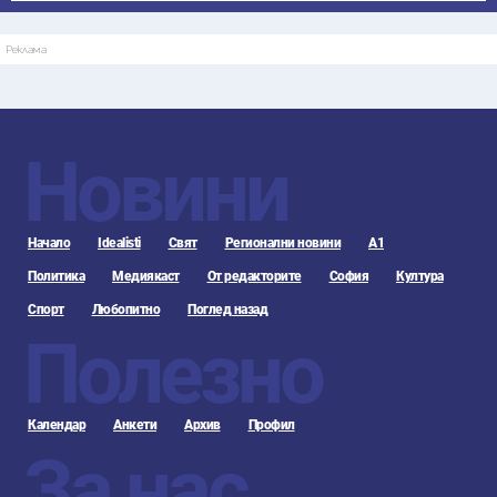
Реклама
Новини
Начало
Idealisti
Свят
Регионални новини
А1
Политика
Медиякаст
От редакторите
София
Култура
Спорт
Любопитно
Поглед назад
Полезно
Календар
Анкети
Архив
Профил
За нас