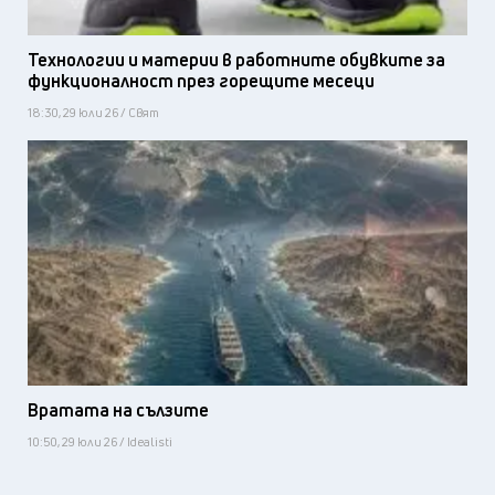
Технологии и материи в работните обувките за
функционалност през горещите месеци
18:30, 29 юли 26 / Свят
Вратата на сълзите
10:50, 29 юли 26 / Idealisti