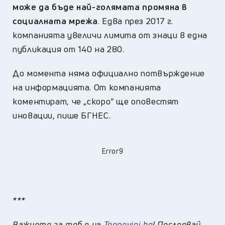
може да бъде най-голямата промяна в
социалната мрежа
. Едва през 2017 г.
компанията увеличи лимита от знаци в една
публикация от 140 на 280.
До момента няма официално потвърждение
на информацията. От компанията
коментират, че „скоро“ ще оповестят
иновации, пише БГНЕС.
Error9
***
Важното за теб е на
Topnovini.bg
! Последвай