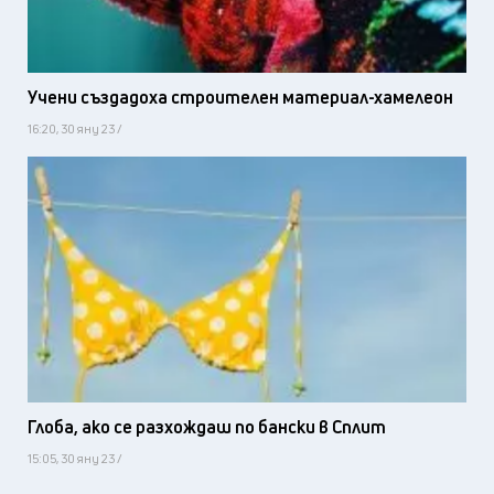
Учени създадоха строителен материал-хамелеон
16:20, 30 яну 23 /
Глоба, ако се разхождаш по бански в Сплит
15:05, 30 яну 23 /