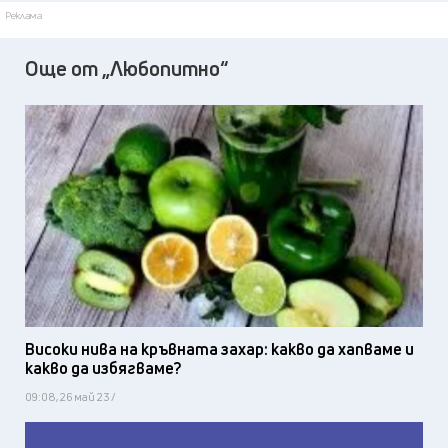
Реклама
Още от „Любопитно“
Високи нива на кръвната захар: какво да хапваме и
какво да избягваме?
09:08, 26 май 23 /