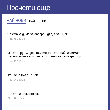
Прочети още
НАЙ-НОВИ
НАЙ-ЧЕТЕНИ
"Не става дума за пазарен дял, а за CNN."
11:45, 05 авг 26
А1 затвърди лидерството си като най-голямата
технологична компания и системен интегратор
11:56, 04 авг 26
Относно Влад Тенев
11:50, 04 авг 26
Новата геоикономика
09:10, 03 авг 26