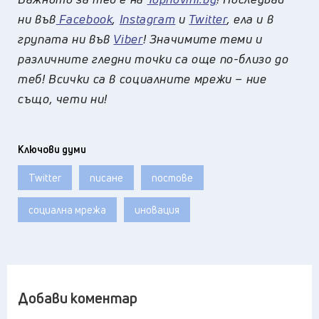
ни във
Facebook
,
Instagram
и
Twitter
, ела и в
групата ни във
Viber
! Значимите теми и
различните гледни точки са още по-близо до
теб! Всички са в социалните мрежи – ние
също, чети ни!
Ключови думи
Twitter
писане
постове
социална мрежа
иновация
Добави коментар