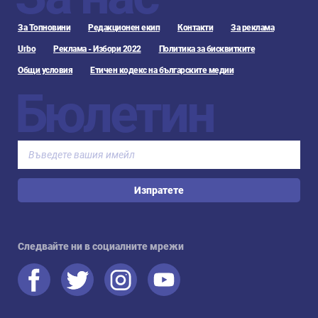
За Топновини
Редакционен екип
Контакти
За реклама
Urbo
Реклама - Избори 2022
Политика за бисквитките
Общи условия
Етичен кодекс на българските медии
Бюлетин
Изпратете
Следвайте ни в социалните мрежи