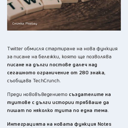
Снимка: Pixabay
Twitter обмисля стартиране на нова функция
за писане на бележки, която ще позволява
писане на дълги постове далеч над
сегашното ограничение от 280 знака
,
съобщава TechCrunch.
Преди нововъведението
създателите на
туитове с дълги истории трябваше да
пишат по няколко туита по една тема
.
Интеграцията на новата функция Notes