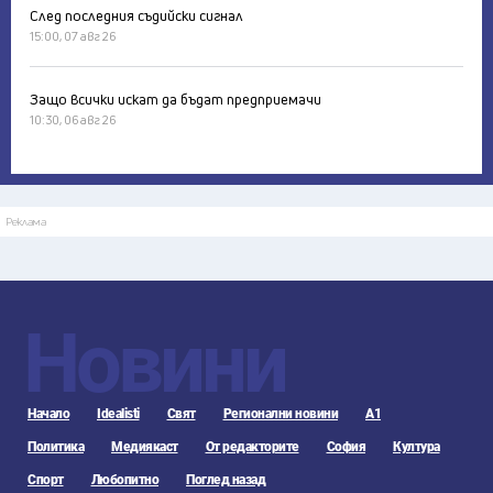
След последния съдийски сигнал
15:00, 07 авг 26
Защо всички искат да бъдат предприемачи
10:30, 06 авг 26
Реклама
Новини
Начало
Idealisti
Свят
Регионални новини
А1
Политика
Медиякаст
От редакторите
София
Култура
Спорт
Любопитно
Поглед назад