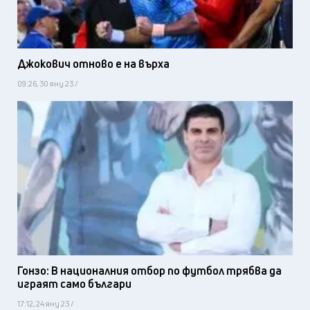
Джокович отново е на върха
09:26, 30 яну 23 /
Гонзо: В националния отбор по футбол трябва да
играят само българи
17:12, 24 яну 23 /