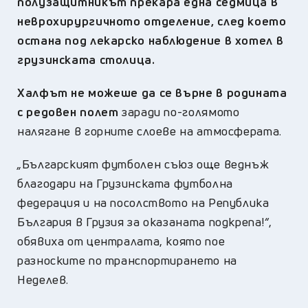
полузащитникът прекара една седмица в
неврохирургичното отделение, след което
остана под лекарско наблюдение в хотел в
грузинската столица.
Халфът не можеше да се върне в родината
с редовен полет
заради по-голямото
налягане в горните слоеве на атмосферата.
„
Българският футболен съюз още веднъж
благодари на Грузинската футболна
федерация и на посолството на Република
България в Грузия за оказаната подкрепа!
“
,
обявиха от централата, която пое
разноските по транспортирането на
Неделев.