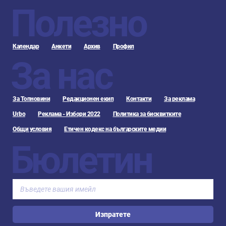
Полезно
Календар
Анкети
Архив
Профил
За нас
За Топновини
Редакционен екип
Контакти
За реклама
Urbo
Реклама - Избори 2022
Политика за бисквитките
Общи условия
Етичен кодекс на българските медии
Бюлетин
Изпратете