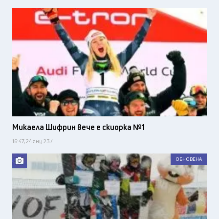
Микаела Шифрин вече е скиорка №1
16:47, 24 яну 23 /
ОБНОВЕНА