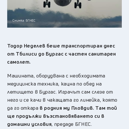
Снимка: БГНЕС
Тодор Неделев беше транспортиран днес
от Тбилиси до Бургас с частен санитарен
самолет.
Машината, оборудвана с необходимата
медицинска техника, кацна по обед на
летището в Бургас. Играчът сам слезе от
него и се качи в чакащата го линейка, която
да го откара
в родния му Пловдив. Там той
ще продължи възстановяването си в
домашни условия
, предаде БГНЕС.