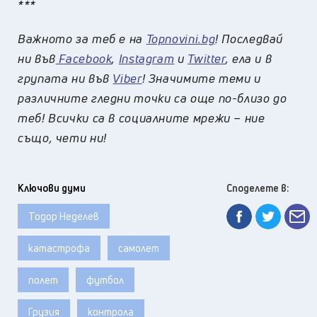
***
Важното за теб е на
Topnovini.bg
! Последвай
ни във
Facebook
,
Instagram
и
Twitter
, ела и в
групата ни във
Viber
! Значимите теми и
различните гледни точки са още по-близо до
теб! Всички са в социалните мрежи – ние
също, чети ни!
Ключови думи
Споделете в:
Тодор Неделев
катастрофа
самолет
полет
футбол
Грузия
контрола