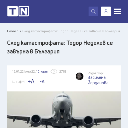
X
Начало >
След катастрофата: Тодор Неделев се завърна в България
След катастрофата: Тодор Неделев се
завърна в България
16:01, 22 юни 22 /
Спорт
2762
Редактор:
Василена
+A
-A
Шрифт:
Йорданова