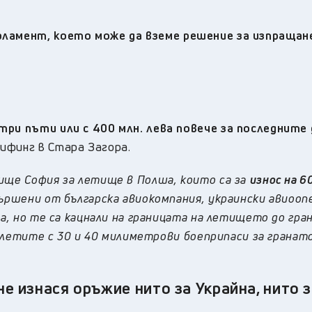
рламент, което може да вземе решение за изпращан
три пъти или с 400 млн. лева повече за последните 
ифинг в Стара Загора.
тище София за летище в Полша, които са за
износ на 6
вършени от българска авиокомпания, украински авиоо
ва, но те са кацнали на границата на летището до гра
 полетите с 30 и 40 милиметрови боеприпаси за грана
е изнася оръжие нито за Украйна, нито 