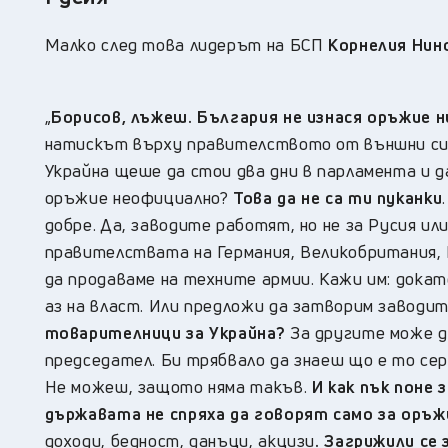
Малко след това лидерът на БСП
Корнелия Нино
„
Борисов, лъжеш. България не изнася оръжие н
натискът върху правителството от външни сил
Украйна щеше да стои два дни в парламента и да
оръжие неофициално?
Това да не са ти пуканки
добре. Да, заводите работят, но не за Русия ил
правителствата на Германия, Великобритания, И
да продаваме на техните армии. Кажи им: докато
аз на власт. Или предложи да затворим заводит
товарителници за Украйна?
За другите може да
председател. Би трябвало да знаеш що е то се
Не можеш, защото няма такъв.
И как пък поне
държавата не спряха да говорят само за оръж
доходи, бедност, данъци, акцизи
. Загрижили се 