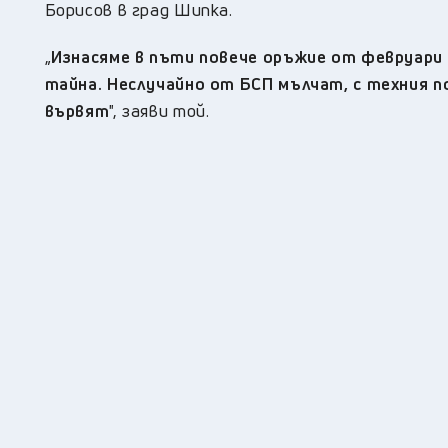
Борисов в град Шипка.
„
Изнасяме в пъти повече оръжие от февруари 
тайна. Неслучайно от БСП мълчат, с техния по
вървят
", заяви той.