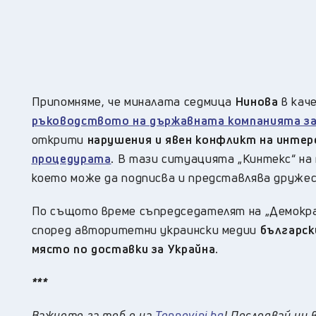
Припомняме, че миналата седмица
Нинова
в кач
ръководството на държавната компанията за 
открити
нарушения и явен конфликт на интер
процедурата
.
В тази ситуацията „Кинтекс“ на
което може да подписва и представлява друже
По същото време съпредседателят на „Демокра
според авторитетни украински медии
българск
място по доставки за Украйна.
***
Важното за теб е на
Topnovini.bg
! Последвай ни 