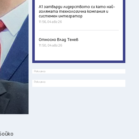
А1 затвърди лидерството си като най-
голямата технологична компания и
системен интегратор
11:56, 04 авг 26
Относно Влад Тенев
11:50, 04 авг 26
Реклама
Реклама
Бойко