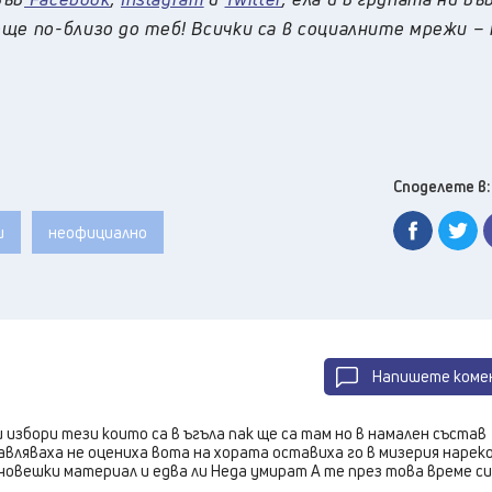
ще по-близо до теб! Всички са в социалните мрежи –
Споделете в:
и
неофициално
Напишете коме
 избори тези които са в ъгъла пак ще са там но в намален състав
вляваха не оцениха вота на хората оставиха го в мизерия нарек
овешки материал и едва ли Неда умират А те през това време си