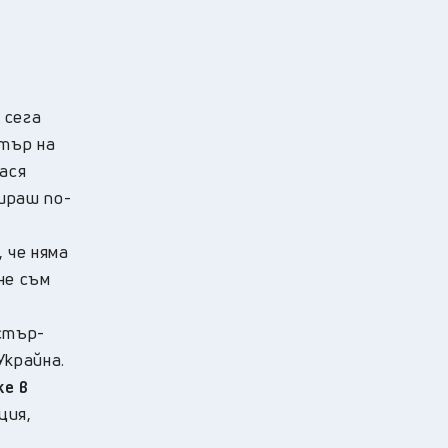
 сега
тър на
нася
ираш по-
 че няма
не съм
стър-
Украйна.
же в
ция,