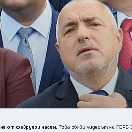
19
°C
Перник
,
24
°C
Плевен
,
22
°C
Пловдив
,
23
°C
Разград
,
24
°C
Русе
,
25
°C
Силистра
,
20
°C
Сливен
,
15
°C
Смолян
,
23
°C
София
,
22
°C
Стара Загора
,
23
°C
Търговище
,
22
°C
Хасково
,
23
°C
Шумен
,
20
°C
Ямбол
,
на от февруари насам.
Това обяви лидерът на ГЕРБ 