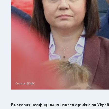
Снимка: БГНЕС
България неофициално изнася оръжие за Украй