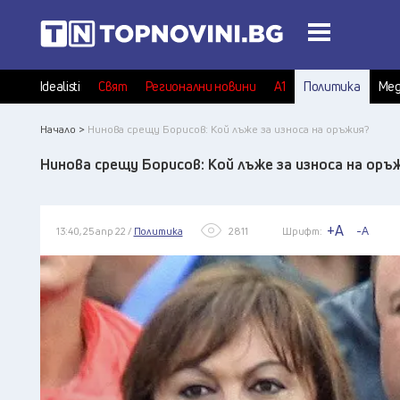
Idealisti
Свят
Регионални новини
А1
Политика
Мед
Начало >
Нинова срещу Борисов: Кой лъже за износа на оръжия?
Нинова срещу Борисов: Кой лъже за износа на оръ
+A
-A
13:40, 25 апр 22 /
Политика
2811
Шрифт: