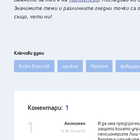
Значимите теми и различните гледни точки са о
също, чети ни!
Ключови думи
Бойко Борисов
оръжие
Украйна
февруар
Коментари:
1
1
Анонимен
И да има предсрочни
защото когато упра
15:38, 25 апр 22
пенсионерите Лош ч
въртяха игричките