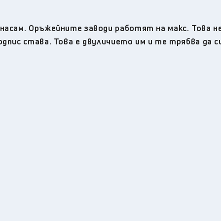
насам. Оръжейните заводи работят на макс. Това не
дпис става. Това е двуличието им и те трябва да с