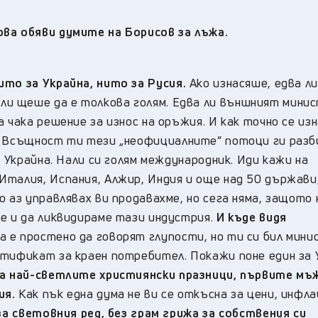
ва обяви думите на Борисов за лъжа.
ито за Украйна, нито за Русия.
Ако изнасяше, едва ли
и щеше да е толкова голям. Едва ли външният минис
 чака решение за износ на оръжия. И как точно се из
. Всъщност ти тези „неофициалните
”
потоци ги разб
и Украйна. Нали си голям международник. Иди кажи на
талия, Испания, Алжир, Индия и още над 50 държави,
 аз управлявах ви продавахме, но сега няма, защото 
е и да ликвидираме тази индустрия.
И къде видя
 е простено да говорят глупости, но ти си бил мини
ртификат за краен потребител. Покажи поне един за 
 за най-светлите християнски празници, първите мъ
ия.
Как пък една дума не ви се откъсна за цени, инфла
за световния ред, без грам грижа за собствения си