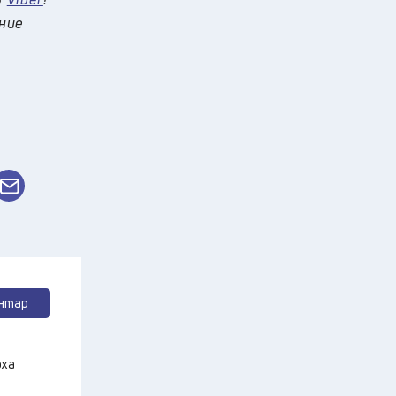
 ние
нтар
оха