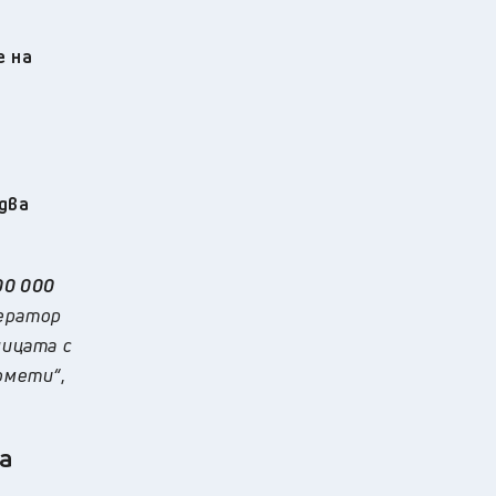
е на
два
00 000
ператор
ницата с
томети“
,
за