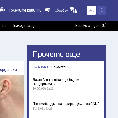
Големите кавички
Сблъсък
X
т
тно
Поглед назад
Всичко от деня (0)
Прочети още
НАЙ-НОВИ
НАЙ-ЧЕТЕНИ
Йорданова
Защо всички искат да бъдат
предприемачи
10:30, 06 авг 26
"Не става дума за пазарен дял, а за CNN."
11:45, 05 авг 26