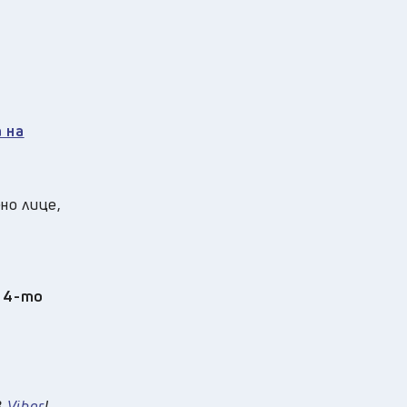
 на
но лице,
а 4-то
в
Viber
!