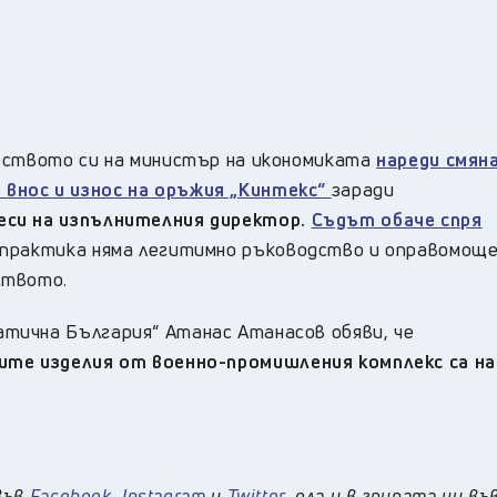
еството си на министър на икономиката
нареди смяна
внос и износ на оръжия „Кинтекс“
заради
еси на изпълнителния директор.
Съдът обаче спря
 практика няма легитимно ръководство и оправомоще
ството.
тична България“ Атанас Атанасов обяви, че
ите изделия от военно-промишления комплекс са н
във
Facebook
,
Instagram
и
Twitter
, ела и в групата ни въ