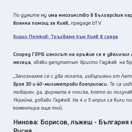
По думите му
има мнозинство в българския па
военна помощ за Киев,
предаде
bTV.
Кирил Петков: Тръгваме към Киев в сряда
Според ГЕРБ износът на оръжие се е увеличил 
месеца
, обяви депутатът Христо Гаджев на бр
„Запознахме се с два полета, извършени от Ле
броя 30 и 40-милиметрови боеприпаси.
Те са из
товарен, да, фирмата е полска, която ги получа
Украйна, добави Гаджев. На 4 и 5 април са били
коментира още той.
Нинова: Борисов, лъжеш - България н
Русия