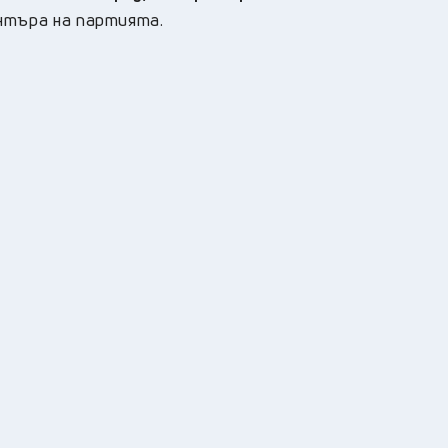
нтъра на партията
.