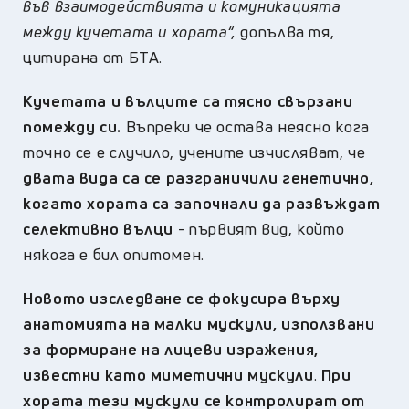
във взаимодействията и комуникацията
между кучетата и хората“,
допълва тя,
цитирана от БТА.
Кучетата и вълците са тясно свързани
помежду си.
Въпреки че остава неясно кога
точно се е случило, учените изчисляват, че
двата вида са се разграничили генетично,
когато хората са започнали да развъждат
селективно вълци
- първият вид, който
някога е бил опитомен.
Новото изследване се фокусира върху
анатомията на малки мускули, използвани
за формиране на лицеви изражения,
известни като миметични мускули
.
При
хората тези мускули сe контролират от