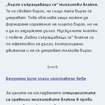
„бързо съкращаващи се“ миозинови влакна.
Те се свиват бързо, но също така бързо се
уморяват. Това обяснява защо можем да
формираме изражения на лицето бързо, но не
и да ги задържаме дълго. Мускулните клетки
с повече „бавно съкращаващи се“ влакна са
по-ефективни за дълги, контролирани
движения и не се уморяват толкова бързо.
Error9
Бездомно куче спаси изоставено бебе
За целите на изследването
специалистите
са сравнили миозиновите влакна в проби