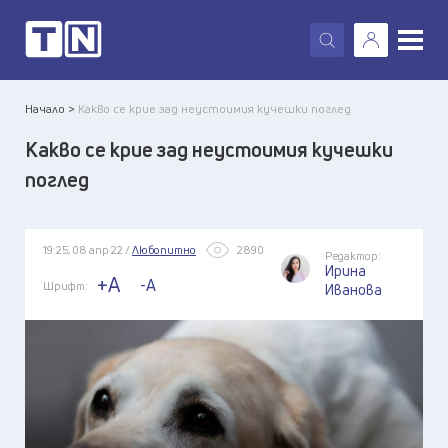
X
Начало >
Какво се крие зад неустоимия кучешки поглед
Какво се крие зад неустоимия кучешки
поглед
19:25, 08 апр 22 /
Любопитно
2890
Редактор:
Ирина
+A
-A
Шрифт:
Иванова