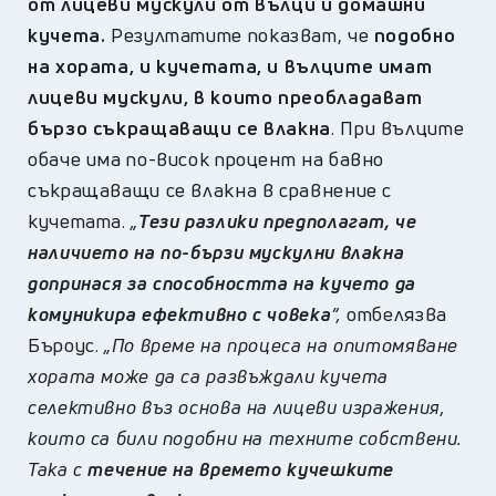
от лицеви мускули от вълци и домашни
кучета.
Резултатите показват, че
подобно
на хората, и кучетата, и вълците имат
лицеви мускули, в които преобладават
бързо съкращаващи се влакна
. При вълците
обаче има по-висок процент на бавно
съкращаващи се влакна в сравнение с
кучетата.
„
Тези разлики предполагат, че
наличието на по-бързи мускулни влакна
допринася за способността на кучето да
комуникира ефективно с човека
“,
отбелязва
Бъроус.
„По време на процеса на опитомяване
хората може да са развъждали кучета
селективно въз основа на лицеви изражения,
които са били подобни на техните собствени.
Така с
течение на времето кучешките