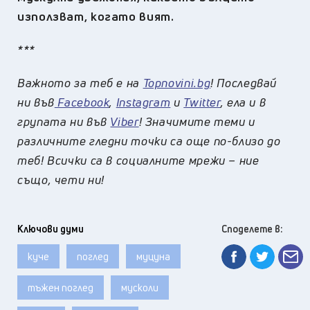
използват, когато вият.
***
Важното за теб е на
Topnovini.bg
! Последвай
ни във
Facebook
,
Instagram
и
Twitter
, ела и в
групата ни във
Viber
! Значимите теми и
различните гледни точки са още по-близо до
теб! Всички са в социалните мрежи – ние
също, чети ни!
Ключови думи
Споделете в:
куче
поглед
муцуна
тъжен поглед
мусколи