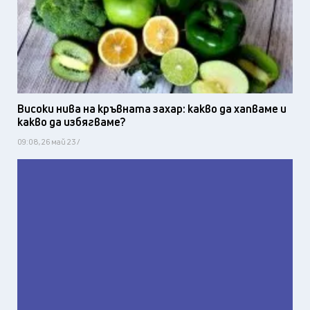
Високи нива на кръвната захар: какво да хапваме и
какво да избягваме?
09:08, 26 май 23 /