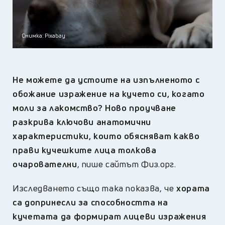
Снимка: Pixabay
Не можете да устоите на изпълненото с
обожание изражение на кучето си, когато
моли за лакомство?
Ново проучване
разкрива ключови анатомични
характеристики, които обясняват какво
прави кучешките лица толкова
очарователни
, пише сайтът Физ.орг.
Изследването също така показва, че
хората
са допринесли за способността на
кучетата да формират лицеви изражения