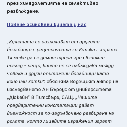
през хилядолетията на селективно
развъждане
.
Повече осиновени кучета у нас
„Кучетата се различават от другите
бозайници с реципрочната си връзка с хората.
Тя може да се демонстрира чрез взаимен
поглед - нещо, които не се наблюдава между
човека и други опитомени бозайници като
коне или котки“,
обяснява водещият автор на
изследването Ан Бъроус от университета
„Дюкейн“ в Питсбърг, САЩ.
„Нашите
предварителни констатации дават
възможност за по-задълбочено разбиране на
ролята, която лицевите изражения играят