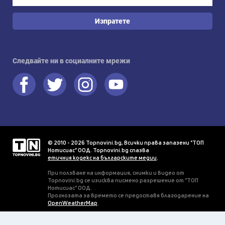
Изпратете
Следвайте ни в социалните мрежи
© 2010 - 2026 Topnovini.bg, Всички права запазени "ТОП
Нотисиас" ООД. Topnovini.bg спазва
етичния кодекс на българските медии
.
При ползване на информация, снимки и видео от
Topnovini.bg се изисква писмено разрешение от "ТОП
Нотисиас" ООД.
Прогнозата за времето се предоставя благодарение на
OpenWeatherMap
.