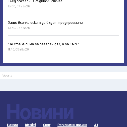
След последния съдийски сигнал
15:00, 07 авг 26
Защо всички искат да бъдат предприемачи
10:30, 06 авг 26
"Не става дума за пазарен дял, а за CNN."
11:45, 05 авг 26
Реклама
Новини
Начало
Idealisti
Свят
Регионални новини
А1