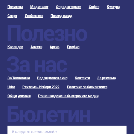
Политика
Медиякаст
От редакторите
София
Култура
Спорт
Любопитно
Поглед назад
Полезно
Календар
Анкети
Архив
Профил
За нас
За Топновини
Редакционен екип
Контакти
За реклама
Urbo
Реклама - Избори 2022
Политика за бисквитките
Общи условия
Етичен кодекс на българските медии
Бюлетин