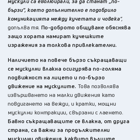
мускули са еволюирали, за да станат „по-
бързи“, което допълнително е подобрило
комуникацията между кучетата и човека
“,
допълва тя.
По-доброто общуване обяснява
защо хората намират кучешките
изражения за толкова привлекателни.
Наличието на повече бързо съкращаващи
се мускулни влакна осигурява по-голяма
подвижност на лицето и по-бързо
движение на мускулите.
Това позволява
извършването на малки движения като
повдигането на вежди, и кратки, мощни
мускулни контракции, свързани с лаенето.
Бавно съкращаващите се влакна, от друга
страна, са важни за продължителни
мускулни движения, каквито вълците