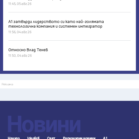
11:45, 05 авг 26
А1 затвърди лидерството си като най-голямата
технологична компания и системен интегратор
11:56, 04 авг 26
Относно Влад Тенев
11:50, 04 авг 26
Реклама
Новини
Начало
Idealisti
Свят
Регионални новини
А1