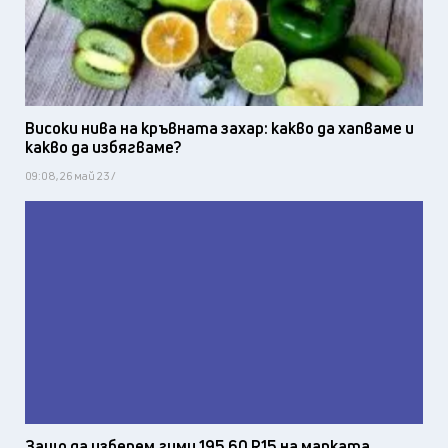
Високи нива на кръвната захар: какво да хапваме и
какво да избягваме?
09:08, 26 май 23 /
Защо да изберем гуми 195 60 R15 на марката