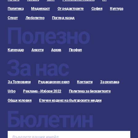
Политика
Медиякаст
От редакторите
София
Култура
Спорт
Любопитно
Поглед назад
Полезно
Календар
Анкети
Архив
Профил
За нас
За Топновини
Редакционен екип
Контакти
За реклама
Urbo
Реклама - Избори 2022
Политика за бисквитките
Общи условия
Етичен кодекс на българските медии
Бюлетин