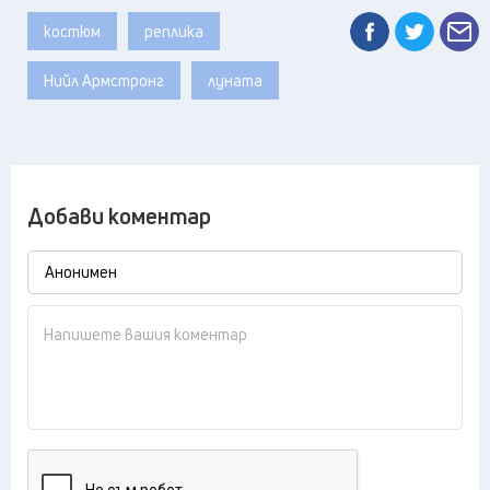
костюм
реплика
Нийл Армстронг
луната
Добави коментар