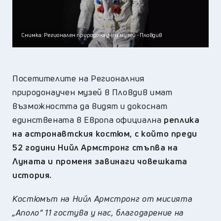
Снимка: Регионален природонаучен музей - Пловдив
Посетителите на Регионалния
природонаучен музей в Пловдив имат
възможността да видят и докоснат
единствената в Европа официална
реплика
на астронавтския костюм, с който преди
52 години Нийл Армстронг стъпва на
Луната и променя завинаги човешката
история.
Костюмът на Нийл Армстронг от мисията
„Аполо“ 11 гостува у нас, благодарение на