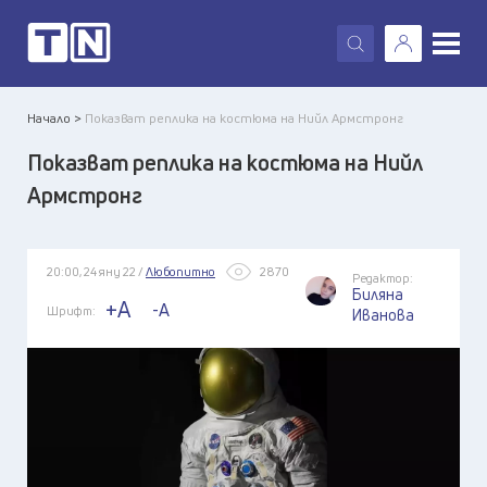
X
Начало >
Показват реплика на костюма на Нийл Армстронг
Показват реплика на костюма на Нийл
Армстронг
20:00, 24 яну 22 /
Любопитно
2870
Редактор:
Биляна
+A
-A
Шрифт:
Иванова