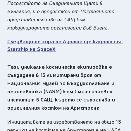
Посолството на Съединените Щати в
България, и е предоствен от Постоянното
представителство на САЩ към
международните организации във Виена.
Следващите хора на Луната ще кацнат със
Starship на SpaceX
Тази уникална космическа екипировка е
създадена в 15 лимитирани броя от
Националния музей по въздухоплаване и
аеронавтика (NASM) към Смитсониевия
институт в САЩ, където се съхранява и
оригиналния костюм на Армстронг.
Инициативата за изработването на общо 15
реплики на костюма на Армстронг е на НАСА