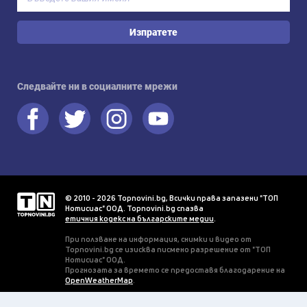
Изпратете
Следвайте ни в социалните мрежи
© 2010 - 2026 Topnovini.bg, Всички права запазени "ТОП
Нотисиас" ООД. Topnovini.bg спазва
етичния кодекс на българските медии
.
При ползване на информация, снимки и видео от
Topnovini.bg се изисква писмено разрешение от "ТОП
Нотисиас" ООД.
Прогнозата за времето се предоставя благодарение на
OpenWeatherMap
.