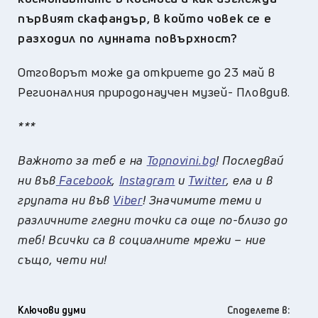
първият скафандър, в който човек се е
разходил по лунната повърхност?
Отговорът може да откриете до 23 май в
Регионалния природонаучен музей- Пловдив.
***
Важното за теб е на
Topnovini.bg
! Последвай
ни във
Facebook
,
Instagram
и
Twitter
, ела и в
групата ни във
Viber
! Значимите теми и
различните гледни точки са още по-близо до
теб! Всички са в социалните мрежи – ние
също, чети ни!
Ключови думи
Споделете в: