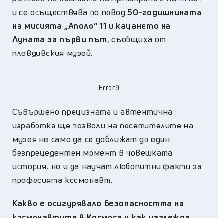
и се осъществява по повод
50-годишнината
на мисията „Аполо“ 11 и кацането на
Луната за първи път
, съобщиха от
пловдивския музей.
Error9
Съвършено прецизната и автентична
изработка ще позволи на посетителите на
музея не само да се доближат до един
безпрецедентен момент в човешката
история, но и да научат любопитни факти за
професията космонавт.
Какво е осигурявало безопасността на
космонавтите в Космоса и как изглежда