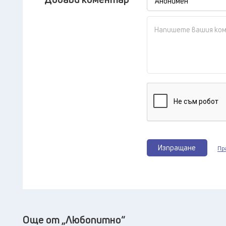
Изпращане
Пр
Още от „Любопитно“