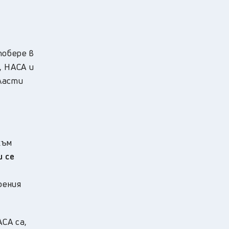
побере в
, НАСА и
ласти
към
 се
рения
СА са,