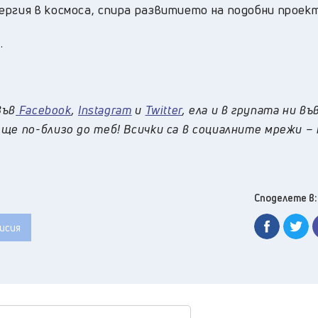
ргия в космоса, спира развитието на подобни проект
.
във
Facebook
,
Instagram
и
Twitter
, ела и в групата ни въ
ще по-близо до теб! Всички са в социалните мрежи –
Споделете в:
исия