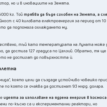
ктор, но и в иновациите на Земята.
6000 кг. Той
трябва да бъде сглобен на Земята, а сл
ейност с 40 киловата електроенергия за период от 10 
йто да подпомага охлаждането му.
стествено, тъй като температурата на Луната може 
о, да достига 127 градуса по Целзий. Обратно, тя ще
цето не достигат до повърхността ѝ.
оалетна
мида", която цели да създаде устойчиво човешко пр
е по която се очаква да достигнат 93 млрд. долара.
че
идеята за използване на ядрена енергия в космос
тени по-късно са и експериментални реактори, но