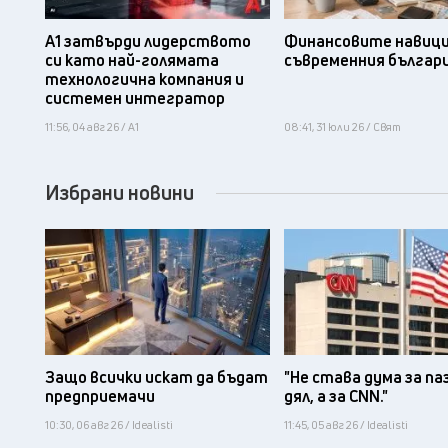
А1 затвърди лидерството
Финансовите навици
си като най-голямата
съвременния българ
технологична компания и
системен интегратор
11:56, 04 авг 26 / А1
08:41, 31 юли 26 / Свят
Избрани новини
Защо всички искат да бъдат
"Не става дума за па
предприемачи
дял, а за CNN."
10:30, 06 авг 26 / Idealisti
11:45, 05 авг 26 / Idealisti