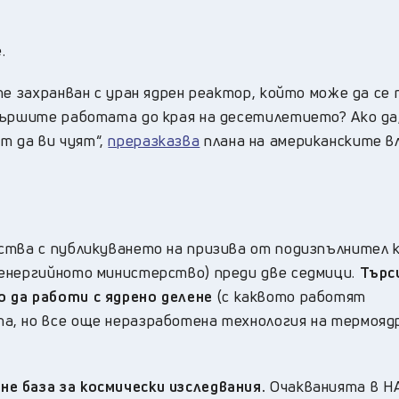
.
е захранван с уран ядрен реактор, който може да се 
вършите работата до края на десетилетието? Ако да
 да ви чуят“,
преразказва
плана на американските в
ства с публикуването на призива от подизпълнител 
енергийното министерство) преди две седмици.
Търси
 да работи с ядрено делене
(с каквото работят
а, но все още неразработена технология на термояд
е база за космически изследвания.
Очакванията в НА