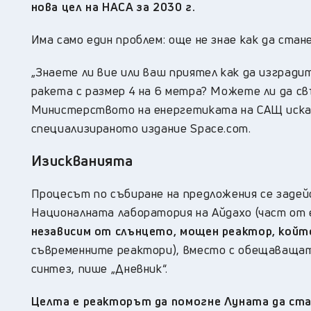
нова цел на НАСА за 2030 г.
Има само един проблем: още не знае как да стане
„Знаете ли вие или ваш приятел как да изградит
ракета с размер 4 на 6 метра? Можете ли да с
Министерството на енергетиката на САЩ искат
специализираното издание Space.com.
Изискванията
Процесът по събиране на предложения се задей
Националната лаборатория на Айдахо (част от 
независим от слънцето, мощен реактор, който
съвременните реактори), вместо с обещаващат
синтез, пише „Дневник“.
Целта е реакторът да помогне Луната да стан