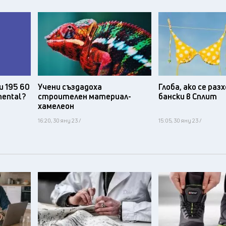
и 195 60
Учени създадоха
Глоба, ако се ра
nental?
строителен материал-
бански в Сплит
хамелеон
16:20, 30 яну 23 /
15:05, 30 яну 23 /