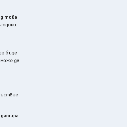
ед това
години.
да бъде
 може да
исъствие
а датира