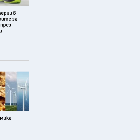
терии в
ките за
 през
и
омика