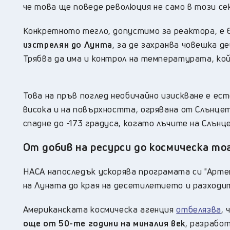
че това ще поведе революция не само в този се
Конкретното тегло, допустимо за реактора, е 
изстрелян до Лунта
, за де захранва човешка д
Трябва да има и контрол на температурата, ко
Това на пръв поглед необичайно изискване е е
висока и на повърхността, огрявана от Слънцет
спадне до -173 градуса, когато лъчите на Слън
От добив на ресурси до космическа т
НАСА напоследък ускорява програмата си "Арте
на Луната до края на десетилетието и разходит
Американската космическа агенция
отбелязва
, 
още от 50-те години на миналия век
, разрабо