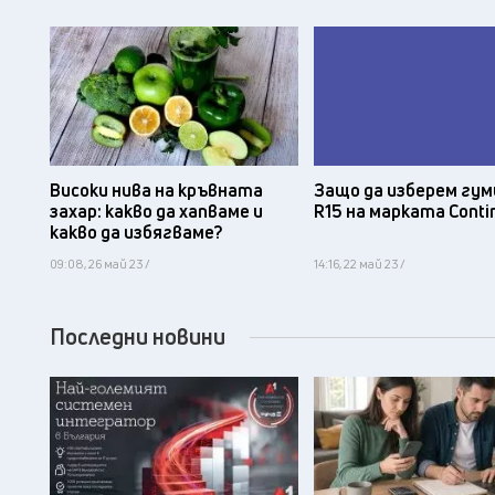
Защо да изберем гум
Високи нива на кръвната
R15 на марката Conti
захар: какво да хапваме и
какво да избягваме?
09:08, 26 май 23 /
14:16, 22 май 23 /
Последни новини