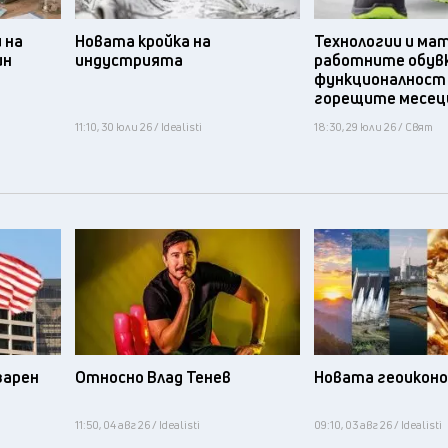
 на
Новата кройка на
Технологии и ма
ин
индустрията
работните обув
функционалност
горещите месец
11:10, 30 юли 26 / Idealisti
18:30, 29 юли 26 / Свят
зарен
Относно Влад Тенев
Новата геоикон
11:50, 04 авг 26 / Idealisti
09:10, 03 авг 26 / Idealisti