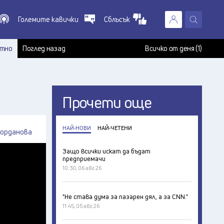
Големите кавички
Сблъсък
X
т
тно
Поглед назад
Всичко от деня (1)
Прочети още
НАЙ-НОВИ
НАЙ-ЧЕТЕНИ
Йорданова
Защо всички искат да бъдат
предприемачи
10:30, 06 авг 26
"Не става дума за пазарен дял, а за CNN."
11:45, 05 авг 26