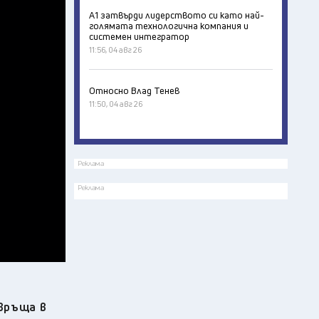
А1 затвърди лидерството си като най-
голямата технологична компания и
системен интегратор
11:56, 04 авг 26
Относно Влад Тенев
11:50, 04 авг 26
Реклама
Реклама
евръща в