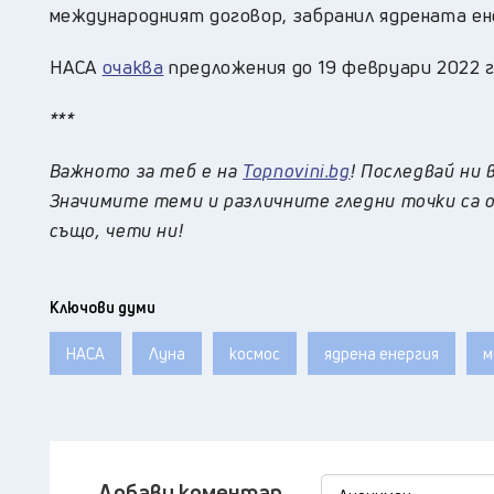
международният договор, забранил ядрената ене
НАСА
очаква
предложения до 19 февруари 2022 г
***
Важното за теб е на
Topnovini.bg
! Последвай ни 
Значимите теми и различните гледни точки са о
също, чети ни!
Ключови думи
НАСА
Луна
космос
ядрена енергия
м
Добави коментар