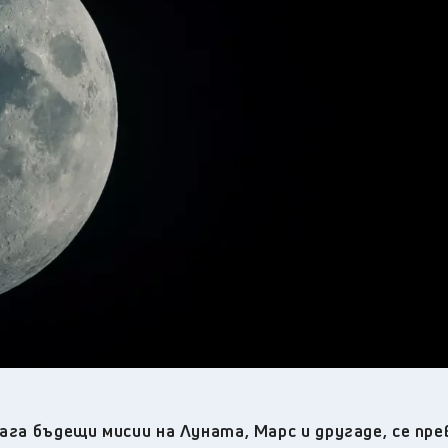
30
°C
Перник
,
34
°C
Плевен
,
33
°C
Пловдив
,
32
°C
Разград
,
34
°C
Русе
,
33
°C
Силистра
,
31
°C
Сливен
,
25
°C
Смолян
,
31
°C
София
,
32
°C
Стара Загора
,
32
°C
Търговище
,
32
°C
Хасково
,
32
°C
Шумен
,
32
°C
Ямбол
,
ага бъдещи мисии на Луната, Марс и другаде, се пр