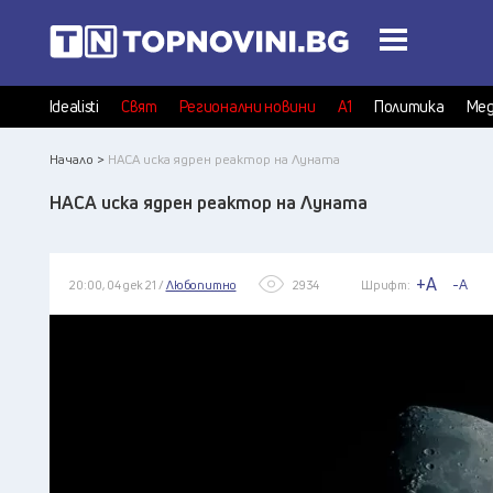
Idealisti
Свят
Регионални новини
А1
Политика
Мед
Начало >
НАСА иска ядрен реактор на Луната
НАСА иска ядрен реактор на Луната
+A
-A
20:00, 04 дек 21 /
Любопитно
2934
Шрифт: