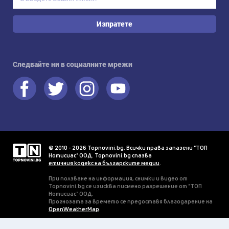
Изпратете
Следвайте ни в социалните мрежи
© 2010 - 2026 Topnovini.bg, Всички права запазени "ТОП
Нотисиас" ООД. Topnovini.bg спазва
етичния кодекс на българските медии
.
При ползване на информация, снимки и видео от
Topnovini.bg се изисква писмено разрешение от "ТОП
Нотисиас" ООД.
Прогнозата за времето се предоставя благодарение на
OpenWeatherMap
.