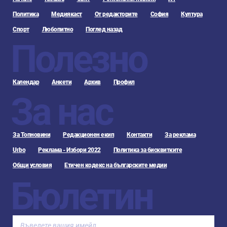
Политика
Медиякаст
От редакторите
София
Култура
Спорт
Любопитно
Поглед назад
Полезно
Календар
Анкети
Архив
Профил
За нас
За Топновини
Редакционен екип
Контакти
За реклама
Urbo
Реклама - Избори 2022
Политика за бисквитките
Общи условия
Етичен кодекс на българските медии
Бюлетин