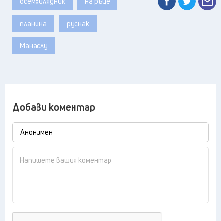
осемхилядник
на ръце
планина
руснак
Манаслу
Добави коментар