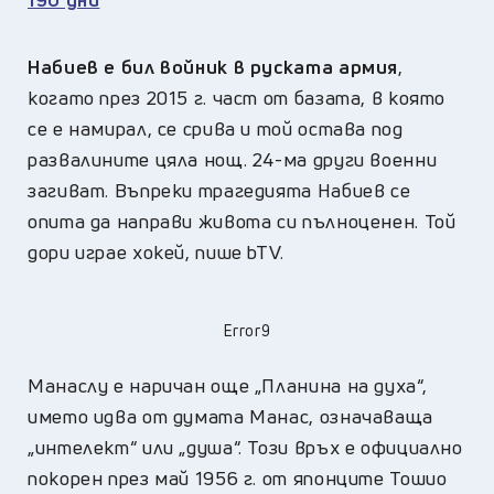
Набиев е бил войник в руската армия
,
когато през 2015 г. част от базата, в която
се е намирал, се срива и той остава под
развалините цяла нощ. 24-ма други военни
загиват. Въпреки трагедията Набиев се
опита да направи живота си пълноценен. Той
дори играе хокей, пише bTV.
Error9
Манаслу е наричан още „Планина на духа“,
името идва от думата Манас, означаваща
„интелект“ или „душа“. Този връх е официално
покорен през май 1956 г. от японците Тошио