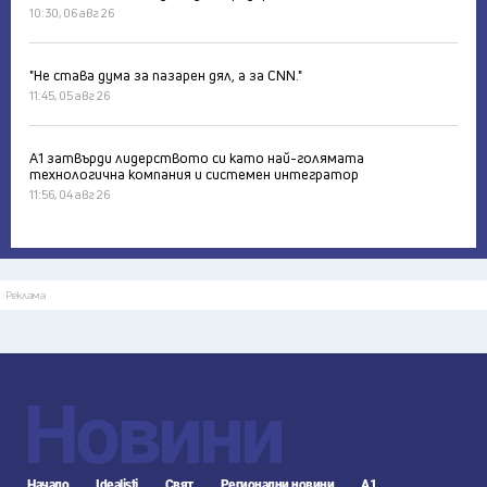
10:30, 06 авг 26
"Не става дума за пазарен дял, а за CNN."
11:45, 05 авг 26
А1 затвърди лидерството си като най-голямата
технологична компания и системен интегратор
11:56, 04 авг 26
Реклама
Новини
Начало
Idealisti
Свят
Регионални новини
А1