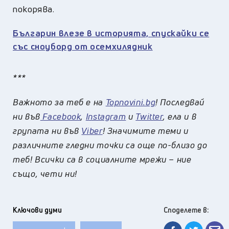
покорява.
Българин влезе в историята, спускайки се
със сноуборд от осемхилядник
***
Важното за теб е на
Topnovini.bg
! Последвай
ни във
Facebook
,
Instagram
и
Twitter
, ела и в
групата ни във
Viber
! Значимите теми и
различните гледни точки са още по-близо до
теб! Всички са в социалните мрежи – ние
също, чети ни!
Ключови думи
Споделете в: