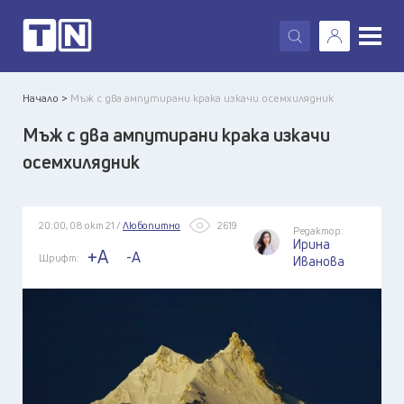
X
Начало >
Мъж с два ампутирани крака изкачи осемхилядник
Мъж с два ампутирани крака изкачи
осемхилядник
20:00, 08 окт 21 /
Любопитно
2619
Редактор:
Ирина
+A
-A
Шрифт:
Иванова