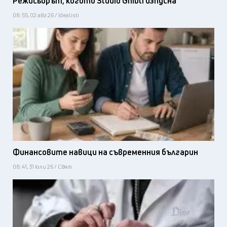
Режисьорът, когото Studio Ghibli изпусна
08:55, 02 авг 26 / Idealisti
Финансовите навици на съвременния българин
08:41, 31 юли 26 / Свят