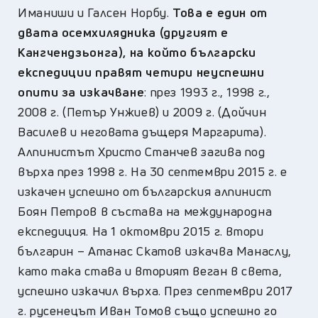
Иманиши и Галсен Норбу.
Това е един от
двата осемхилядника (другият е
Кангчендзьонга), на който български
експедиции правят четири неуспешни
опити за изкачване
: през 1993 г., 1998 г.,
2008 г. (Петър Унжиев) и 2009 г. (Дойчин
Василев и неговата дъщеря Маргарита).
Алпинистът Христо Станчев загива под
върха през 1998 г. На 30 септември 2015 г. е
изкачен успешно от българския алпинист
Боян Петров в състава на международна
експедиция. На 1 октомври 2015 г. втори
българин – Атанас Скатов изкачва Манаслу,
като така става и вторият веган в света,
успешно изкачил върха. През септември 2017
г. русенецът Иван Томов също успешно го