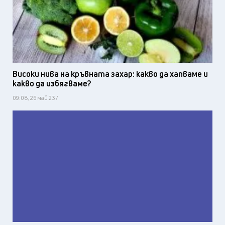
Високи нива на кръвната захар: какво да хапваме и
какво да избягваме?
09:08, 26 май 23 /