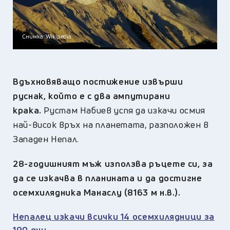
Снимка: Wikipedia
Вдъхновяващо постижение извърши
руснак, който е с два ампутирани
крака.
Рустам Набиев успя да изкачи осмия
най-висок връх на планетата, разположен в
Западен Непал.
28-годишният мъж използва ръцете си, за
да се изкачва в планината и да достигне
осемхилядника Манаслу (8163 м н.в.).
Непалец изкачи всички 14 осемхилядници за
190 дни