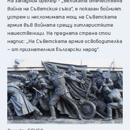
На западния орелеф - „Великата отечествена
война на Съветския съюз“, е показан бойният
устрем и несломимата мощ на Съветската
армия във войната срещу хитлеристките
нашественици. На предната страна стои
надпис: „На Съветската армия освободителка
– от признателния български народ“.