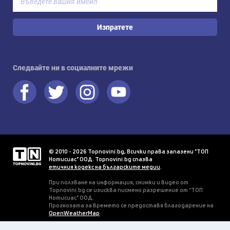
Изпратете
Следвайте ни в социалните мрежи
© 2010 - 2026 Topnovini.bg, Всички права запазени "ТОП
Нотисиас" ООД. Topnovini.bg спазва
етичния кодекс на българските медии
.
При ползване на информация, снимки и видео от
Topnovini.bg се изисква писмено разрешение от "ТОП
Нотисиас" ООД.
Прогнозата за времето се предоставя благодарение на
OpenWeatherMap
.