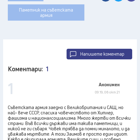
Паметник на съветската
армия
Напишете коментар
Коментари:
1
1
Анонимен
09:19, 08 окт 21
Съветската армия заедно с Великобритания и САЩ, но
най- вече СССР, спасиха човечеството от Хитлер,
фашизма и националсоциализма. Много жертви от всички
страни. Във всички държави има такива паметници, и
никой не ги събаря. Човек трябва да помни миналото, и да
уважава мъртвите. А този Заимов е просто един идиот.
Какво е окупирала армията. Великите сили, и особено