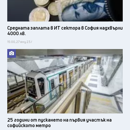
Средната заплата в ИТ сектора в София надхвърли
4000 лв.
15:00, 27 яну 23 /
25 години от пускането на първия участък на
софийското метро