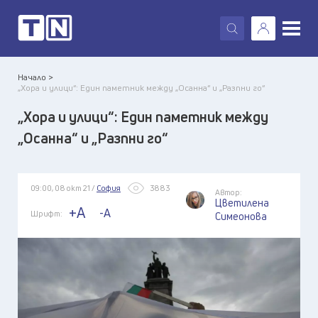
X
Начало >
„Хора и улици“: Един паметник между „Осанна“ и „Разпни го“
„Хора и улици“: Един паметник между
„Осанна“ и „Разпни го“
09:00, 08 окт 21 /
София
3883
Автор:
Цветилена
+A
-A
Шрифт:
Симеонова