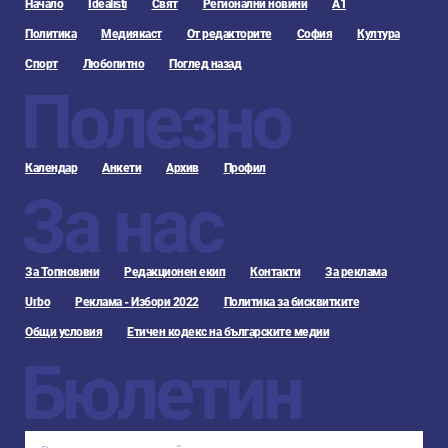
Начало
Idealisti
Свят
Регионални новини
А1
Политика
Медиякаст
От редакторите
София
Култура
Спорт
Любопитно
Поглед назад
Полезно
Календар
Анкети
Архив
Профил
За нас
За Топновини
Редакционен екип
Контакти
За реклама
Urbo
Реклама - Избори 2022
Политика за бисквитките
Общи условия
Етичен кодекс на българските медии
Бюлетин