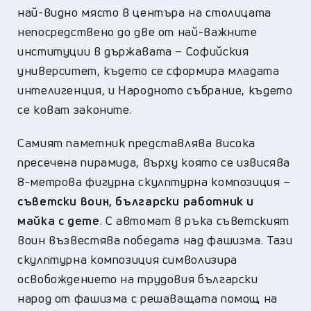
най-видно място в центъра на столицата
непосредствено до две от най-важните
институции в държавата – Софийския
университет, където се сформира младата
интелигенция, и Народното събрание, където
се коват законите.
Самият паметник представлява висока
пресечена пирамида, върху която се извисява
8-метрова фигурна скулптурна композиция –
съветски воин, български работник и
майка с дете
. С автомат в ръка съветският
воин възвестява победата над фашизма. Тази
скулптурна композиция символизира
освобождението на трудовия български
народ от фашизма с решаващата помощ на