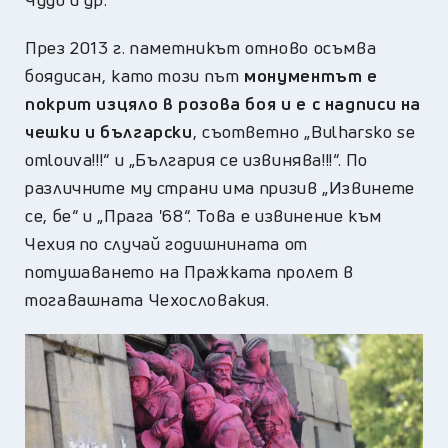
През 2013 г. паметникът отново осъмва
боядисан, като този път
монументът е
покрит изцяло в розова боя и е с надписи на
чешки и български
, съответно „Bulharsko se
omlouva!!!“ и „България се извинява!!!“. По
различните му страни има призив „Извинете
се, бе“ и „Прага '68“. Това е извинение към
Чехия по случай годишнината от
потушаването на Пражката пролет в
тогавашната Чехословакия.