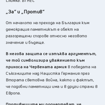
Снимка: БГНЕС
„За“ и „Против“
От началото на прехода на България към
демокрация паметникът е обект на
разгорещени спорове относно неговото
значение и бъдеще.
В негова защита се изтъква аргументът,
че той символизира уважението към
приноса на Червената армия
в победата на
Съюзниците над Нацистка Германия през
Втората световна война, както и фактът,
че подобни паметници има и в други страни в
Европа.
Противниците му подчертават, че