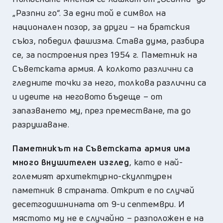
„Разпни го“. За едни той е символ на
национален позор, за други – на братския
съюз, победил фашизма. Става дума, разбира
се, за построения през 1954 г. Паметник на
Съветската армия. А колкото различни са
гледните точки за него, толкова различни са
и идеите на неговото бъдеще – от
запазването му, през преместване, та до
разрушаване.
Паметникът на Съветската армия има
много внушителен изглед
, като е най-
големият архитектурно-скулптурен
паметник в страната. Открит е по случай
десетгодишнината от 9-и септември. И
мястото му не е случайно – разположен е на