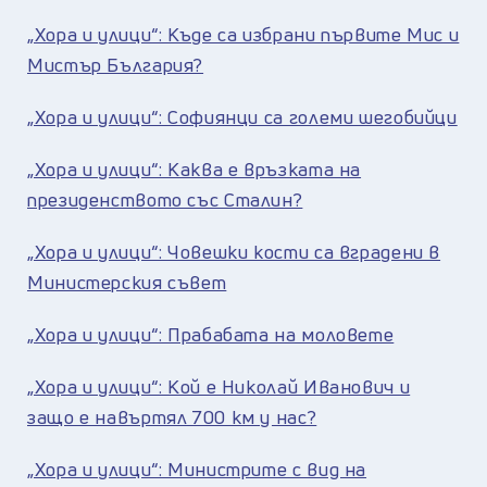
„Хора и улици“: Къде са избрани първите Мис и
Мистър България?
„Хора и улици“: Софиянци са големи шегобийци
„Хора и улици“: Каква е връзката на
президенството със Сталин?
„Хора и улици“: Човешки кости са вградени в
Министерския съвет
„Хора и улици“: Прабабата на моловете
„Хора и улици“: Кой е Николай Иванович и
защо е навъртял 700 км у нас?
„Хора и улици“: Министрите с вид на