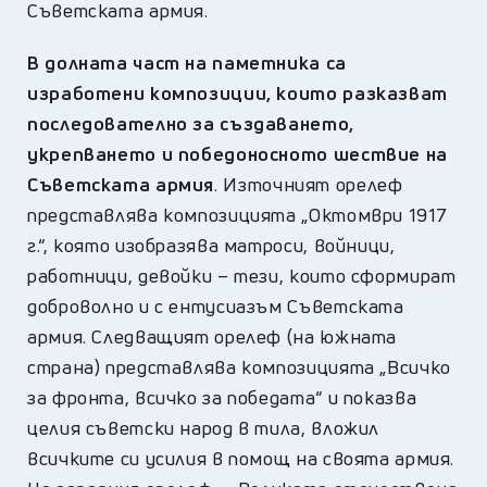
Съветската армия.
В долната част на паметника са
изработени композиции, които разказват
последователно за създаването,
укрепването и победоносното шествие на
Съветската армия
. Източният орелеф
представлява композицията „Октомври 1917
г.“, която изобразява матроси, войници,
работници, девойки – тези, които сформират
доброволно и с ентусиазъм Съветската
армия. Следващият орелеф (на южната
страна) представлява композицията „Всичко
за фронта, всичко за победата“ и показва
целия съветски народ в тила, вложил
всичките си усилия в помощ на своята армия.