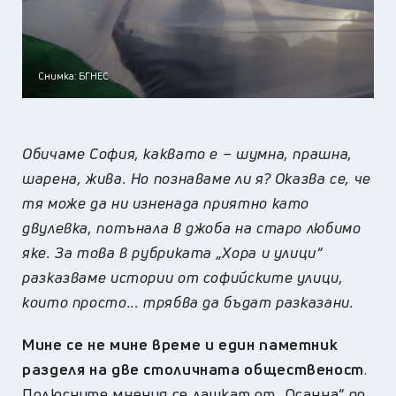
Снимка: БГНЕС
Обичаме София, каквато е – шумна, прашна,
шарена, жива. Но познаваме ли я? Оказва се, че
тя може да ни изненада приятно като
двулевка, потънала в джоба на старо любимо
яке. За това в рубриката „Хора и улици“
разказваме истории от софийските улици,
които просто... трябва да бъдат разказани.
Мине се не мине време и един паметник
разделя на две столичната общественост
.
Полюсните мнения се лашкат от „Осанна“ до