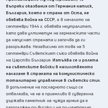
въпреки оказвания от Германия натиск,
България, която е страна от Оста, не
обявява война на СССР
, а в началото на
септември 1944 г. обявява неутралитет,
като дава ултиматум на германските части
да напуснат страната и започва да ги
разоръжава. Независимо от това на 5
септември Съветският съюз обявява война
на Царство България.
Изтъква се и ролята
на съветските войски в насилственото
налагане в страната на комунистическо
тоталитарно управление в съветски стил
.
В допълнение на последното също се
отбелязва, че не е приемливо в суверенна
държава паметник на чужда армия да е
разположен по-високо и на по-централно