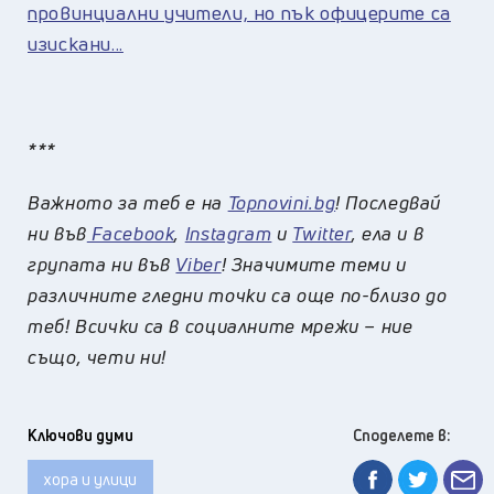
провинциални учители, но пък офицерите са
изискани...
***
Важното за теб е на
Topnovini.bg
! Последвай
ни във
Facebook
,
Instagram
и
Twitter
, ела и в
групата ни във
Viber
! Значимите теми и
различните гледни точки са още по-близо до
теб! Всички са в социалните мрежи – ние
също, чети ни!
Ключови думи
Споделете в:
хора и улици