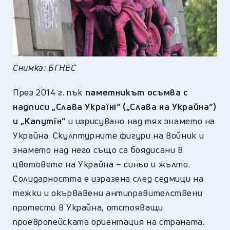
Снимка: БГНЕС
През 2014 г. пък
паметникът осъмва с
надписи „Слава Українi“ („Слава на Украйна“)
и „Капутїн“
и изрисувано над тях знамето на
Украйна. Скулптурните фигури на войник и
знамето над него също са боядисани в
цветовете на Украйна – синьо и жълто.
Солидарността е изразена след седмици на
тежки и окървавени антиправителствени
протести в Украйна, отстояващи
проевропейската ориентация на страната.