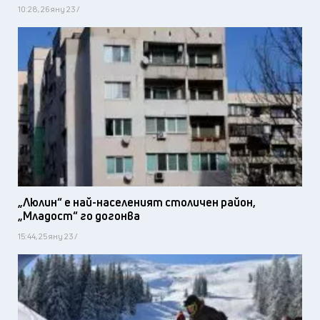
10:28, 26 яну 23 /
„Люлин“ е най-населеният столичен район,
„Младост“ го догонва
15:44, 25 яну 23 /