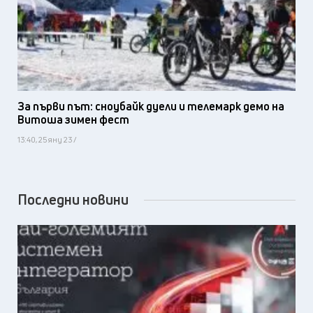
За първи път: сноубайк дуели и телемарк демо на
Витоша зимен фест
13:40, 25 яну 23 /
Последни новини