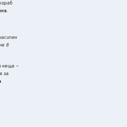
кораб
чна.
насипен
не в
и неща –
я за
а