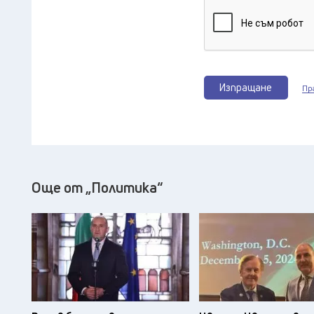
Изпращане
Пр
Още от „Политика“