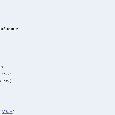
равнение
на
те са
огия“,
в
Viber
!