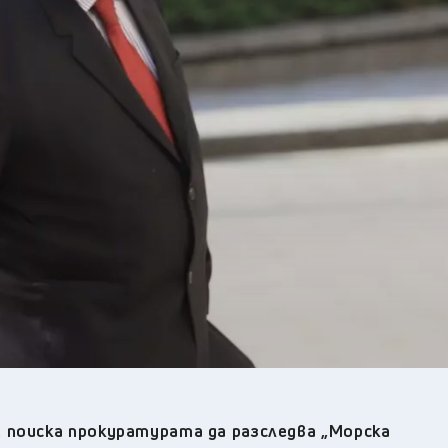
22
°C
Перник
,
27
°C
Плевен
,
28
°C
Пловдив
,
26
°C
Разград
,
26
°C
Русе
,
25
°C
Силистра
,
26
°C
Сливен
,
21
°C
Смолян
,
23
°C
София
,
25
°C
Стара Загора
,
24
°C
Търговище
,
26
°C
Хасково
,
24
°C
Шумен
,
28
°C
Ямбол
,
 поиска прокуратурата да разследва „Морска