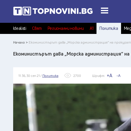
Idealisti
Свят
Регионални новини
А1
Политика
Мед
Начало >
Екоминистърът дава „Морска администрация“ на прокура
Екоминистърът дава „Морска администрация“ на
+A
-A
11:36, 30 сеп 21 /
Политика
2700
Шрифт: