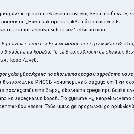
преодолян
, успокои ексминистърът, като отбеляза, ч
 източено
. „Няма как при никакви обстоятелства
е опасното гориво лек дизел“, обясни той.
ха в ролята си от първия момент и продължават всеки
 в района на кораба. Те са в готовност да окажат вс
ия“,
каза Личев.
опуска увреждане на околната среда и здравето на х
 е възложил на РИОСВ мониторинг в радиус от 1 км ок
 за последствията върху околната среда при всяка с
то на заседналия кораб. По думите му непрекъснато 
 септември насам. Това щяло да продължи до приключ