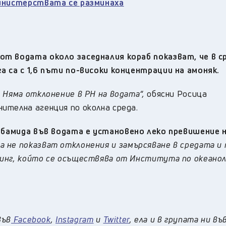
министерствата се разминаха
от водата около заседналия кораб показват, че в с
а са с 1,6 пъти по-високи концентрации на амоняк.
 Няма отклонение в PH на водата“,
обясни Росица
ителна агенция по околна среда.
рбамида във водата е установено леко превишение 
 не показват отклонения и замърсяване в средата и 
инг, който се осъществява от Института по океанол
във
Facebook
,
Instagram
и
Twitter
, ела и в групата ни въ