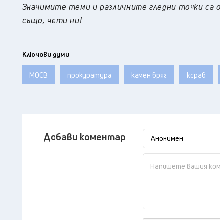
Значимите теми и различните гледни точки са о
също, чети ни!
Ключови думи
МОСВ
прокуратура
камен бряг
кораб
Добави коментар