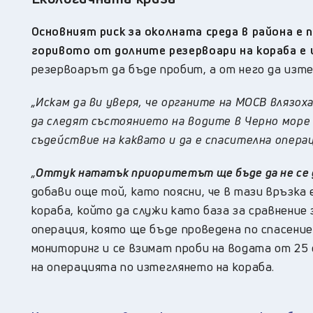
Основният риск за околната среда в района е 
горивото от долните резервоари на кораба е
резервоарът да бъде пробит, а от него да изтеч
„Искам да ви уверя, че органите на МОСВ влязо
да следят състоянието на водите в Черно море и
съдействие на каквато и да е спасителна операц
„
Оттук нататък приоритетът ще бъде да не се д
добави още той, като поясни, че в тази връзка
кораба, който да служи като база за сравнение
операция, която ще бъде проведена по спасение
мониторинг и се взимат проби на водата от 25
на операцията по изтеглянето на кораба.