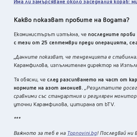
Има ли замърсяване около заседналия кораб: 
Какво показват пробите на водата?
Екоминистърът изтъкна, че
последните проби 
с тези от 25 септември преди операцията, сег
„Данните показват, че тенденцията е стабилна.
Карамфилова, изпълнителен директор на Изпълн
Тя обясни, че
след разсипването на част от ка
нормите на азот амониев.
„Резултатите досега
сравними със стандартния и регулярен монитор
уточни Карамфилова, цитирана от bTV.
***
Важното за теб е на
Topnovini.bg
! Последвай ни 