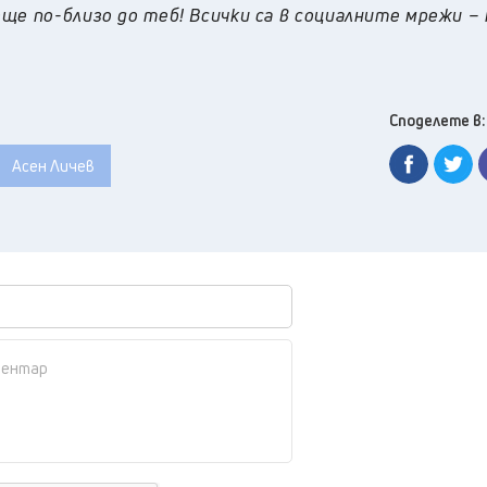
ще по-близо до теб! Всички са в социалните мрежи –
Споделете в:
Асен Личев