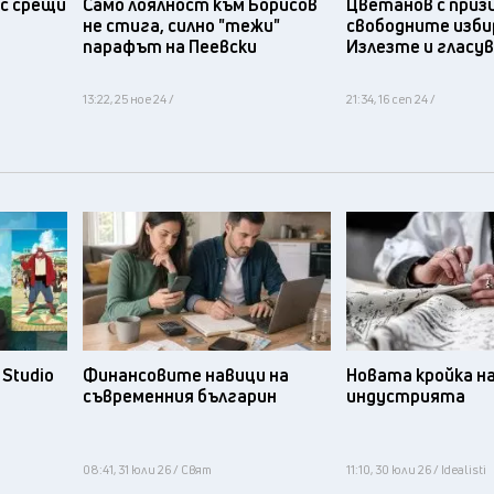
с срещи
Само лоялност към Борисов
Цветанов с приз
не стига, силно "тежи"
свободните изби
парафът на Пеевски
Излезте и гласу
13:22, 25 ное 24 /
21:34, 16 сеп 24 /
Studio
Финансовите навици на
Новата кройка н
съвременния българин
индустрията
08:41, 31 юли 26 / Свят
11:10, 30 юли 26 / Idealisti