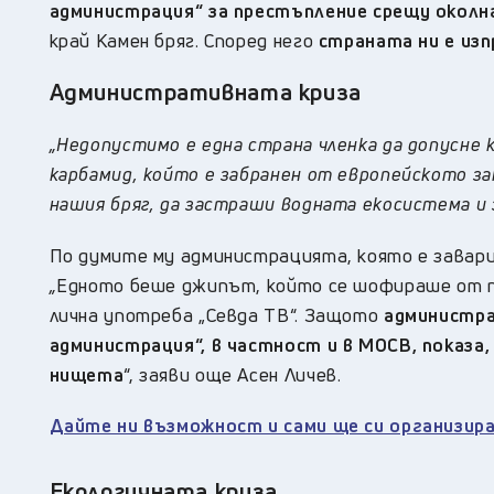
администрация“ за престъпление срещу околн
край Камен бряг. Според него
страната ни е изп
Административната криза
„Недопустимо е една страна членка да допусне 
карбамид, който е забранен от европейското зак
нашия бряг, да застраши водната екосистема и 
По думите му администрацията, която е завари
„
Едното беше джипът, който се шофираше от пр
лична употреба „Севда ТВ“. Защото
администра
администрация“, в частност и в МОСВ, показа
нищета
“, заяви още Асен Личев.
Дайте ни възможност и сами ще си организи
Екологичната криза