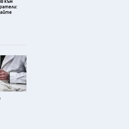
ив към
ратели:
вайте
а