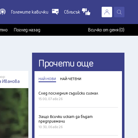
Големите кавички
Сблъсък
X
т
тно
Поглед назад
Всичко от деня (0)
Прочети още
ор:
НАЙ-НОВИ
НАЙ-ЧЕТЕНИ
а Иванова
След последния съдийски сигнал
15:00, 07 авг 26
Защо всички искат да бъдат
предприемачи
10:30, 06 авг 26