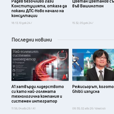
Радев безочливо гази
Цветан Цветанов съ
Конституцията, отказа да
във Вашингтон
покани ДПС-Ново начало на
консултации
18:13, 10 дек 24 /
15:32, 05 дек 24 /
Последни новини
А1 затвърди лидерството
Режисьорът, когото 
си като най-голямата
Ghibli изпусна
технологична компания и
системен интегратор
11:56, 04 авг 26 / А1
08:55, 02 авг 26 / Idealisti