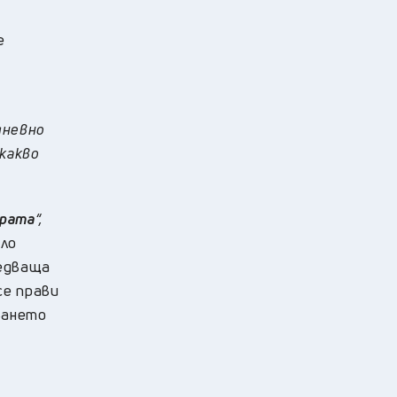
е
дневно
якакво
ората
“,
оло
ледваща
се прави
ването