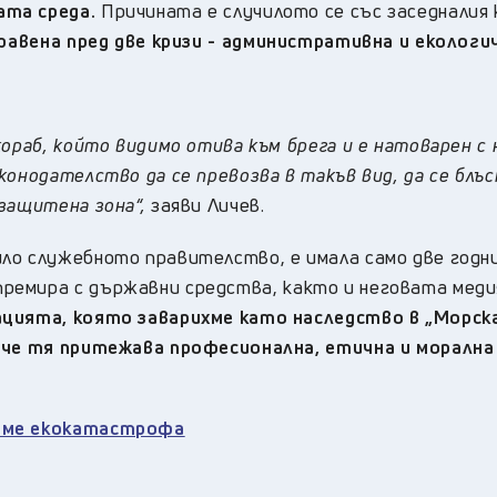
ата среда.
Причината е случилото се със заседналия 
равена пред две кризи - административна и екологи
кораб, който видимо отива към брега и е натоварен с 
онодателство да се превозва в такъв вид, да се блъс
защитена зона“,
заяви Личев.
ло служебното правителство, е имала само две годн
емира с държавни средства, както и неговата меди
цията, която заварихме като наследство в „Морск
, че тя притежава професионална, етична и морална
раме екокатастрофа