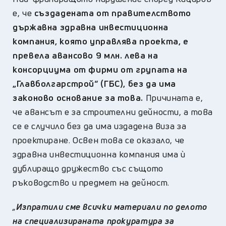
е, че
създадената от правителството
държавна здравна инвестиционна
компания, която управлява проекта, е
превела авансово 9 млн. лева на
консорциума от фирми от групата на
„Главболгарстрой“ (ГБС), без да има
законово основание за това.
Причината е,
че авансът е за строителни дейности, а това
се е случило без да има издадена виза за
проектиране. Освен това се оказало, че
здравна инвестиционна компания има ѝ
дублиращо дружество със същото
ръководство и предмет на дейност.
„
Изпратили сме всички материали по делото
на специализираната прокуратура за