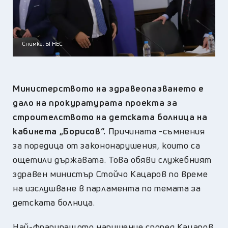
Снимка: БГНЕС
Министерството на здравеопазването е
дало на прокуратурата проекта за
строителството на детската болница на
кабинета „Борисов“.
Причината -съмнения
за поредица от закононарушения, които са
ощетили държавата. Това обяви служебният
здравен министър Стойчо Кацаров по време
на изслушване в парламента по темата за
детската болница.
Най-фрапиращото нарушение според Кацаров