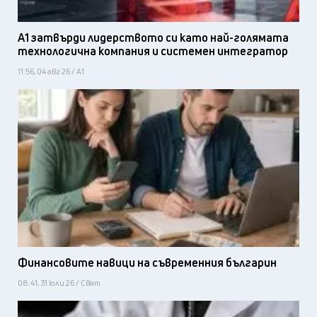
А1 затвърди лидерството си като най-голямата
технологична компания и системен интегратор
11:56, 04 авг 26 / А1
Финансовите навици на съвременния българин
08:41, 31 юли 26 / Свят