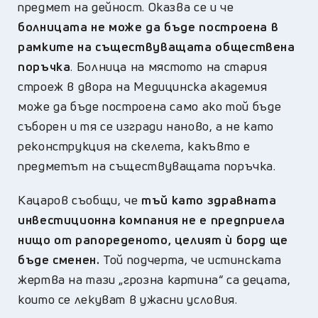
предмет на дейност. Оказва се и че
болницата не може да бъде построена в
рамките на съществуващата обществена
поръчка
. Болница на мястото на стария
строеж в двора на Медицинска академия
може да бъде построена само ако той бъде
съборен и тя се изгради наново, а не като
реконструкция на скелета, какъвто е
предметът на съществуващата поръчка.
Кацаров съобщи, че
тъй като здравната
инвестиционна компания не е предприела
нищо от рапореденото, целият ѝ борд ще
бъде сменен.
Той подчерта, че истинската
жертва на тази
„
грозна картина
“
са децата,
които се лекуват в ужасни условия.