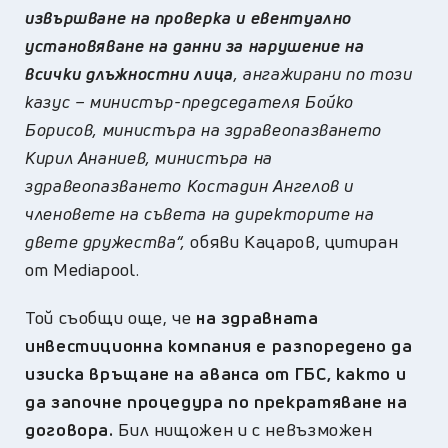
извършване на проверка и евентуално
установяване на данни за нарушение на
всички длъжностни лица
, ангажирани по този
казус – министър-председателя Бойко
Борисов, министъра на здравеопазването
Кирил Ананиев, министъра на
здравеопазването Костадин Ангелов и
членовете на съвета на директорите на
двете дружества“,
обяви Кацаров, цитиран
от Mediapool.
Той съобщи още, че
на здравната
инвестиционна компания е разпоредено да
изиска връщане на аванса от ГБС, както и
да започне процедура по прекратяване на
договора.
Бил нищожен и с невъзможен