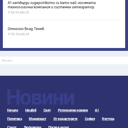
А1 затвърди лидерството си като най-голямата
технологична компания и системен интегратор
11:56, 04 авг 26
Относно Влад Тенев
11:50, 04 авг 26
Реклама
Новини
Начало
Idealisti
Свят
Регионални новини
А1
Политика
Медиякаст
От редакторите
София
Култура
Спорт
Любопитно
Поглед назад