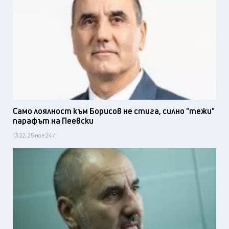
Само лоялност към Борисов не стига, силно "тежи"
парафът на Пеевски
13:22, 25 ное 24 /