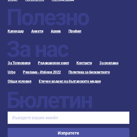
Полезно
Календар
Анкети
Архив
Профил
За нас
За Топновини
Редакционен екип
Контакти
За реклама
Urbo
Реклама - Избори 2022
Политика за бисквитките
Общи условия
Етичен кодекс на българските медии
Бюлетин
Изпратете