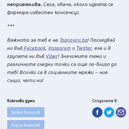
неприемлива.
Сега, обаче, около идеята се
формира известен консенсус.
***
Важното за теб е на
Topnovini.bg
! Последвай
ни във
Facebook
,
Instagram
и
Twitter
, ела и в
групата ни във
Viber
! Значимите теми и
различните гледни точки са още по-близо до
теб! Всички са в социалните мрежи – ние
също, чети ни!
Ключови думи
Споделете в:
Бойко Борисов
Кирил Ананиев