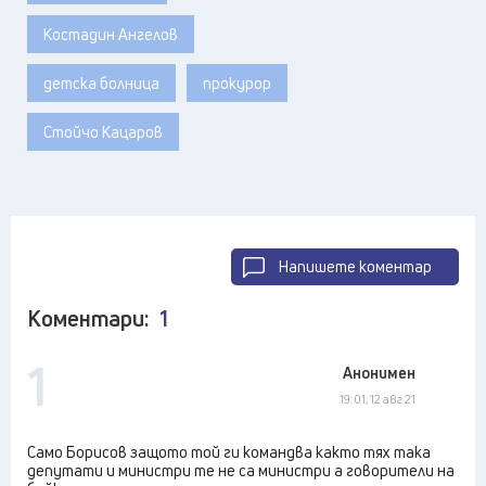
Костадин Ангелов
детска болница
прокурор
Стойчо Кацаров
Напишете коментар
Коментари:
1
1
Анонимен
19:01, 12 авг 21
Само Борисов защото той ги командва както тях така
депутати и министри те не са министри а говорители на