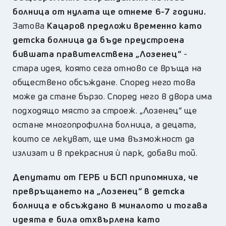
болница от нулата ще отнеме 6-7 години.
Затова
Кацаров предложи временно като
детска болница да бъде преустроена
бившата правителствена „Лозенец“
-
стара идея, която сега отново се връща на
обществено обсъждане. Според него това
може да стане бързо. Според него в двора има
подходящо място за строеж. „Лозенец“ ще
остане многопрофилна болница, а децата,
които се лекуват, ще има възможност да
излизат и в прекрасния ѝ парк, добави той.
Депутати от ГЕРБ и БСП припомниха, че
превръщането на „Лозенец“ в детска
болница е обсъждано в миналото и тогава
идеята е била отхвърлена като