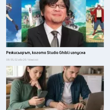
Режисьорът, когото Studio Ghibli изпусна
08:55, 02 авг 26 / Idealisti