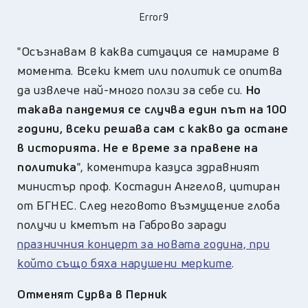
Error9
"Осъзнавам в каква ситуация се намираме в
момента. Всеки кмет или политик се опитва
да извлече най-много ползи за себе си.
Но
такава пандемия се случва един път на 100
години, всеки решава сам с какво да остане
в историята. Не е време за правене на
политика
", коментира казуса здравният
министър проф. Костадин Ангелов, цитиран
от БГНЕС. След неговото възмущение глоба
получи и кметът на Габрово заради
празничния концерт за новата година, при
който също бяха нарушени мерките
.
Отменят Сурва в Перник