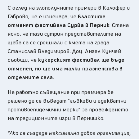
С оглед на злополучните примери в Калофер и
Габрово, не е изненада, че
властите
отменят фестивала Сурва в Перник
. Стана
ясно, че тази сутрин представителите на
щаба са се срещнали с кмета на града
Станислав Владимиров. Доц. Ангел Кунчев
съобщи, че
кукерският фестивал ще бъде
отменен, но ще има малки празненства в
отделните села
.
На работно съвещание при премиера бе
решено да се въведат "гъвкави и адекватни
противоепидемични мерки" за провеждането
на традиционните игри в Пернишко.
"Ако се създаде максимално добра организация,