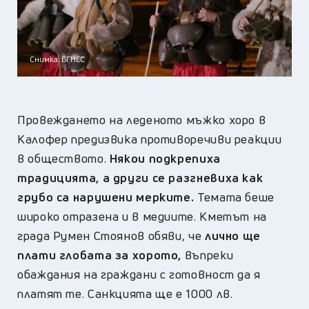
Снимка: БГНЕС
Провеждането на леденото мъжко хоро в
Калофер предизвика противоречиви реакции
в обществото.
Някои подкрепиха
традицията, а други се разгневиха как
грубо са нарушени мерките.
Темата беше
широко отразена и в медиите. Кметът на
града Румен Стоянов обяви, че
лично ще
плати глобата за хорото,
въпреки
обаждания на граждани с готовност да я
платят те. Санкцията ще е 1000 лв.