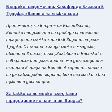
Въпреки пандемията: Калоферци влязоха в
Тунджа, хванати на мъжко хоро
Припомняме, че вчера – на Богоявление,
въпреки пандемията се проведе станалото
традиционо мъжко хоро във водите на река
Тунджа. С тъпани и гайди мъже и младежи,
облечени в носии, пяха „Залюбила е Василка” и
извършиха ритуала, който има дългогодишна
история в града на Ботев. А хората, събрали
се да наблюдават хорото, бяха без маски и без
нужната дистанция.
За какво са ни мерки, след като
традициите ни пазят от вируса?