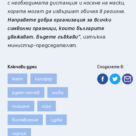
с необходимата дистанция и носене на маски,
хората могат да извършат обичая в региона.
Направете добра организация за всички
символни празници, които българите
уважават. Бъдете гъвкави“
, изтъкна
министър-председателят.
Ключови думи
Споделете в:
кмет
калофер
румен генчев
глоба
плащане
хоро
Богоявление
сурва
перник