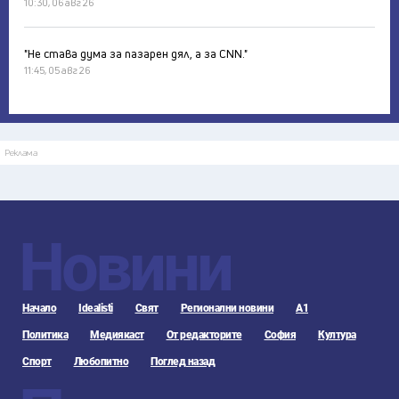
10:30, 06 авг 26
"Не става дума за пазарен дял, а за CNN."
11:45, 05 авг 26
Реклама
Новини
Начало
Idealisti
Свят
Регионални новини
А1
Политика
Медиякаст
От редакторите
София
Култура
Спорт
Любопитно
Поглед назад