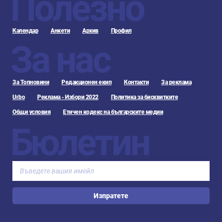
Полезно
Календар
Анкети
Архив
Профил
За нас
За Топновини
Редакционен екип
Контакти
За реклама
Urbo
Реклама - Избори 2022
Политика за бисквитките
Общи условия
Етичен кодекс на българските медии
Бюлетин
Изпратете