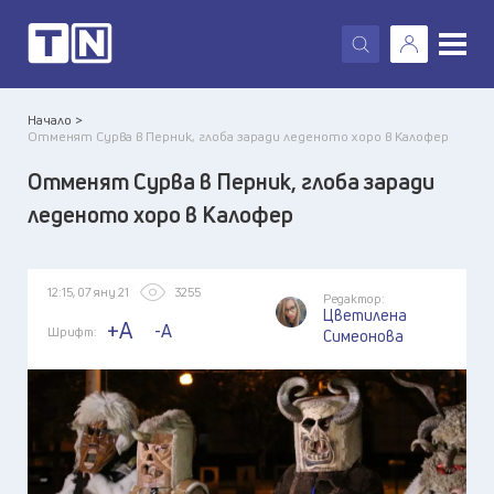
X
Начало >
Отменят Сурва в Перник, глоба заради леденото хоро в Калофер
Отменят Сурва в Перник, глоба заради
леденото хоро в Калофер
12:15, 07 яну 21
3255
Редактор:
Цветилена
+A
-A
Шрифт:
Симеонова