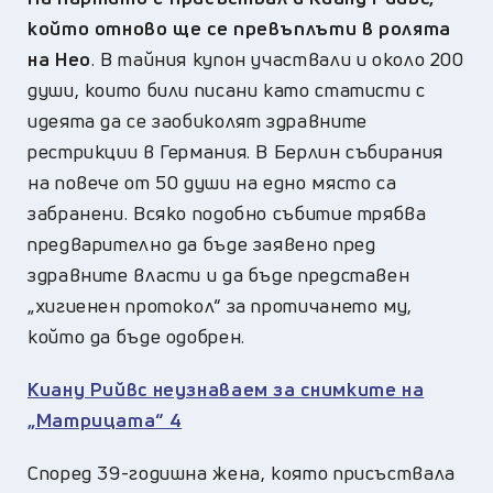
който отново ще се превъплъти в ролята
на Нео
. В тайния купон участвали и около 200
души, които били писани като статисти с
идеята да се заобиколят здравните
рестрикции в Германия. В Берлин събирания
на повече от 50 души на едно място са
забранени. Всяко подобно събитие трябва
предварително да бъде заявено пред
здравните власти и да бъде представен
„хигиенен протокол“ за протичането му,
който да бъде одобрен.
Киану Рийвс неузнаваем за снимките на
„Матрицата“ 4
Според 39-годишна жена, която присъствала