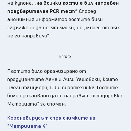
на купона, „
на всички гости е бил направен
предварителен PCR тест
“. Според
анонимния информатор гостите били
задължени да носят маски, но „много от тях
не го направили“.
Error9
Партито било организирано от
продуцентите Лана и Лили Уашовски, които
наели танцьори, DJ и пиротехника. Гостите
били приканвани да си направят „татуировка
Матрицата“ за спомен.
Коронавирусът спря снимките на
"Матрицата 4"