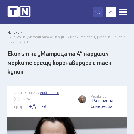
X
Начало >
Екипът на „Матрицата 4“ нарушил мерките срещу коронавируса с
таен купон
Екипът на „Матрицата 4“ нарушил
мерките срещу коронавируса с таен
купон
20:00, 18 ное 20 /
Любопитно
Редактор:
3284
Цветилена
+A
-A
Симеонова
Шрифт: