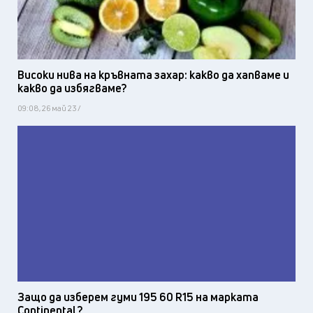
Високи нива на кръвната захар: какво да хапваме и
какво да избягваме?
09:08, 26 май 23 /
Защо да изберем гуми 195 60 R15 на марката
Continental?