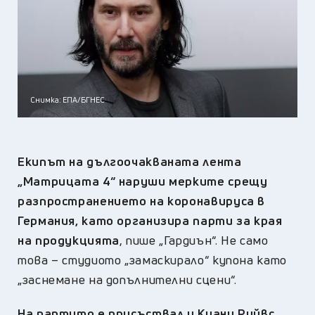
Снимка: ЕПА/БГНЕС
Екипът на дългоочакваната лента
„Матрицата 4“ наруши мерките срещу
разпространението на коронавируса в
Германия, като организира парти за края
на продукцията
, пише „Гардиън“. Не само
това – студиото „замаскирало“ купона като
„заснемане на допълнителни сцени“.
На партито е присъствал и Киану Рийвс,