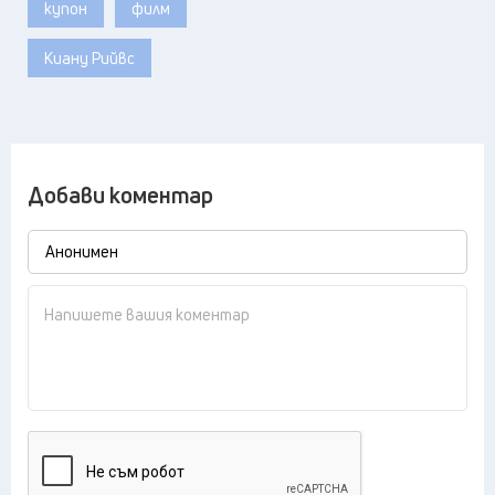
купон
филм
Киану Рийвс
Добави коментар