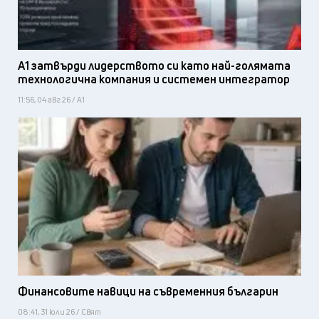
А1 затвърди лидерството си като най-голямата
технологична компания и системен интегратор
11:56, 04 авг 26 / А1
Финансовите навици на съвременния българин
08:41, 31 юли 26 / Свят