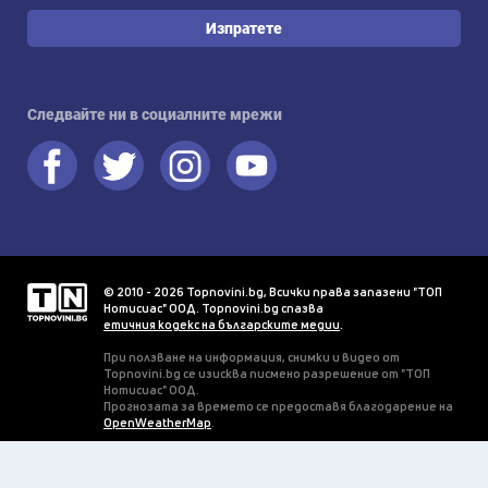
Изпратете
Следвайте ни в социалните мрежи
© 2010 - 2026 Topnovini.bg, Всички права запазени "ТОП
Нотисиас" ООД. Topnovini.bg спазва
етичния кодекс на българските медии
.
При ползване на информация, снимки и видео от
Topnovini.bg се изисква писмено разрешение от "ТОП
Нотисиас" ООД.
Прогнозата за времето се предоставя благодарение на
OpenWeatherMap
.