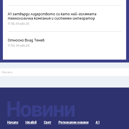
А1 затвърди лидерството си като най-голямата
технологична компания и системен интегратор
11:56, 04 авг 26
Относно Влад Тенев
11:50, 04 авг 26
Реклама
Новини
Начало
Idealisti
Свят
Регионални новини
А1