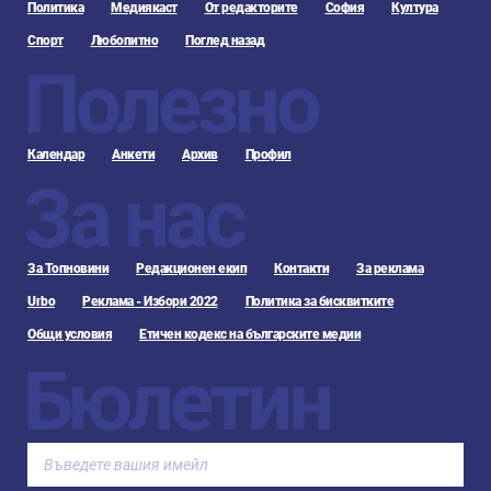
Политика
Медиякаст
От редакторите
София
Култура
Спорт
Любопитно
Поглед назад
Полезно
Календар
Анкети
Архив
Профил
За нас
За Топновини
Редакционен екип
Контакти
За реклама
Urbo
Реклама - Избори 2022
Политика за бисквитките
Общи условия
Етичен кодекс на българските медии
Бюлетин