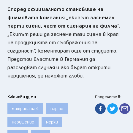
Според официалното становище на
филмовата компания „екипът заснемал
парти сцени, част от сценария на филма“.
„Екипът реши да заснеме тази сцена в края
на продукцията от съображения за
сигурност“, коментират още от студиото.
Предстои властите в Германия да
разследват случая и ако бъдат открити
нарушения, да наложат глоби.
Ключови думи
Споделете в:
матрицата 4
парти
нарушение
мерки