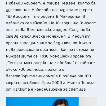
Нобелов лауреат, е
Майка Тереза
, която бе
удостоена с Нобелова награда за мир през
1979 година. Тя е родена в Македония в
албанско семейство. На 18-годишна възраст
постъпва в монашеския орден. След това
става католическа монахиня. В Индия тя
организира училище за бедните, по-късно -
нова религиозна общност, която помага на
нуждаещите се. Този монашески орден от
„Сестри-мисионерки на любовта“ е отворил
около 700 болници, приюти и
благотворителни домове в повече от 100
страни по света. През 2003 г. Майка Тереза
от Калкута е канонизирана за светица.