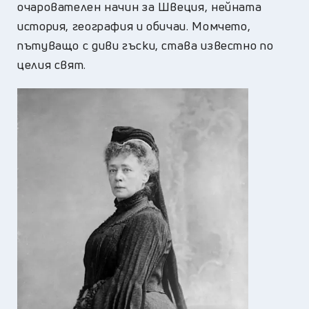
очарователен начин за Швеция, нейната
история, география и обичаи. Момчето,
пътуващо с диви гъски, става известно по
целия свят.