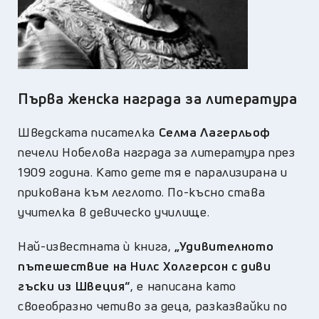
Първа женска награда за литература
Шведската писателка
Селма Лагерльоф
печели Нобелова награда за литература през
1909 година. Като дете тя е парализирана и
прикована към леглото. По-късно става
учителка в девическо училище.
Най-известната ѝ книга,
„Удивителното
пътешествие на Нилс Холгерсон с диви
гъски из Швеция“
, е написана като
своеобразно четиво за деца, разказвайки по