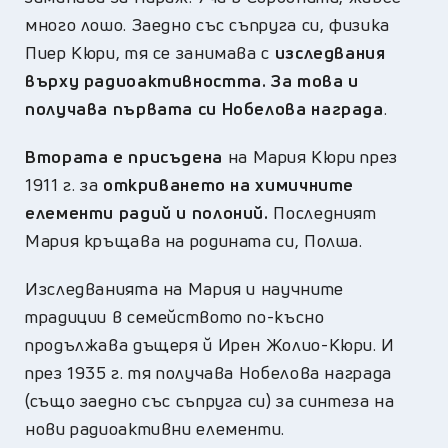
много лошо. Заедно със съпруга си, физика
Пиер Кюри, тя се занимава с
изследвания
върху радиоактивността. За това и
получава първата си Нобелова награда
.
Втората е присъдена
на Мария Кюри през
1911 г. за
откриването на химичните
елементи радий и полоний.
Последният
Мария кръщава на родината си, Полша.
Изследванията на Мария и научните
традиции в семейството по-късно
продължава дъщеря й Ирен Жолио-Кюри. И
през 1935 г. тя получава Нобелова награда
(също заедно със съпруга си) за синтеза на
нови радиоактивни елементи.