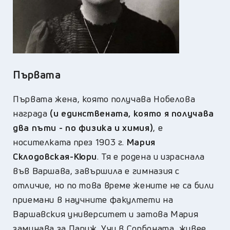
Първата
Първата жена, която получава Нобелова
награда
(и единствената, която я получава
два пъти - по физика и химия)
, е
носителката през 1903 г.
Мария
Склодовская-Кюри
. Тя е родена и израснала
във Варшава, завършила е гимназия с
отличие, но по това време жените не са били
приемани в научните факултети на
Варшавския университет и затова Мария
заминава за Париж. Учи в Сорбоната, живее