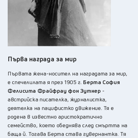
Първа
награда
за мир
Първата жена-носител на наградата за мир,
е спечелилата я през 1905 г.
Берта София
Фелисита Фрайфрау фон Зутнер
-
австрийска писателка, журналистка,
деятелка на пацифистко движение. Тя е
родена в известно аристократично
семейство, което обеднява след смъртта на
баща й. Тогава Берта става гувернантка. Тя