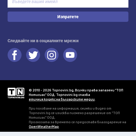
Изпратете
Следвайте ни в социалните мрежи
© 2010 - 2026 Topnovini.bg, Всички права запазени "ТОП
Нотисиас" ООД. Topnovini.bg спазва
етичния кодекс на българските медии
.
При ползване на информация, снимки и видео от
Topnovini.bg се изисква писмено разрешение от "ТОП
Нотисиас" ООД.
Прогнозата за времето се предоставя благодарение на
OpenWeatherMap
.