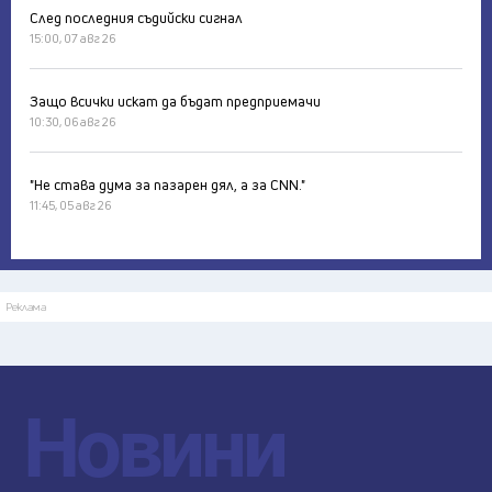
След последния съдийски сигнал
15:00, 07 авг 26
Защо всички искат да бъдат предприемачи
10:30, 06 авг 26
"Не става дума за пазарен дял, а за CNN."
11:45, 05 авг 26
Реклама
Новини