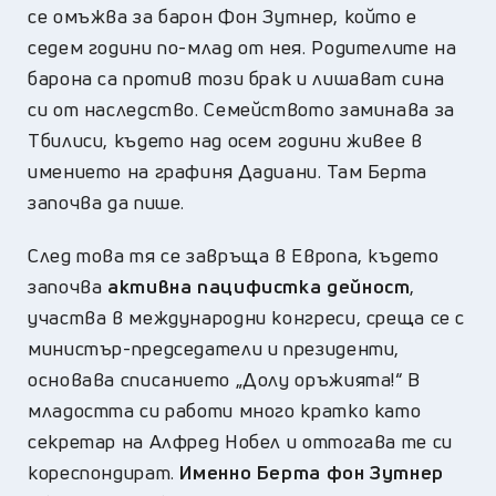
се омъжва за барон Фон Зутнер, който е
седем години по-млад от нея. Родителите на
барона са против този брак и лишават сина
си от наследство. Семейството заминава за
Тбилиси, където над осем години живее в
имението на графиня Дадиани. Там Берта
започва да пише.
След това тя се завръща в Европа, където
започва
активна пацифистка дейност
,
участва в международни конгреси, среща се с
министър-председатели и президенти,
основава списанието „Долу оръжията!“ В
младостта си работи много кратко като
секретар на Алфред Нобел и оттогава те си
кореспондират.
Именно Берта фон Зутнер