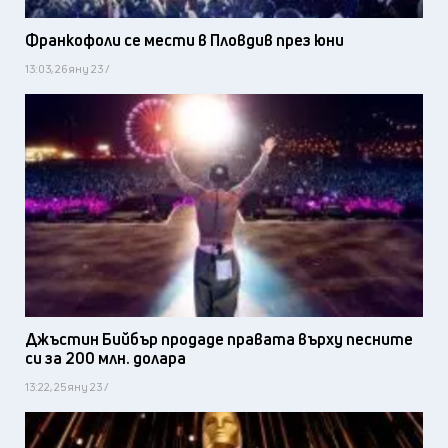
Франкофоли се мести в Пловдив през юни
13:03, 26 яну 23 /
Джъстин Бийбър продаде правата върху песните
си за 200 млн. долара
13:22, 25 яну 23 /