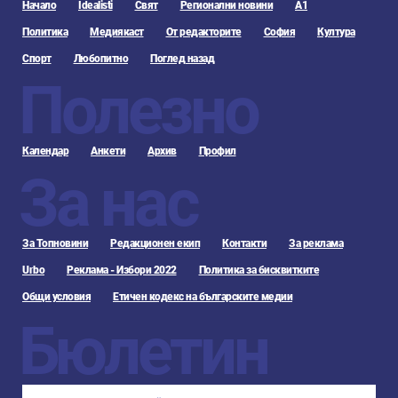
Начало
Idealisti
Свят
Регионални новини
А1
Политика
Медиякаст
От редакторите
София
Култура
Спорт
Любопитно
Поглед назад
Полезно
Календар
Анкети
Архив
Профил
За нас
За Топновини
Редакционен екип
Контакти
За реклама
Urbo
Реклама - Избори 2022
Политика за бисквитките
Общи условия
Етичен кодекс на българските медии
Бюлетин