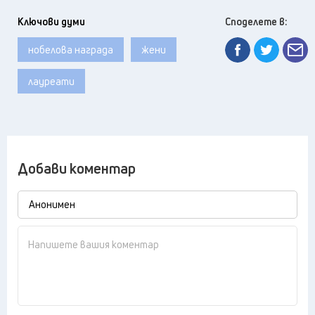
Ключови думи
Споделете в:
нобелова награда
жени
лауреати
Добави коментар