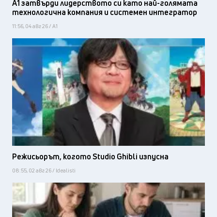
А1 затвърди лидерството си като най-голямата
технологична компания и системен интегратор
11:56, 04 авг 26 / А1
Режисьорът, когото Studio Ghibli изпусна
08:55, 02 авг 26 / Idealisti