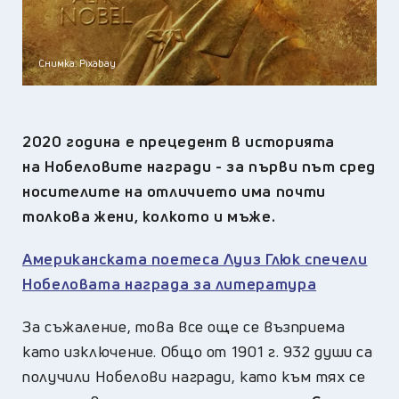
Снимка: Pixabay
2020 година е прецедент в историята
на Нобеловите награди - за първи път сред
носителите на отличието има почти
толкова жени, колкото и мъже.
Американската поетеса Луиз Глюк спечели
Нобеловата награда за литература
За съжаление, това все още се възприема
като изключение. Общо от 1901 г. 932 души са
получили Нобелови награди, като към тях се