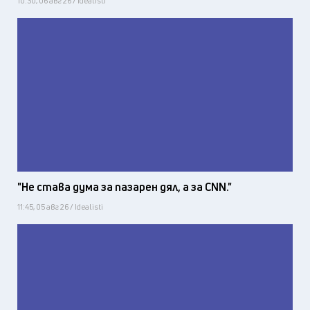
10:30, 06 авг 26 / Idealisti
"Не става дума за пазарен дял, а за CNN."
11:45, 05 авг 26 / Idealisti