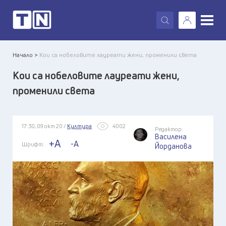
X
Начало >
Кои са нобеловите лауреати жени, променили света
Кои са нобеловите лауреати жени,
променили света
17:30, 09 окт 20 /
Култура
4002
Редактор:
Василена
+A
-A
Шрифт:
Йорданова