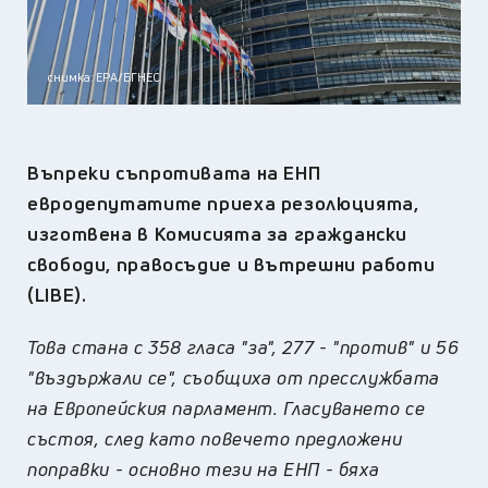
снимка: ЕРА/БГНЕС
Въпреки съпротивата на ЕНП
евродепутатите приеха резолюцията,
изготвена в Комисията за граждански
свободи, правосъдие и вътрешни работи
(LIBE).
Това стана с 358 гласа "за", 277 - "против" и 56
"въздържали се", съобщиха от пресслужбата
на Европейския парламент. Гласуването се
състоя, след като повечето предложени
поправки - основно тези на ЕНП - бяха