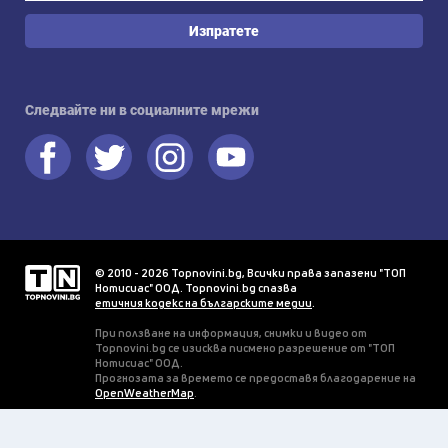
Изпратете
Следвайте ни в социалните мрежи
© 2010 - 2026 Topnovini.bg, Всички права запазени "ТОП
Нотисиас" ООД. Topnovini.bg спазва
етичния кодекс на българските медии
.
При ползване на информация, снимки и видео от
Topnovini.bg се изисква писмено разрешение от "ТОП
Нотисиас" ООД.
Прогнозата за времето се предоставя благодарение на
OpenWeatherMap
.