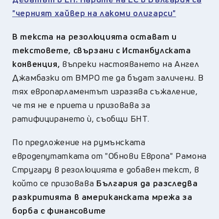
"черният хайвер на лакоми олигарси"
В текста на резолюцията остават и
текстовете, свързани с Истанбулската
конвенция,
въпреки настояването на Ангел
Джамбазки от ВМРО те да бъдат заличени. В
тях европарламентът изразява съжаление,
че тя не е приета и призовава за
ратифицирането ѝ, съобщи БНТ.
По предложение на румънската
евродепутатката от "Обнови Европа" Рамона
Стругару в резолюцията е добавен текст, в
който се призовава
България да разследва
разкритията в американската мрежа за
борба с финансовите