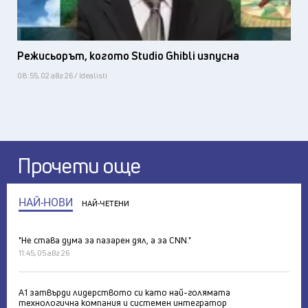
Режисьорът, когото Studio Ghibli изпусна
08:55, 02 авг 26 / Idealisti
Прочети още
НАЙ-НОВИ
НАЙ-ЧЕТЕНИ
"Не става дума за пазарен дял, а за CNN."
11:45, 05 авг 26
А1 затвърди лидерството си като най-голямата
технологична компания и системен интегратор