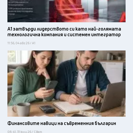
А1 затвърди лидерството си като най-голямата
технологична компания и системен интегратор
11:56, 04 авг 26 / А1
Финансовите навици на съвременния българин
08:41, 31 юли 26 / Свят