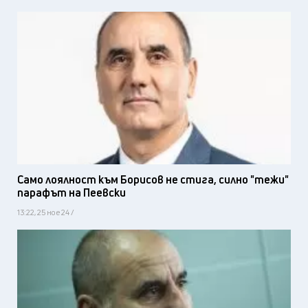
Само лоялност към Борисов не стига, силно "тежи"
парафът на Пеевски
13:22, 25 ное 24 /