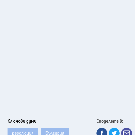
Ключови думи
Споделете в:
резолюция
България