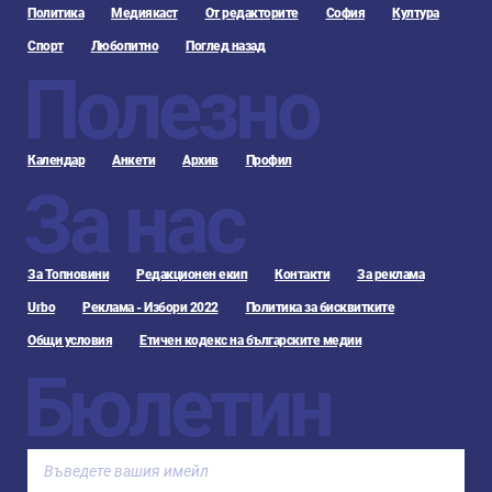
Политика
Медиякаст
От редакторите
София
Култура
Спорт
Любопитно
Поглед назад
Полезно
Календар
Анкети
Архив
Профил
За нас
За Топновини
Редакционен екип
Контакти
За реклама
Urbo
Реклама - Избори 2022
Политика за бисквитките
Общи условия
Етичен кодекс на българските медии
Бюлетин