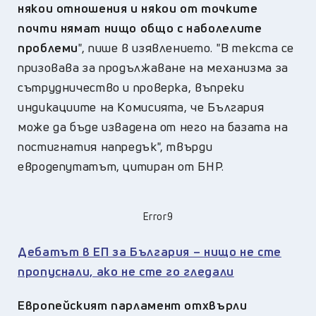
някои отношения и някои от точките
почти нямат нищо общо с наболелите
проблеми
", пише в изявлението. "В текста се
призовава за продължаване на механизма за
сътрудничество и проверка, въпреки
индикациите на Комисията, че България
може да бъде извадена от него на базата на
постигнатия напредък", твърди
евродепутатът, цитиран от БНР.
Error9
Дебатът в ЕП за България – нищо не сте
пропуснали, ако не сте го гледали
Европейският парламент отхвърли