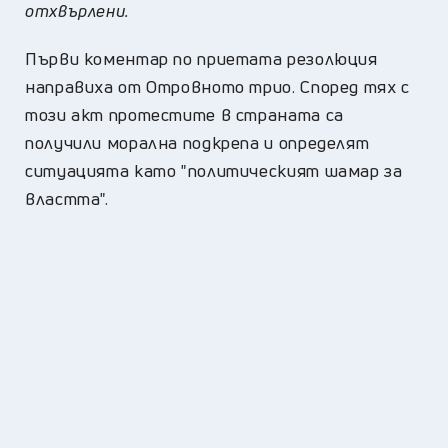
отхвърлени.
Първи коментар по приетата резолюция
направиха от Отровното трио. Според тях с
този акт протестите в страната са
получили морална подкрепа и определят
ситуацията като "политическият шамар за
властта".