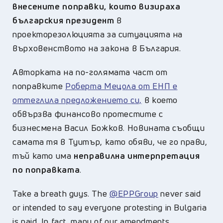
внесените поправки, които визираха
българския президент
в
проекторезолюцията за ситуацията на
върховенството на закона в България.
Авторката на по-голямата част от
поправките
Роберта Мецола от ЕНП е
оттеглила предложението си,
в което
обвързва финансово протестите с
бизнесмена Васил Божков. Новината съобщи
самата тя в Туитър, като обяви, че го прави,
тъй като има
неправилна интерпретация
по поправката
.
Take a breath guys. The
@EPPGroup
never said
or intended to say everyone protesting in Bulgaria
is paid. In fact, many of our amendments