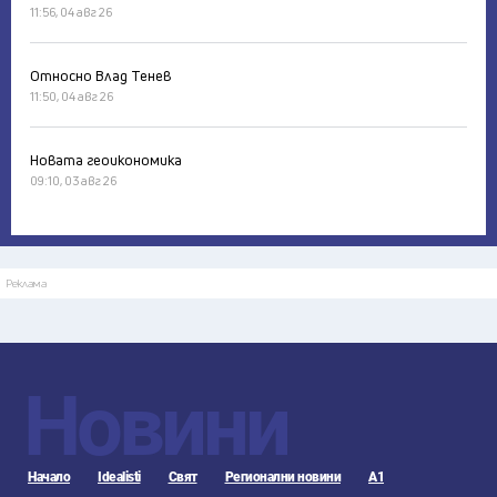
11:56, 04 авг 26
Относно Влад Тенев
11:50, 04 авг 26
Новата геоикономика
09:10, 03 авг 26
Реклама
Новини
Начало
Idealisti
Свят
Регионални новини
А1