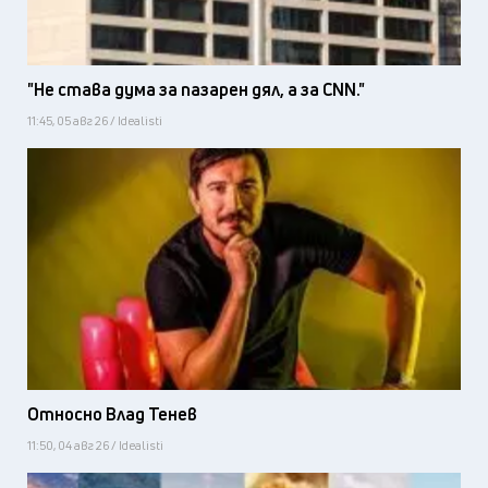
"Не става дума за пазарен дял, а за CNN."
11:45, 05 авг 26 / Idealisti
Относно Влад Тенев
11:50, 04 авг 26 / Idealisti