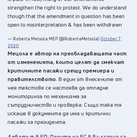
strengthen the right to protest. We do understand
though that the amendment in question has been
open to misinterpretation & has been withdrawn
— Roberta Metsola MEP (@RobertaMetsola)
October 7,
2020
Мецола е автор на преобладаващата част
от измененията, които целят да смекчат
критичните пасажи срещу премиера и
правителството
. В един от внесените от
нея текстове се настоява да отпадне
мониторинга по механизма за
сътрудничество и проверка. Също така тя
искаше в документа да има и критични
пасажи за президента.
Дебатът в ЕП: Парите на ЕС в България са