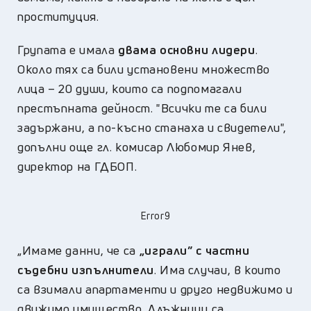
проституция.
Групата е имала
двама основни лидери
.
Около тях са били установени множество
лица – 20 души, които са подпомагали
престъпната дейност. "Всички те са били
задържани, а по-късно станаха и свидетели",
допълни още гл. комисар Любомир Янев,
директор на ГДБОП.
Error9
„Имаме данни, че са
„играли” с частни
съдебни изпълнители
. Има случаи, в които
са взимали апартаменти и друго недвижимо и
движимо имущество. Длъжници са