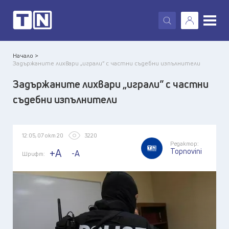
X
Начало >
Задържаните лихвари „играли” с частни съдебни изпълнители
Задържаните лихвари „играли” с частни
съдебни изпълнители
12:05, 07 окт 20
3220
Редактор:
Topnovini
+A
-A
Шрифт: