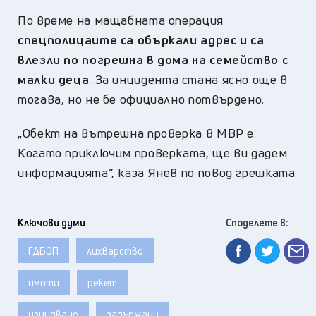
По време на мащабната операция
спецполицаите са объркали адрес и са
влезли по погрешна в дома на семейство с
малки деца
. За инцидента стана ясно още в
тогава, но не бе официално потвърдено.
„Обект на вътрешна проверка в МВР е.
Когато приключим проверката, ще ви дадем
информацията”, каза Янев по повод грешката.
Ключови думи
Споделете в:
ГДБОП
лихварство
имоти
рекет
изнудване
задържани