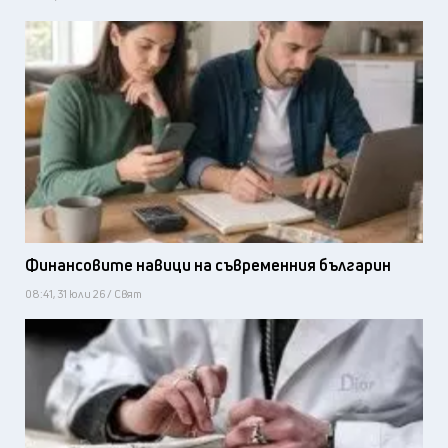
Финансовите навици на съвременния българин
08:41, 31 юли 26 / Свят