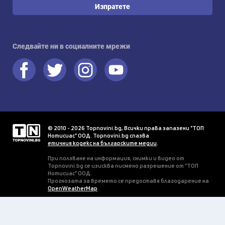
Изпратете
Следвайте ни в социалните мрежи
© 2010 - 2026 Topnovini.bg, Всички права запазени "ТОП
Нотисиас" ООД. Topnovini.bg спазва
етичния кодекс на българските медии
.
При ползване на информация, снимки и видео от
Topnovini.bg се изисква писмено разрешение от "ТОП
Нотисиас" ООД.
Прогнозата за времето се предоставя благодарение на
OpenWeatherMap
.