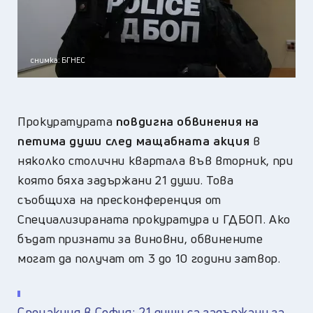
снимка: БГНЕС
Прокуратурата
повдигна обвинения на
петима души след мащабната акция
в
няколко столични квартала във вторник, при
която бяха задържани 21 души. Това
съобщиха на пресконференция от
Специализираната прокуратура и ГДБОП. Ако
бъдат признати за виновни, обвинените
могат да получат от 3 до 10 години затвор.
Спецакция в София: 21 души са задържани за