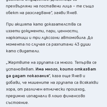
прехвърляни на поставени лица – те също
обект на разследване”, заяви Янев.
При акцията като доказателства са
иззети документи, пари, ценности,
наркотици и три луксозни автомобила. До
момента по случая са разпитани 43 души
като свидетели.
„Жертвите на групата са много. Тепърва се
установяват.
Има много, които отказват
да дадат показания
”, каза още Янев и
добави, че мишените на групата са всякакви
хора, от различен етнически произход,
предимно изпаднали в лошо финансово
състояние.