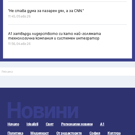
"Не става дума за пазарен дял, а за CNN."
11:45, 05 авг 26
А1 затвърди лидерството си като най-голямата
технологична компания и системен интегратор
11:56, 04 авг 26
Реклама
Новини
Начало
Idealisti
Свят
Регионални новини
А1
Политика
Медиякаст
От редакторите
София
Култура