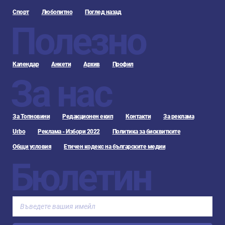
Спорт
Любопитно
Поглед назад
Полезно
Календар
Анкети
Архив
Профил
За нас
За Топновини
Редакционен екип
Контакти
За реклама
Urbo
Реклама - Избори 2022
Политика за бисквитките
Общи условия
Етичен кодекс на българските медии
Бюлетин