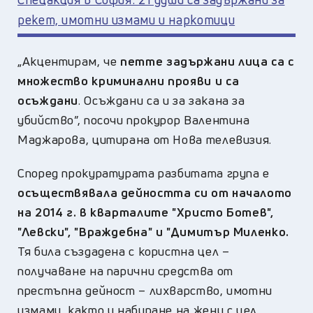
рекет, имотни измами и наркотици
„Акцентирам, че
петте задържани лица са с
множество криминални прояви и са
осъждани
. Осъждани са и за закана за
убийство”, посочи прокурор Валентина
Маджарова, цитирана от Нова телевизия.
Според прокуратурата разбитата група е
осъществявала дейността си от началото
на 2014 г. в кварталите "Христо Ботев",
"Левски", "Враждебна" и "Димитър Миленко.
Тя била създадена с користна цел –
получаване на парични средства от
престъпна дейност – лихварство, имотни
измами, както и набиране на жени с цел