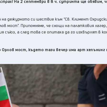
 страх!
На 2 септември в 8 ч. сутринта ще обявим, че
 на дежурното си шествие към "Св. Климент Охридски"
лов мост". Припомняме, че снощи на палатковия лагер
я съюз, а след това се опитаха да го изхвърлят в к
 Орлов мост, където тази вечер има арт хепънинг 