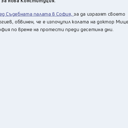
 за нова Конституция.
ед Съдебната палата в София,
за да изразят своето
иев, обвинен, че е изпочупил колата на доктор Мице
фия по време на протести преди десетина дни.