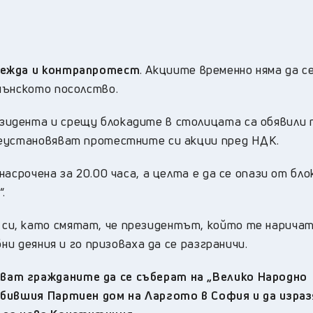
вежда и контрапротест
. Акциите временно няма да с
мънското посолство.
идента и срещу блокадите в столицата са обявили 
реустановяват протестните си акции пред НДК.
асрочена за 20.00 часа, а целта е да се опази от бло
.
и, като смятат, че президентът, който те нарича
ни деяния и го призоваха да се разграничи.
ат гражданите да се съберат на „Велико Народно
 бившия Партиен дом на Ларгото в София и да изра