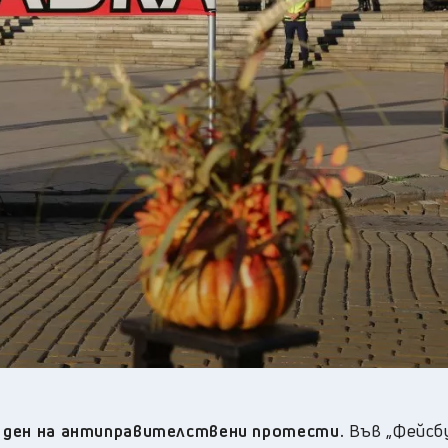
29
°C
Перник
,
36
°C
Плевен
,
35
°C
Пловдив
,
34
°C
Разград
,
36
°C
Русе
,
34
°C
Силистра
,
33
°C
Сливен
,
27
°C
Смолян
,
31
°C
София
,
34
°C
Стара Загора
,
34
°C
Търговище
,
34
°C
Хасково
,
34
°C
Шумен
,
35
°C
Ямбол
,
-я ден на антиправителствени протести.
Във „Фейсб