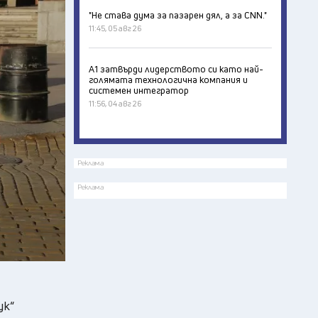
"Не става дума за пазарен дял, а за CNN."
11:45, 05 авг 26
А1 затвърди лидерството си като най-
голямата технологична компания и
системен интегратор
11:56, 04 авг 26
Реклама
Реклама
ук“