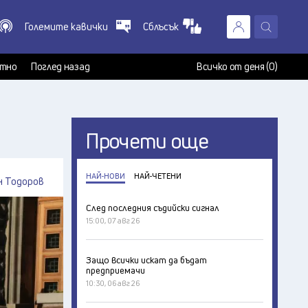
Големите кавички
Сблъсък
X
т
тно
Поглед назад
Всичко от деня (0)
Прочети още
НАЙ-НОВИ
НАЙ-ЧЕТЕНИ
н Тодоров
След последния съдийски сигнал
15:00, 07 авг 26
Защо всички искат да бъдат
предприемачи
10:30, 06 авг 26