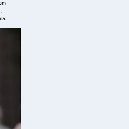
ват
,
та.