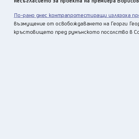
несъгласието за проекта на премиера Борисов
По-рано днес контрапротестиращи излязоха пр
възмущение от освобождаването на Георги Георг
кръстовището пред румънското посолство в Со