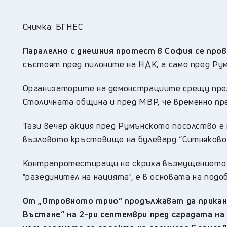
Снимка: БГНЕС
Паралелно с днешния протест в София се про
състоят пред пилоните на НДК, а само пред Ру
Организаторите на демонстрациите срещу през
Столичната община и пред МВР, че временно п
Тази вечер акция пред Румънското посолство е н
възловото кръстовище на булевард “Ситняково“
Контрапротестиращи не скриха възмущението с
"разединител на нацията", е в основата на подоб
От „Отровното трио“ продължават да приканв
Въстане“ на 2-ри септември пред сградата на