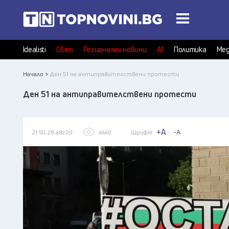
Idealisti
Свят
Регионални новини
А1
Политика
Мед
Начало >
Ден 51 на антиправителствени протести
Ден 51 на антиправителствени протести
+A
-A
21:50, 28 авг 20
4440
Шрифт: