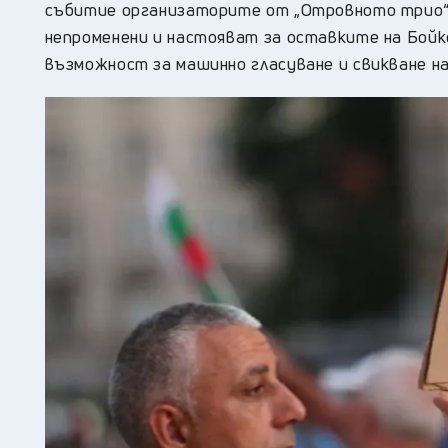
събитие организаторите от „Отровното трио“
непроменени и настояват за оставките на Бойко
възможност за машинно гласуване и свикване н