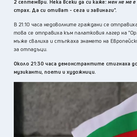
2 септември. Нека всеки да си каже:
мен не ме е
страх. Да си отиват - сега и завинаги".
В 21:10 часа недоволните граждани се отправиха
това се отправиха към палатковия лагер на "Ор
мъже свалиха и стъпкаха знамето на Европейски
за отпадъци.
Около 21:30 часа демонстрантите стигнаха до
музиканти, поети и художници.