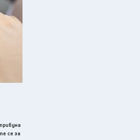
 трибуна
те се за