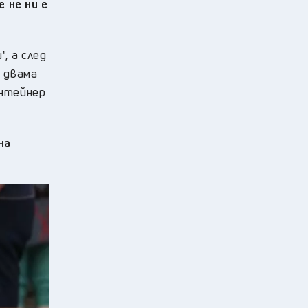
 не ни е
, а след
, двама
онтейнер
на