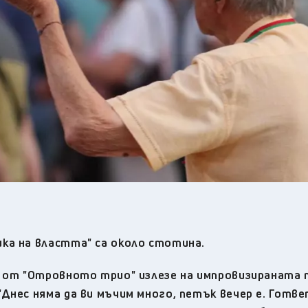
ка на властта" са около стотина.
в от "Отровното трио" излезе на импровизираната
нес няма да ви мъчим много, петък вечер е. Готве