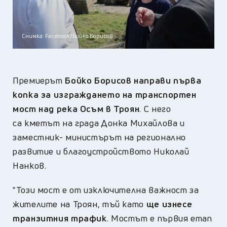
Снимка: Facebook/Бойко Борисов
Премиерът
Бойко Борисов направи първа
копка за изграждането на транспортен
мост над река Осъм в Троян
. С него
са кметът на града Донка Михайлова и
заместник- министърът на регионално
развитие и благоустройството Николай
Нанков.
"Този мост е от изключителна важност за
жителите на Троян, тъй като
ще изнесе
транзитния трафик
. Мостът е първия етап