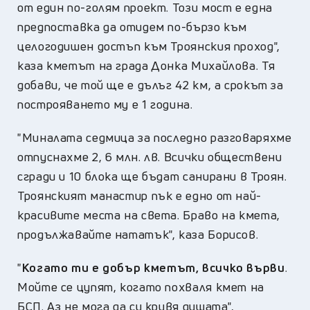
от един по-голям проект. Този мост е една
предпоставка да отидем по-бързо към
целогодишен достъп към Троянския проход",
каза кметът на града Донка Михайлова. Тя
добави, че той ще е дълъг 42 км, а срокът за
построяването му е 1 година.
"Миналата седмица за последно разговаряхме
отпуснахме 2, 6 млн. лв. Всички обществени
сгради и 10 блока ще бъдат санирани в Троян.
Троянският манастир пък е едно от най-
красивите места на света. Браво на кмета,
продължавайте нататък", каза Борисов.
"
Когато ти е добър кметът, всичко върви
.
Мойте се цупят, когато похваля кмет на
БСП. Аз не мога да си кривя душата",