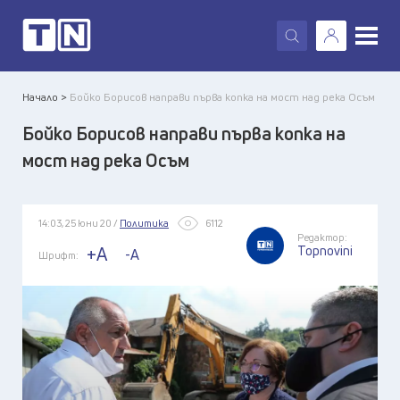
X
Начало >
Бойко Борисов направи първа копка на мост над река Осъм
Бойко Борисов направи първа копка на
мост над река Осъм
14:03, 25 юни 20 /
Политика
6112
Редактор:
Topnovini
+A
-A
Шрифт: