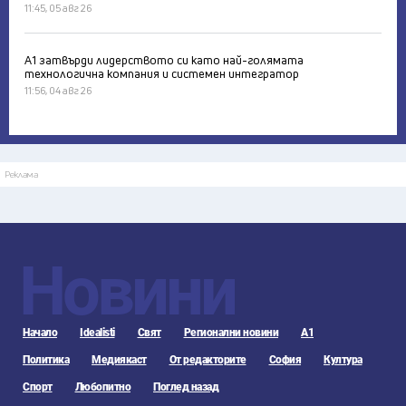
11:45, 05 авг 26
А1 затвърди лидерството си като най-голямата
технологична компания и системен интегратор
11:56, 04 авг 26
Реклама
Новини
Начало
Idealisti
Свят
Регионални новини
А1
Политика
Медиякаст
От редакторите
София
Култура
Спорт
Любопитно
Поглед назад