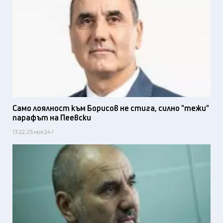
Само лоялност към Борисов не стига, силно "тежи"
парафът на Пеевски
13:22, 25 ное 24 /