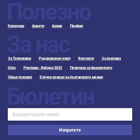
Полезно
Календар
Анкети
Архив
Профил
За нас
За Топновини
Редакционен екип
Контакти
За реклама
Urbo
Реклама - Избори 2022
Политика за бисквитките
Общи условия
Етичен кодекс на българските медии
Бюлетин
Изпратете