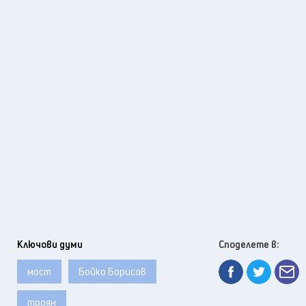
Ключови думи
Споделете в:
мост
Бойко Борисов
троян