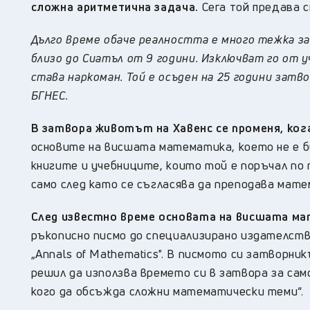
сложна аритметична задача.
Сега той предава с
Дълго време обаче реалността е много тежка з
близо до Сиатъл от 9 години. Изключват го от у
става наркоман. Той е осъден на 25 години затво
БГНЕС.
В затвора животът на Хавенс се променя, к
основите на висшата математика, което не е 
книгите и учебниците, които той е поръчал по
само след като се съгласява да преподава мате
След известно време основата на висшата ма
ръкописно писмо до специализирано издателств
„Annals of Mathematics". В писмото си затворни
решил да използва времето си в затвора за сам
кого да обсъжда сложни математически теми“.