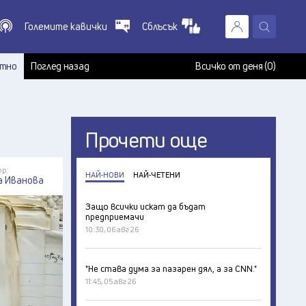
Големите кавички
Сблъсък
X
т
тно
Поглед назад
Всичко от деня (0)
Прочети още
ор:
НАЙ-НОВИ
НАЙ-ЧЕТЕНИ
а Иванова
Защо всички искат да бъдат
предприемачи
10:30, 06 авг 26
"Не става дума за пазарен дял, а за CNN."
11:45, 05 авг 26