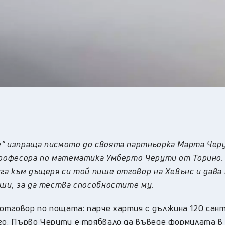
e“ изпраща писмото до своята партньорка Марта Чер
 професора по математика Умберто Черути от Торино.
га към дъщеря си той пише отговор на Хевънс и дава 
еши, за да тества способностите му.
отговор по пощата: парче хартия с дължина 120 са
его. Първо Черути е трябвало да въведе формулата в