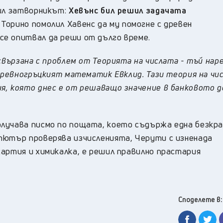
тил затворникът:
Хевънс бил решил задачата
орино помолил Хавенс да му помогне с древен
е опитвал да реши от дълго време.
 свързана с проблем от Теорията на числата - тъй на
 древногръцкият математик Евклид. Тази теория на чи
я, която днес е от решаващо значение в банковото д
лучава писмо по пощата, което съдържа една безкр
пютър проверява изчисленията, Черути с изненада
артия и химикалка, е решил правилно прастария
Споделете в: