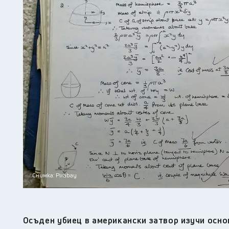
Снимка: Pixabay
Осъден убиец в американски затвор изучи осно