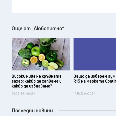
Още от „Любопитно“
Защо да изберем гум
Високи нива на кръвната
R15 на марката Conti
захар: какво да хапваме и
какво да избягваме?
09:08, 26 май 23 /
14:16, 22 май 23 /
Последни новини