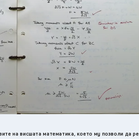
18
°C
Перник
,
22
°C
Плевен
,
21
°C
Пловдив
,
21
°C
Разград
,
22
°C
Русе
,
22
°C
Силистра
,
19
°C
Сливен
,
15
°C
Смолян
,
20
°C
София
,
20
°C
Стара Загора
,
21
°C
Търговище
,
21
°C
Хасково
,
21
°C
Шумен
,
20
°C
Ямбол
,
вите на висшата математика, което му позволи да р