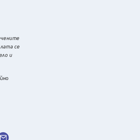
речените
слата се
ело и
айно