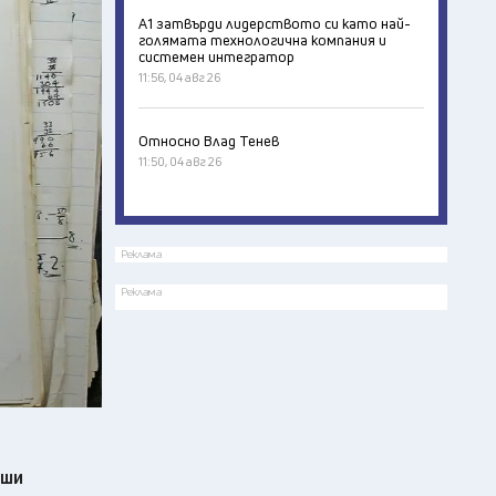
А1 затвърди лидерството си като най-
голямата технологична компания и
системен интегратор
11:56, 04 авг 26
Относно Влад Тенев
11:50, 04 авг 26
Реклама
Реклама
еши