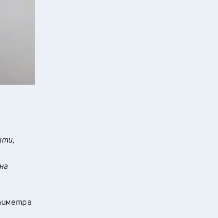
ути,
на
нтиметра