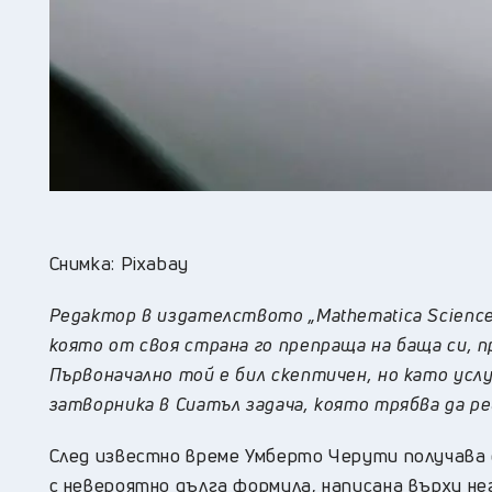
Снимка: Pixabay
Редактор в издателството „Mathematica Scienc
която от своя страна го препраща на баща си,
Първоначално той е бил скептичен, но като услу
затворника в Сиатъл задача, която трябва да р
След известно време Умберто Черути получава 
с невероятно дълга формула, написана върху н