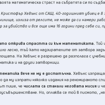
воята математическа страст на събратята си по съдба
а Кристофър Хевънс от САЩ. 40-годишният убиец е в
чилище, излиза от релсите, не може да си намери раб
р за убийство и все още има 16 години пред себе си, 
огато открива страстта си към математиката.
Той 
било лесно, тъй като надзирателите от затвора за
 пощата. На Хевънс е разрешено да разполага с учеб
матика и на други затворници.
тематика вече не му е достатъчна.
Хевънс изпраща
о да му изпрати няколко издания на реномираното сп
кът пише, че
числата са станали неговата мисия
и че
оусъвършенстване. Но, оплаква се той в писмото, „ня