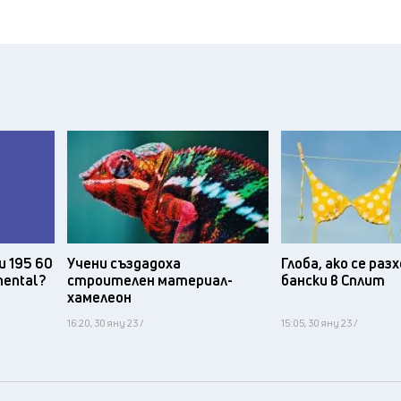
и 195 60
Учени създадоха
Глоба, ако се ра
nental?
строителен материал-
бански в Сплит
хамелеон
16:20, 30 яну 23 /
15:05, 30 яну 23 /