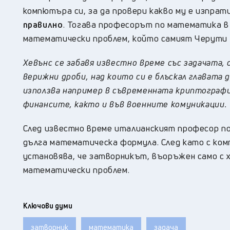
компютъра си, за да провери какво му е изпра
правилно
.
Тогава професорът по математика в Т
математически проблем, който самият Черути с
Хевънс се забавя известно време със задачата,
верижни дроби, над които си е блъскал главата
използва например в съвременната криптографи
финансите, както и във военните комуникации.
След известно време италианският професор по
дълга математическа формула. След като с ком
установява, че затворникът, въоръжен само с х
математически проблем.
Ключови думи
затворник
математика
задача