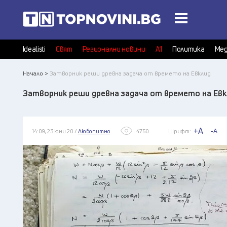
Idealisti
Свят
Регионални новини
А1
Политика
Мед
Начало >
Затворник реши древна задача от времето на Евклид
Затворник реши древна задача от времето на Евк
+A
-A
14:09, 23 юни 20 /
Любопитно
4750
Шрифт: