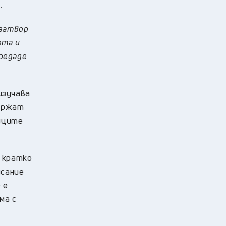
.
 затвор
ота и
предаде
изучава
държат
ниците
 кратко
исание
 е
ма с