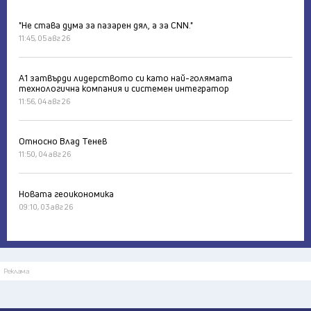
"Не става дума за пазарен дял, а за CNN."
11:45, 05 авг 26
А1 затвърди лидерството си като най-голямата
технологична компания и системен интегратор
11:56, 04 авг 26
Относно Влад Тенев
11:50, 04 авг 26
Новата геоикономика
09:10, 03 авг 26
Реклама