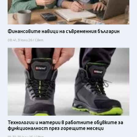
Финансовите навици на съвременния българин
08:41, 31 юли 26 / Свят
Технологии и материи в работните обувките за
функционалност през горещите месеци
18:30, 29 юли 26 / Свят