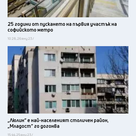
25 години от пускането на първия участък на
софийското метро
10:28, 26 яну 23 /
„Люлин“ е най-населеният столичен район,
„Младост“ го догонва
15:44, 25 яну 23 /