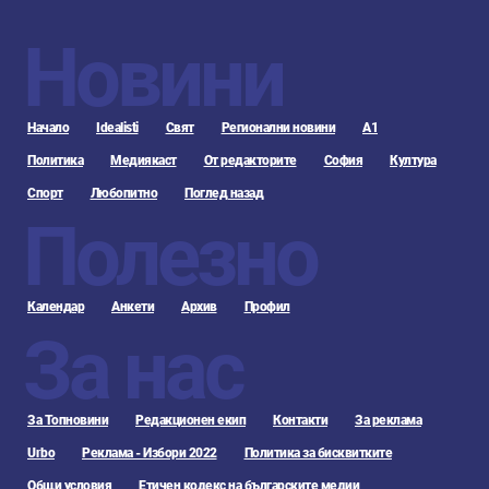
Новини
Начало
Idealisti
Свят
Регионални новини
А1
Политика
Медиякаст
От редакторите
София
Култура
Спорт
Любопитно
Поглед назад
Полезно
Календар
Анкети
Архив
Профил
За нас
За Топновини
Редакционен екип
Контакти
За реклама
Urbo
Реклама - Избори 2022
Политика за бисквитките
Общи условия
Етичен кодекс на българските медии