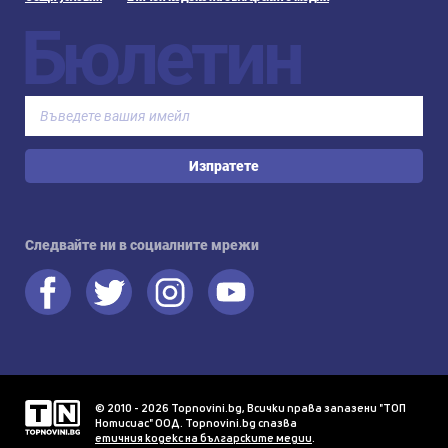
Бюлетин
Изпратете
Следвайте ни в социалните мрежи
© 2010 - 2026 Topnovini.bg, Всички права запазени "ТОП
Нотисиас" ООД. Topnovini.bg спазва
етичния кодекс на българските медии
.