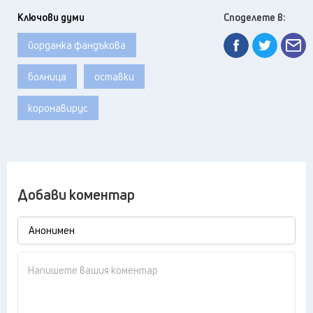
Ключови думи
Споделете в:
йорданка фандъкова
болница
оставки
коронавирус
Добави коментар