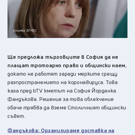
снимка: БГНЕС
Ще предложа търговците в София да не
плащат тротоарно право и общински наем
,
докато не работят заради мерките срещу
разпространението на коронавируса. Това
каза пред bTV кметът на София Йорданка
Фандъкова. Решение за това облекчение
обаче трябва да вземе Столичният общински
съвет.
Фандъкова: Организираме доставка на