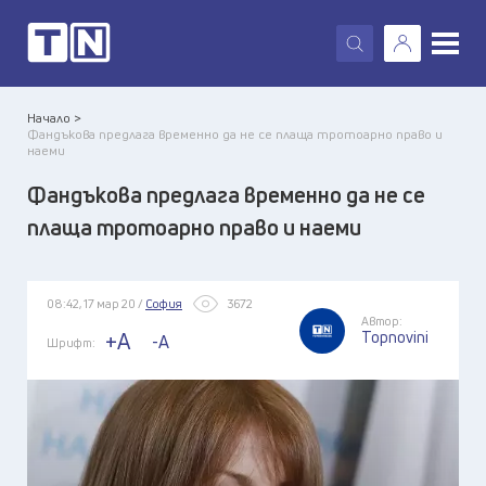
X
Начало >
Фандъкова предлага временно да не се плаща тротоарно право и
наеми
Фандъкова предлага временно да не се
плаща тротоарно право и наеми
08:42, 17 мар 20 /
София
3672
Автор:
Topnovini
+A
-A
Шрифт: