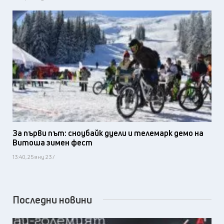
За първи път: сноубайк дуели и телемарк демо на
Витоша зимен фест
13:40, 25 яну 23 /
Последни новини