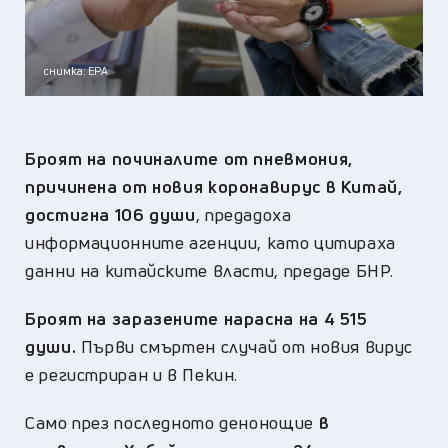
снимка: ЕРА
Броят на починалите от пневмония,
причинена от новия коронавирус в Китай,
достигна 106 души
, предадоха
информационните агенции, като цитираха
данни на китайските власти, предаде БНР.
Броят на заразените нарасна на 4 515
души.
Първи смъртен случай от новия вирус
е регистриран и в Пекин.
Само през последното денонощие
в