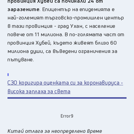
провинция Хубей са починали 24 от
заразените
. Епицентър на епидемията е
най-големият търговско-промишлен център
в тази провинция - град Ухан, с население
повече от 11 милиона. В по-голямата част от
провинция Хубей, където живеят близо 60
милиона души, са въведени ограничения за
пътуване.
СЗО коригира оценката си за коронавируса -
висока заплаха за света
Error9
Китай отлага за неопределено време