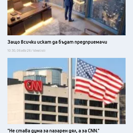
Защо всички искат да бъдат предприемачи
10:30, 06 авг 26 / Idealisti
"Не става дума за пазарен дял, а за CNN."