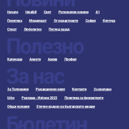
Начало
Idealisti
Свят
Регионални новини
А1
Политика
Медиякаст
От редакторите
София
Култура
Спорт
Любопитно
Поглед назад
Полезно
Календар
Анкети
Архив
Профил
За нас
За Топновини
Редакционен екип
Контакти
За реклама
Urbo
Реклама - Избори 2022
Политика за бисквитките
Общи условия
Етичен кодекс на българските медии
Бюлетин