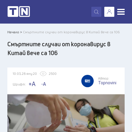
X
Начало >
Смъртните случаи от коронавирус в Китай вече са 106
Смъртните случаи от коронавирус в
Китай вече са 106
10:03, 28 яну 20
2500
Автор:
Topnovini
+A
-A
Шрифт: