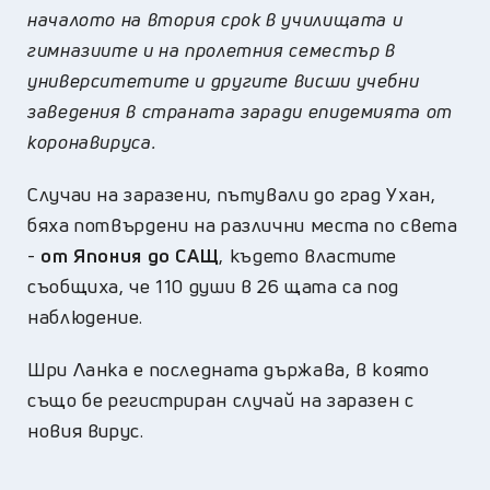
началото на втория срок в училищата и
гимназиите и на пролетния семестър в
университетите и другите висши учебни
заведения в страната заради епидемията от
коронавируса.
Случаи на заразени, пътували до град Ухан,
бяха потвърдени на различни места по света
-
от Япония до САЩ
, където властите
съобщиха, че 110 души в 26 щата са под
наблюдение.
Шри Ланка е последната държава, в която
също бе регистриран случай на заразен с
новия вирус.