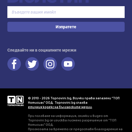
Изпратете
Следвайте ни в социалните мрежи
© 2010 - 2026 Topnovini.bg, Всички права запазени "ТОП
Нотисиас" ООД. Topnovini.bg спазва
етичния кодекс на българските медии
.
При ползване на информация, снимки и видео от
Topnovini.bg се изисква писмено разрешение от "ТОП
Нотисиас" ООД.
Прогнозата за времето се предоставя благодарение на