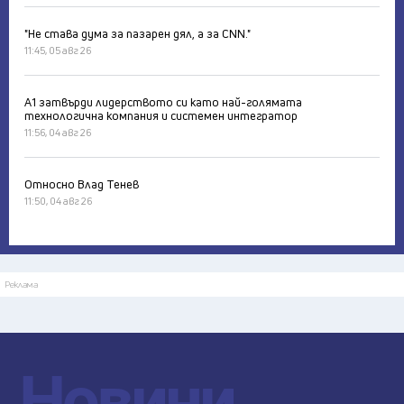
"Не става дума за пазарен дял, а за CNN."
11:45, 05 авг 26
А1 затвърди лидерството си като най-голямата
технологична компания и системен интегратор
11:56, 04 авг 26
Относно Влад Тенев
11:50, 04 авг 26
Реклама
Новини