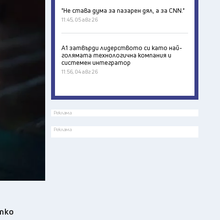
"Не става дума за пазарен дял, а за CNN."
11:45, 05 авг 26
А1 затвърди лидерството си като най-
голямата технологична компания и
системен интегратор
11:56, 04 авг 26
Реклама
Реклама
итко