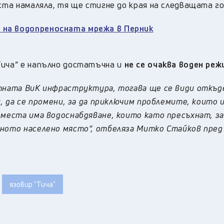
ста намаляла, тя ще стигне до края на следващата го
 на водопреносната мрежа в Перник
Тича“ е напълно достатъчна и
не се очаква воден реж
стната ВиК инфраструктура, тогава ще се види откъд
и, да се промени, за да приключим проблемите, които 
 места има водоснабдяване, които като пресъхнат, з
тното населено място“, отбеляза Митко Стайков пред
язовир "Тича"