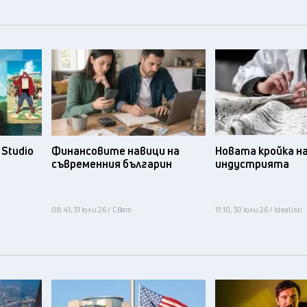
Studio
Финансовите навици на
Новата кройка н
съвременния българин
индустрията
08:41, 31 юли 26 / Свят
11:10, 30 юли 26 / Idealisti