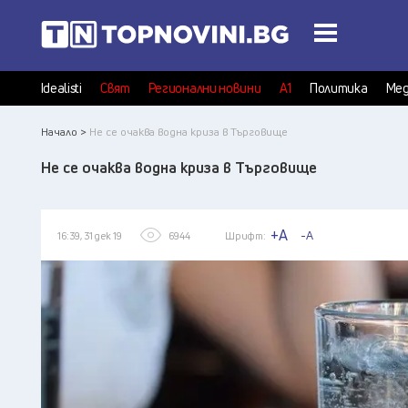
Idealisti
Свят
Регионални новини
А1
Политика
Мед
Начало >
Не се очаква водна криза в Търговище
Не се очаква водна криза в Търговище
+A
-A
16:39, 31 дек 19
6944
Шрифт: