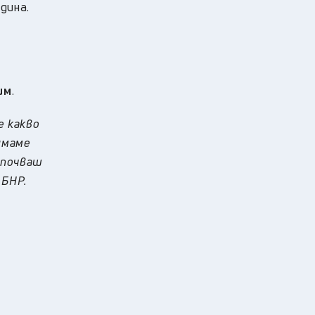
дина.
им
.
е какво
имаме
апочваш
 БНР.