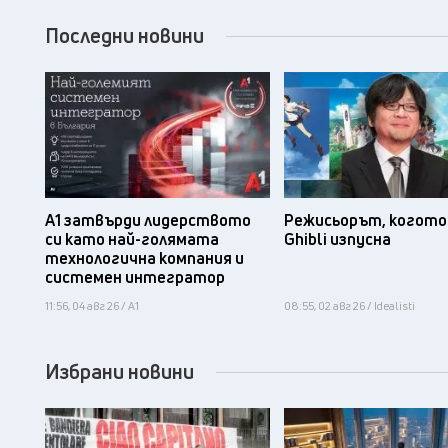
Последни новини
А1 затвърди лидерството
Режисьорът, когото 
си като най-голямата
Ghibli изпусна
технологична компания и
системен интегратор
11:56, 04 авг 26 / А1
08:55, 02 авг 26 / Idealisti
Избрани новини