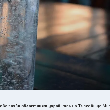
19
°C
Перник
,
22
°C
Плевен
,
22
°C
Пловдив
,
21
°C
Разград
,
23
°C
Русе
,
22
°C
Силистра
,
21
°C
Сливен
,
16
°C
Смолян
,
21
°C
София
,
20
°C
Стара Загора
,
21
°C
Търговище
,
21
°C
Хасково
,
21
°C
Шумен
,
22
°C
Ямбол
,
, това заяви областният управител на Търговище М