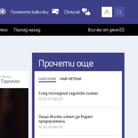
Големите кавички
Сблъсък
X
т
тно
Поглед назад
Всичко от деня (0)
Прочети още
Автор:
НАЙ-НОВИ
НАЙ-ЧЕТЕНИ
Topnovini
След последния съдийски сигнал
15:00, 07 авг 26
Защо всички искат да бъдат
предприемачи
10:30, 06 авг 26