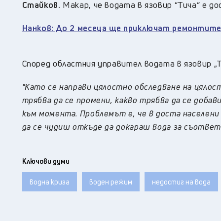
Стайков.
Макар, че водата в язовир “Тича” е до
Нанков: До 2 месеца ще приключат ремонтите
Според областния управител водата в язовир „
"Като се направи цялостно обследване на цяло
трябва да се промени, какво трябва да се добав
към момента. Проблемът е, че в доста населени
да се чудиш откъде да докараш вода за съотве
Ключови думи
водна криза
воден режим
недостиг на вода