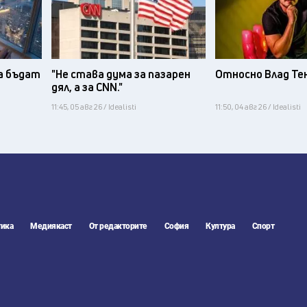
а бъдат
"Не става дума за пазарен
Относно Влад Те
дял, а за CNN."
11:45, 05 авг 26 / Idealisti
11:50, 04 авг 26 / Idealisti
ика
Медиякаст
От редакторите
София
Култура
Спорт