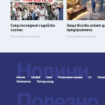
След последния съдийски
Защо всички искат д
сигнал
предприемачи
15:00, 07 авг 26 / Idealisti
10:30, 06 авг 26 / Idealisti
Новини
Начало
Idealisti
Свят
Регионални новини
А1
Полит
Любопитно
Поглед назад
Полезно