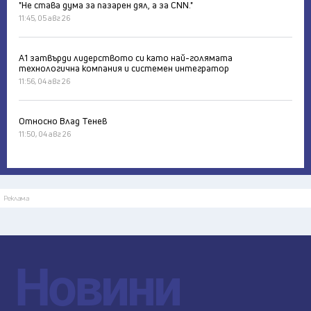
"Не става дума за пазарен дял, а за CNN."
11:45, 05 авг 26
А1 затвърди лидерството си като най-голямата
технологична компания и системен интегратор
11:56, 04 авг 26
Относно Влад Тенев
11:50, 04 авг 26
Реклама
Новини