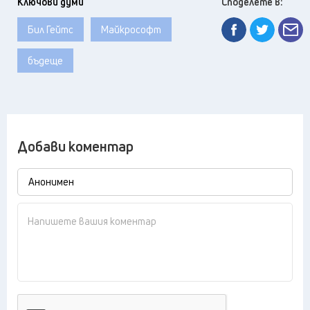
Ключови думи
Споделете в:
Бил Гейтс
Майкрософт
бъдеще
Добави коментар