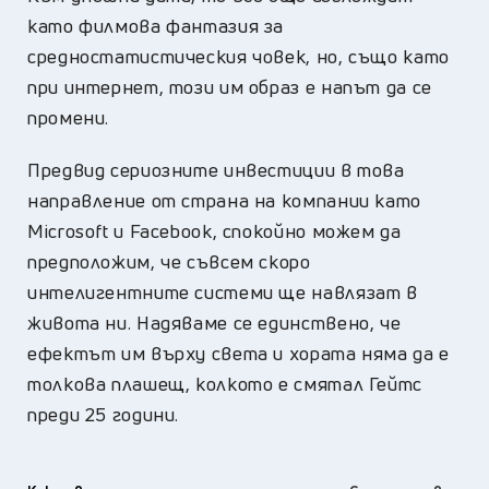
като филмова фантазия за
средностатистическия човек, но, също като
при интернет, този им образ е напът да се
промени.
Предвид сериозните инвестиции в това
направление от страна на компании като
Microsoft и Facebook, спокойно можем да
предположим, че съвсем скоро
интелигентните системи ще навлязат в
живота ни. Надяваме се единствено, че
ефектът им върху света и хората няма да е
толкова плашещ, колкото е смятал Гейтс
преди 25 години.