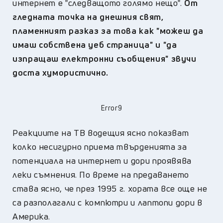
интернет е "следващото голямо нещо".
От
гледната точка на днешния свят,
пламенният разказ за това как "можеш да
имаш собствена уеб страница" и "да
изпращаш електронни съобщения" звучи
доста хумористично.
Error9
Реакциите на ТВ водещия ясно показват
колко несигурно приема твърденията за
потенциала на интернет и дори проявява
леки съмнения. По време на предаването
става ясно, че през 1995 г. хората все още не
са разполагали с компютри и лаптопи дори в
Америка.