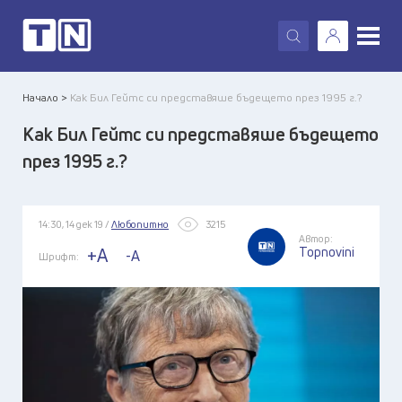
X
Начало >
Как Бил Гейтс си представяше бъдещето през 1995 г.?
Как Бил Гейтс си представяше бъдещето
през 1995 г.?
14:30, 14 дек 19 /
Любопитно
3215
Автор:
Topnovini
+A
-A
Шрифт: