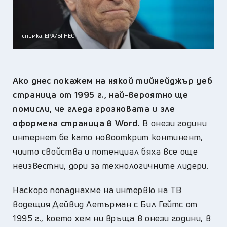
снимка: ЕРА/БГНЕС
Ако днес покажем на някой тийнейджър уеб
страница от 1995 г., най-вероятно ще
помисли, че гледа грозновата и зле
оформена страница в Word.
В онези години
интернет бе като новооткрит континент,
чиито свойства и потенциал бяха все още
неизвестни, дори за технологичните лидери.
Наскоро попаднахме на интервю на ТВ
водещия Дейвид Летърман с Бил Гейтс от
1995 г., което хем ни връща в онези години, в