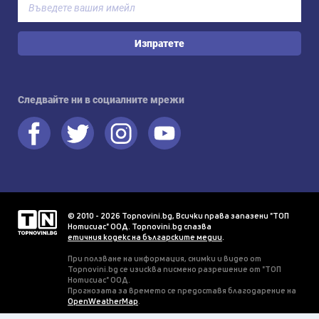
Изпратете
Следвайте ни в социалните мрежи
© 2010 - 2026 Topnovini.bg, Всички права запазени "ТОП
Нотисиас" ООД. Topnovini.bg спазва
етичния кодекс на българските медии
.
При ползване на информация, снимки и видео от
Topnovini.bg се изисква писмено разрешение от "ТОП
Нотисиас" ООД.
Прогнозата за времето се предоставя благодарение на
OpenWeatherMap
.