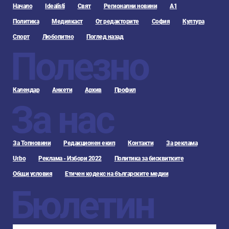
Начало
Idealisti
Свят
Регионални новини
А1
Политика
Медиякаст
От редакторите
София
Култура
Спорт
Любопитно
Поглед назад
Полезно
Календар
Анкети
Архив
Профил
За нас
За Топновини
Редакционен екип
Контакти
За реклама
Urbo
Реклама - Избори 2022
Политика за бисквитките
Общи условия
Етичен кодекс на българските медии
Бюлетин