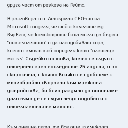
друга част от разказа на Гейтс.
В разговора си с Летърман СЕО-то на
Microsoft споделя, че той и колегите му
вярват, че компютрите биха могли да бъдат
"интелигентни" и да наподобяват хора,
което самият той определя като "плашеща
мисъл".
Съдейки по това, което се случи с
интернет през последните 25 години, и по
скоростта, с която всички се сдобихме с
многобройни свързани към мрежата
устройства, би било разумно да попитаме
дали няма де се случи нещо подобно и с
интелигентните машини.
Към днешна дата, те все още изглеждат