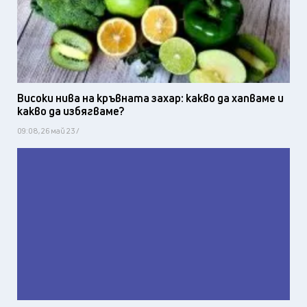
Високи нива на кръвната захар: какво да хапваме и
какво да избягваме?
09:08, 26 май 23 /