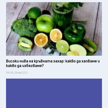
Високи нива на кръвната захар: какво да хапваме и
какво да избягваме?
09:08, 26 май 23 /