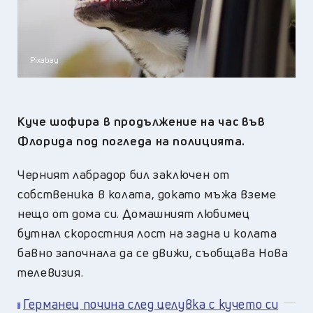
Pixabay
Куче шофира в продължение на час във
Флорида под погледа на полицията.
Черният лабрадор бил заключен от
собственика в колата, докато мъжа вземе
нещо от дома си. Домашният любимец
бутнал скоростния лост на задна и колата
бавно започнала да се движи, съобщава Нова
телевизия.
Германец почина след целувка с кучето си