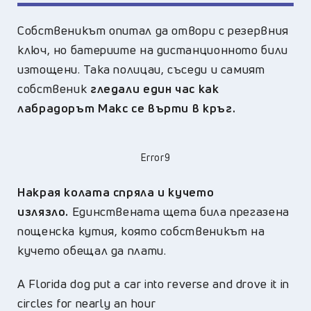
Собственикът опитал да отвори с резервния
ключ, но батериите на дистанционното били
изтощени. Така полицаи, съседи и самият
собственик
гледали един час как
лабрадорът Макс се върти в кръг.
Error9
Накрая колата спряла и кучето
излязло.
Единствената щета била прегазена
пощенска кутия, която собственикът на
кучето обещал да плати.
A Florida dog put a car into reverse and drove it in
circles for nearly an hour