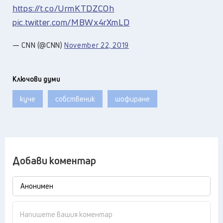
https://t.co/UrmKTDZCOh
pic.twitter.com/MBWx4rXmLD
— CNN (@CNN)
November 22, 2019
Ключови думи
куче
собственик
шофиране
Добави коментар