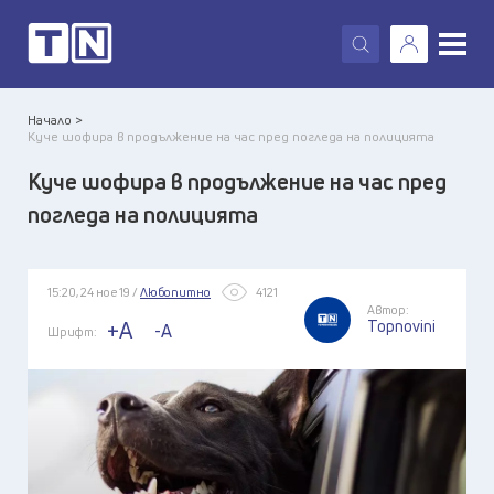
X
Начало >
Куче шофира в продължение на час пред погледа на полицията
Куче шофира в продължение на час пред
погледа на полицията
15:20, 24 ное 19 /
Любопитно
4121
Автор:
Topnovini
+A
-A
Шрифт: