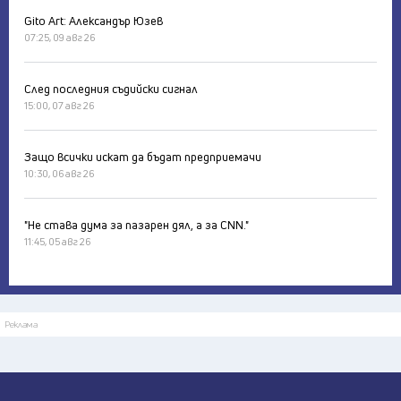
Gito Art: Александър Юзев
07:25, 09 авг 26
След последния съдийски сигнал
15:00, 07 авг 26
Защо всички искат да бъдат предприемачи
10:30, 06 авг 26
"Не става дума за пазарен дял, а за CNN."
11:45, 05 авг 26
Реклама