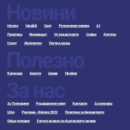
Новини
Начало
Idealisti
Свят
Регионални новини
А1
Политика
Медиякаст
От редакторите
София
Култура
Спорт
Любопитно
Поглед назад
Полезно
Календар
Анкети
Архив
Профил
За нас
За Топновини
Редакционен екип
Контакти
За реклама
Urbo
Реклама - Избори 2022
Политика за бисквитките
Общи условия
Етичен кодекс на българските медии