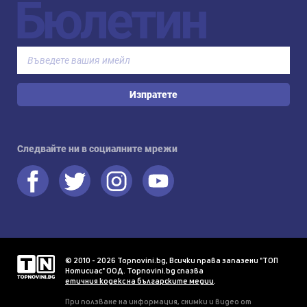
Бюлетин
Изпратете
Следвайте ни в социалните мрежи
© 2010 - 2026 Topnovini.bg, Всички права запазени "ТОП
Нотисиас" ООД. Topnovini.bg спазва
етичния кодекс на българските медии
.
При ползване на информация, снимки и видео от