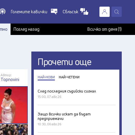
Големите кавички
Сблъсък
X
т
тно
Поглед назад
Всичко от деня (1)
Прочети още
Автор:
НАЙ-НОВИ
НАЙ-ЧЕТЕНИ
Topnovini
След последния съдийски сигнал
15:00, 07 авг 26
Защо всички искат да бъдат
предприемачи
10:30, 06 авг 26