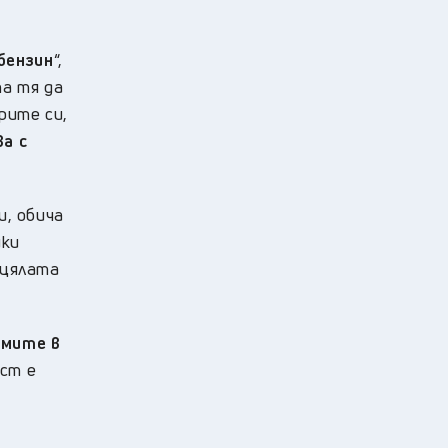
бензин
“,
та тя да
рите си,
ва с
и, обича
йки
 цялата
лмите в
ост е