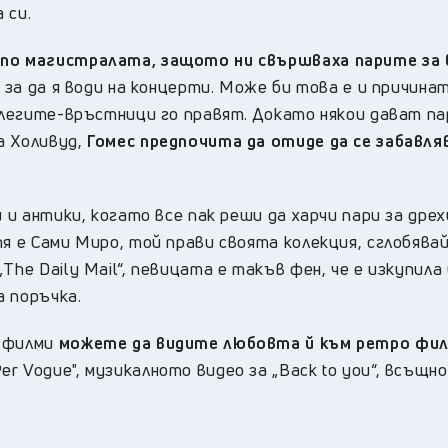
 си.
 по магистралата, защото ни свършваха парите за 
, за да я води на концерти. Може би това е и причина
колегите-връстници го правят. Докато някои дават па
а Холивуд,
Гомес предпочита да отиде да се забавля
 и антики, когато все пак реши да харчи пари за дрех
тя е Сами Миро, той прави своята колекция, сглобява
The Daily Mail“, певицата е такъв фен, че е изкупила
а поръчка.
 филми
можете да видите любовта й към ретро фи
"Per Vogue", музикалното видео за „Back to you“, всъщн