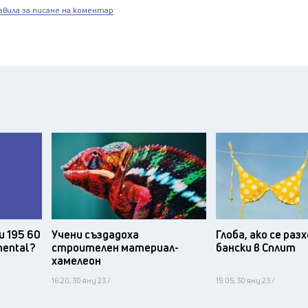
авила за писане на коментар
и 195 60
Учени създадоха
Глоба, ако се ра
nental?
строителен материал-
бански в Сплит
хамелеон
16:20, 30 яну 23 /
15:05, 30 яну 23 /