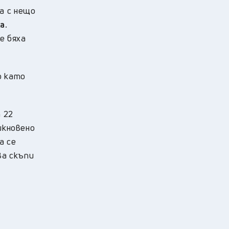
а с нещо
а.
е бяха
о като
 22
икновено
а се
ва скъпи