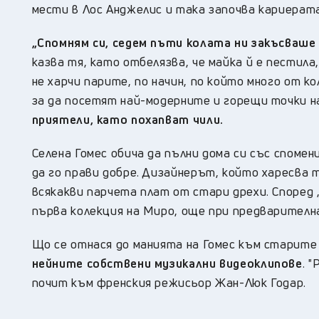
мести в Лос Анджелис и така започва кариерата
„Спомням си, седем пъти колата ни закъсваше
казва тя, като отбелязва, че майка й е пестила
не харчи парите, по начин, по който много от 
за да посетят най-модерните и горещи точки н
приятели, като похапват чили.
Селена Гомес обича да пълни дома си със спомени
да го прави добре. Дизайнерът, който харесва 
всякакви парчета плат от стари дрехи. Според „
първа колекция на Миро, още при предварителн
Що се отнася до манията на Гомес към старите
нейните собствени музикални видеоклипове
. 
почит към френския режисьор Жан-Люк Годар.