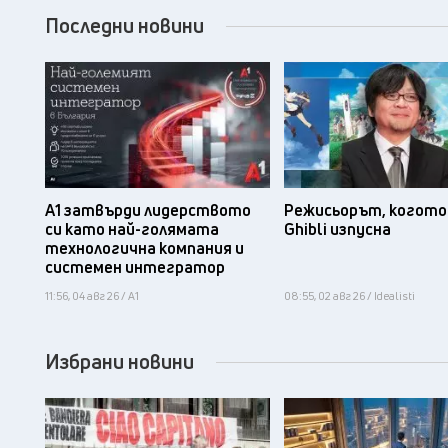
Последни новини
А1 затвърди лидерството
Режисьорът, когото 
си като най-голямата
Ghibli изпусна
технологична компания и
системен интегратор
11:56, 04 авг 26 / А1
08:55, 02 авг 26 / Idealisti
Избрани новини