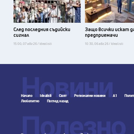
След последния съдийски
Защо всички искат д
сигнал
предприемачи
15:00, 07 авг 26 / Idealisti
10:30, 06 авг 26 / Idealisti
Новини
Начало
Idealisti
Свят
Регионални новини
А1
Полит
Любопитно
Поглед назад
Полезно