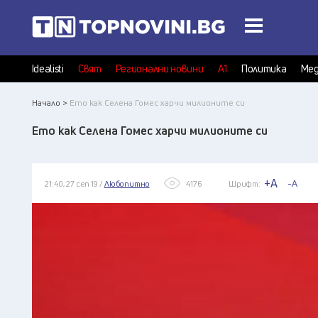
Idealisti
Свят
Регионални новини
А1
Политика
Мед
Начало >
Ето как Селена Гомес харчи милионите си
Ето как Селена Гомес харчи милионите си
+A
-A
21:40, 27 сеп 19 /
Любопитно
4176
Шрифт: