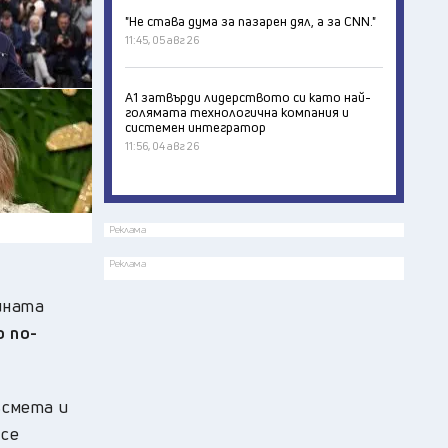
"Не става дума за пазарен дял, а за CNN."
11:45, 05 авг 26
А1 затвърди лидерството си като най-
голямата технологична компания и
системен интегратор
11:56, 04 авг 26
Реклама
Реклама
йната
о по-
ъсмета и
 се