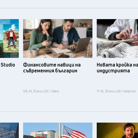
Studio
Финансовите навици на
Новата кройка н
съвременния българин
индустрията
08:41, 31 юли 26 / Свят
11:10, 30 юли 26 / Idealisti