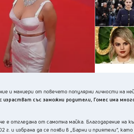
26
°C
Перник
,
28
°C
Плевен
,
27
°C
Пловдив
,
25
°C
Разград
,
26
°C
Русе
,
27
°C
Силистра
,
24
°C
Сливен
,
19
°C
Смолян
,
27
°C
София
,
27
°C
Стара Загора
,
25
°C
Търговище
,
ние и маниери от повечето популярни личности на не
30
°C
Хасково
,
с израстват със заможни родители, Гомес има мног
25
°C
Шумен
,
25
°C
Ямбол
,
, че е отгледана от самотна майка. Благодарение на к
2 г. и избрана да се появи в „Барни и приятели“, като