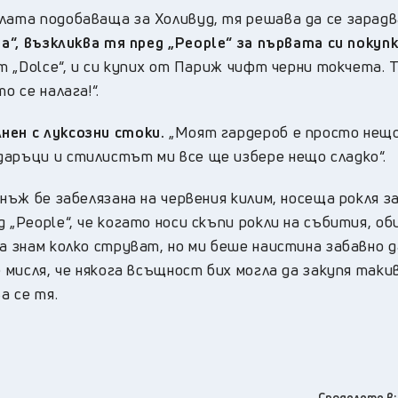
лата подобаваща за Холивуд, тя решава да се зарадв
a“, възкликва тя пред „People“ за първата си покупк
от „Dolce“, и си купих от Париж чифт черни токчета. Т
о се налага!“.
нен с луксозни стоки.
„Моят гардероб е просто нещ
даръци и стилистът ми все ще избере нещо сладко“.
днъж бе забелязана на червения килим, носеща рокля за
 „People“, че когато носи скъпи рокли на събития, об
а знам колко струват, но ми беше наистина забавно д
е мисля, че някога всъщност бих могла да закупя таки
а се тя.
Споделете в: