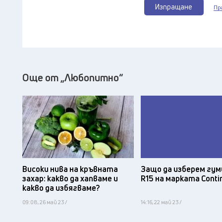
Изпращане
Пр
Още от „Любопитно“
Защо да изберем гум
Високи нива на кръвната
R15 на марката Conti
захар: какво да хапваме и
какво да избягваме?
09:08, 26 май 23 /
14:16, 22 май 23 /