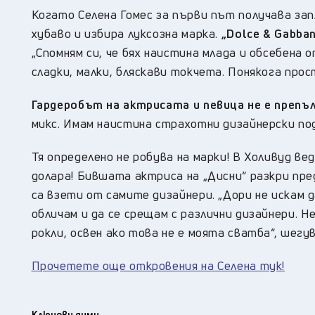
Когато Селена Гомес за първи път получава зап
хубаво и избира луксозна марка.
„Dolce & Gabban
„Спомням си, че бях наистина млада и обсебена 
сладки, малки, бляскави токчета. Понякога прост
Гардеробът на актрисата и певица не е препъл
микс. Имам наистина страхотни дизайнерски по
Тя определено не робува на марки! В Холивуд ве
долара! Бившата актриса на „Дисни“ разкри пред
са взети от самите дизайнери. „Дори не искам д
обличам и да се срещам с различни дизайнери. Н
рокли, освен ако това не е моята сватба“, шегув
Прочетете още откровения на Селена тук!
Ключови думи