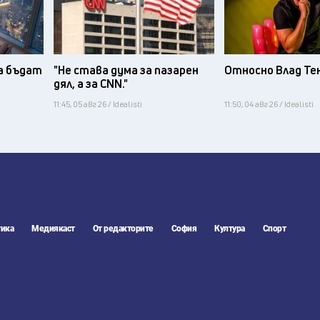
а бъдат
"Не става дума за пазарен
Относно Влад Те
дял, а за CNN."
11:45, 05 авг 26 / Idealisti
11:50, 04 авг 26 / Idealisti
ика
Медиякаст
От редакторите
София
Култура
Спорт