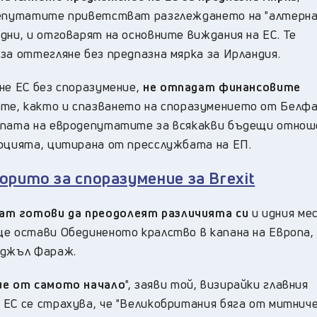
одепутатите приветстват разглеждането на "алтерн
дни, и отговарят на основните виждания на ЕС. Те
за оттегляне без предпазна мярка за Ирландия.
не ЕС без споразумение,
не отпадат финансовите
те, както и спазването на споразумението от Белфа
репата на евродепутатите за всякакви бъдещи отнош
люцията, цитирана от пресслужбата на ЕП.
рито за споразумение за Brexit
ат готови да преодолеят различията си
и идния ме
е остави Обединеното кралство в капана на Европа, 
йджъл Фараж.
ние от самото начало
", заяви той, визирайки главния
 ЕС се страхува, че "Великобритания бяга от митнич