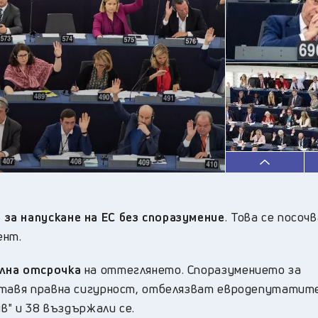
23
°C
Плевен
,
23
°C
Пловдив
,
22
°C
Разград
,
24
°C
Русе
,
23
°C
Силистра
,
21
°C
Сливен
,
16
°C
Смолян
,
22
°C
София
,
22
°C
Стара Загора
,
22
°C
Търговище
,
25
°C
Хасково
,
за напускане на ЕС без споразумение
. Това се посочв
22
°C
Шумен
,
ент.
22
°C
Ямбол
,
лна отсрочка
на оттеглянето. Споразумението за
ставя правна сигурност, отбелязват евродепутатит
ив" и 38 въздържали се.