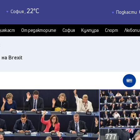
22
°C
София
,
Подкасти
22
°C
Благоевград
,
Политкаст
20
°C
КултурКас
Бургас
,
иякаст
От редакторите
София
Култура
Спорт
Любопи
26
°C
Медиякаст
Варна
,
21
°C
t
Велико Търново
,
23
°C
Видин
,
на Brexit
23
°C
Враца
,
21
°C
Габрово
,
21
°C
Добрич
,
22
°C
Кърджали
,
21
°C
Кюстендил
,
21
°C
Ловеч
,
24
°C
Монтана
,
22
°C
Пазарджик
,
21
°C
Перник
,