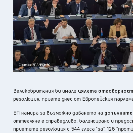
Снимка: ЕПА/БГНЕС
Великобритания би имала
цялата отговорност 
резолюция, приета днес от Европейския парлам
ЕП намира за възможно даването на
допълните
оттегляне е справедливо, балансирано и предо
приетата резолюция с 544 гласа "за", 126 "прот