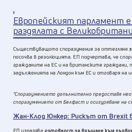
Европейският парламент е 
раздялата с Великобритан
Съществуващото споразумение за оттегляне
посочва в резолюцията. ЕП подчертава, че сп
гражданите на ЕС и на британските граждани,
задълженията на Лондон към ЕС и отговаря на и
"Споразумението допълнително предоставя необ
споразумението от Белфаст и осигуряване на 
Жан-Клод Юнкер: Рискът от Brexit 
ЕП изразява
готовност за връщане към първон