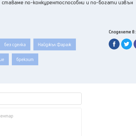
ие ставаме по-конкурентоспособни и по-богати извън
Споделете в:
без сделка
Найджъл Фараж
ие
брекзит