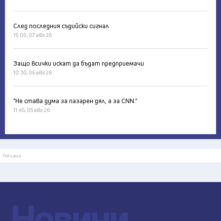
След последния съдийски сигнал
15:00, 07 авг 26
Защо всички искат да бъдат предприемачи
10:30, 06 авг 26
"Не става дума за пазарен дял, а за CNN."
11:45, 05 авг 26
Реклама
Новини