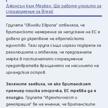
Джонсън към Меркел: Ще работя упорито за
споразумение за Brexit
Групата "Обнови Европа" отбеляза, че
британското намерение за напускане на ЕС е
довело до укрепване на европейското
единство. Тази група също изрази подкрепа за
резолюцията и отбеляза, че предпазната
мярка в постигнатото споразумение
предотвратява връщането на насилието на
ирландския остров.
Зелените заявиха, че ако британският
премиер поиска отсрочка, ЕС трябва да я
осигури.
Групата "Идентичност и
демокрация" бе на мнение, че британските