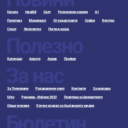
Начало
Idealisti
Свят
Регионални новини
А1
Политика
Медиякаст
От редакторите
София
Култура
Спорт
Любопитно
Поглед назад
Полезно
Календар
Анкети
Архив
Профил
За нас
За Топновини
Редакционен екип
Контакти
За реклама
Urbo
Реклама - Избори 2022
Политика за бисквитките
Общи условия
Етичен кодекс на българските медии
Бюлетин