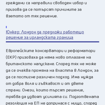
граждани са направили свободен избор и
призова да се потърсят причините за
взетото от тях решение.
Юнкер: Лондон да предложи работещо
решение за ирландската граница
Европейските консерватори и реформатори
(ЕКР) призоваха да няма ново отлагане на
британското напускане. Според тях не може
да се очаква промяна на властта в Лондон, за
да се постигне различен подход. Има нужда
от добра воля и гъвкавост и от двете
страни. Онези, които търсят решение,
трябва да удвоят усилията си. Подготвената
резолюция на ЕП не допринася с нищо, според