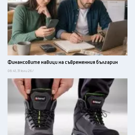
Финансовите навици на съвременния българин
08:41, 31 юли 26 /