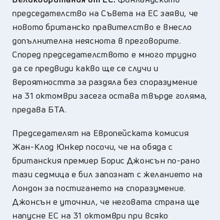
председателство на Съвета на ЕС заяви, че
новото британско правителство е внесло
допълнителна неяснота в преговорите.
Според председателството е много трудно
да се предвиди какво ще се случи и
вероятността за раздяла без споразумение
на 31 октомври засега остава твърде голяма,
предава БТА.
Председателят на Европейската комисия
Жан-Клод Юнкер посочи, че на обяда с
британския премиер Борис Джонсън по-рано
тази седмица е бил запознат с желанието на
Лондон за постигането на споразумение.
Джонсън е уточнил, че неговата страна ще
напусне ЕС на 31 октомври при всяко