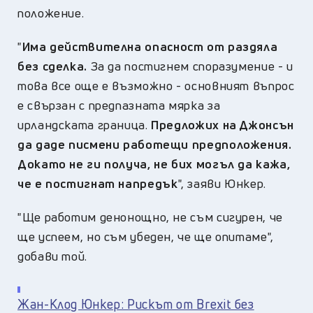
положение.
"
Има действителна опасност от раздяла
без сделка.
За да постигнем споразумение - и
това все още е възможно - основният въпрос
е свързан с предпазната мярка за
ирландската граница.
Предложих на Джонсън
да даде писмени работещи предположения.
Докато не ги получа, не бих могъл да кажа,
че е постигнат напредък
", заяви Юнкер.
"Ще работим денонощно, не съм сигурен, че
ще успеем, но съм убеден, че ще опитаме",
добави той.
Жан-Клод Юнкер: Рискът от Brexit без