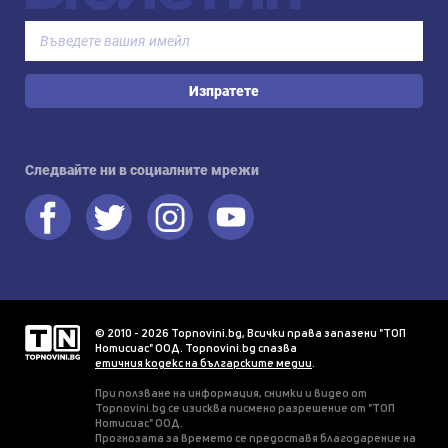
Изпратете
Следвайте ни в социалните мрежи
© 2010 - 2026 Topnovini.bg, Всички права запазени "ТОП
Нотисиас" ООД. Topnovini.bg спазва
етичния кодекс на българските медии
.
При ползване на информация, снимки и видео от
Topnovini.bg се изисква писмено разрешение от "ТОП
Нотисиас" ООД.
Прогнозата за времето се предоставя благодарение на