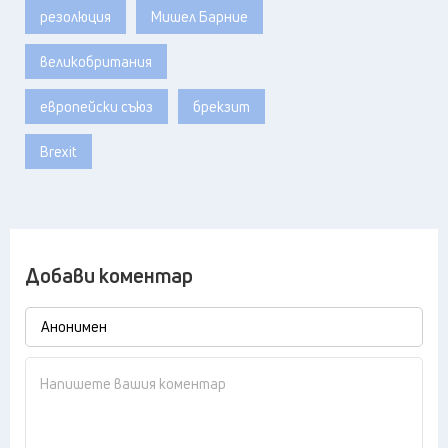
резолюция
Мишел Барние
великобритания
европейски съюз
брекзит
Brexit
Добави коментар