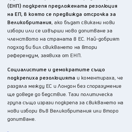
(ЕНП) подкрепя предложената резолюция
на ЕП, в която се предвижда отсрочка за
Великобритания
, ако бъдат свикани нови
избори или се извърши ново допитване за
членството на страната в ЕС. Най-добрият
подход би бил свикването на втори
референдум, заявиха от ЕНП.
Социалистите и демократите също
подкрепиха резолюцията
и коментираха, че
раздяла между ЕС и Лондон без споразумение
ще доведе до бедствие. Тази политическа
група също изрази подкрепа за свикването на
нови избори във Великобритания или второ
допитване.