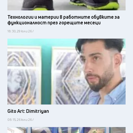
Технологии и материи в работните обувките за
функционалност през горещите месеци
18:30, 29 юли 26 /
Gito Art: Dimitriyan
08:15, 26 юли 26 /