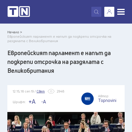
X
Начало >
Европейският парламент е напът да подкрепи отсрочка на
раздялата с Великобритания
Европейският парламент е напът да
подкрепи отсрочка на раздялата с
Великобритания
12:15, 18 сеп 19 /
Свят
2948
Автор:
Topnovini
+A
-A
Шрифт: