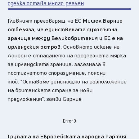
сделка остава много реален
Главният преговарящ на ЕС
Мишел Барние
отбеляза, че единствената сухопътна
граница между Великобритания и ЕС е на
ирландския остров
. Основното искане на
Лондон е отпадането на предпазната мярка
за ирландската граница, залегнала в
постигнатото споразумение, поясни
той. "Оставаме денонощно на разположение
на британската страна за нови
предложения", заяви Барние.
Error9
Групата на Европейската народна партия