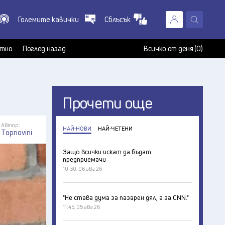
Големите кавички
Сблъсък
X
т
тно
Поглед назад
Всичко от деня (0)
Прочети още
Автор:
НАЙ-НОВИ
НАЙ-ЧЕТЕНИ
Topnovini
Защо всички искат да бъдат
предприемачи
10:30, 06 авг 26
"Не става дума за пазарен дял, а за CNN."
11:45, 05 авг 26