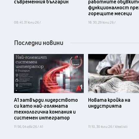
съвременния българин
работните обувките
функционалност пре
горещите месеци
08:41, 31 юли 26 /
18:30, 29 юли 26 /
Последни новини
А1 затвърди лидерството
Новата кройка на
си като най-голямата
индустрията
технологична компания и
системен интегратор
11:56, 04 авг 26 / А1
11:10, 30 юли 26 / Idealisti