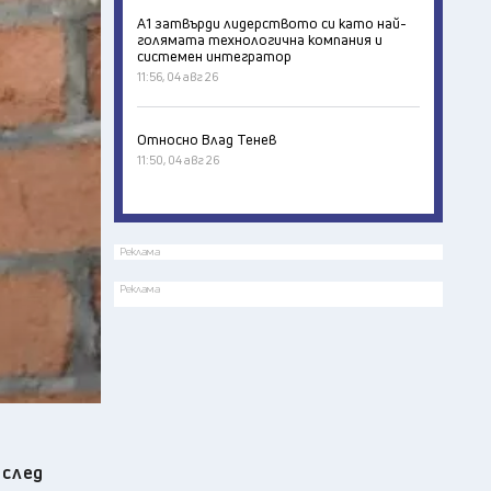
А1 затвърди лидерството си като най-
голямата технологична компания и
системен интегратор
11:56, 04 авг 26
Относно Влад Тенев
11:50, 04 авг 26
Реклама
Реклама
 след