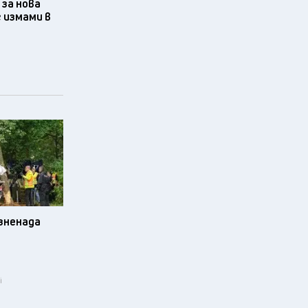
за нова
 измами в
изненада
i