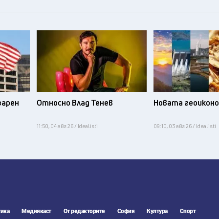
зарен
Относно Влад Тенев
Новата геоикон
11:50, 04 авг 26 / Idealisti
09:10, 03 авг 26 / Idealisti
ика
Медиякаст
От редакторите
София
Култура
Спорт