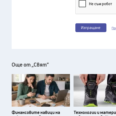
Изпращане
Пр
Още от „Свят“
Финансовите навици на
Технологии и матери