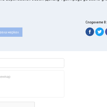
Споделете в:
гела меркел