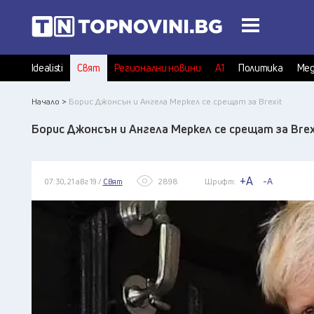
Idealisti
Свят
Регионални новини
А1
Политика
Мед
Начало >
Борис Джонсън и Ангела Меркел се срещат за Brexit
Борис Джонсън и Ангела Меркел се срещат за Brex
+A
-A
07:30, 21 авг 19 /
Свят
2898
Шрифт: