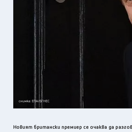
снимка: ЕПА/БГНЕС
Новият британски премиер се очаква да разгов