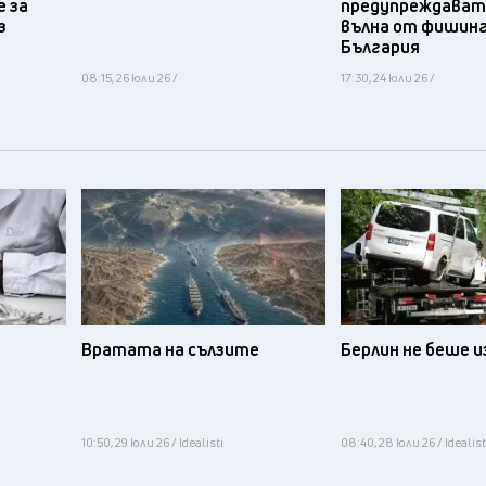
 за
предупреждават 
з
вълна от фишинг
България
08:15, 26 юли 26 /
17:30, 24 юли 26 /
Вратата на сълзите
Берлин не беше 
10:50, 29 юли 26 / Idealisti
08:40, 28 юли 26 / Idealist