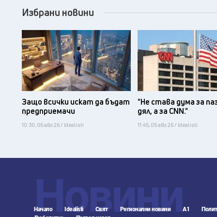
Избрани новини
Защо всички искат да бъдат
"Не става дума за па
предприемачи
дял, а за CNN."
10:30, 06 авг 26 / Idealisti
11:45, 05 авг 26 / Idealisti
Новини
Начало
Idealisti
Свят
Регионални новини
А1
Полит