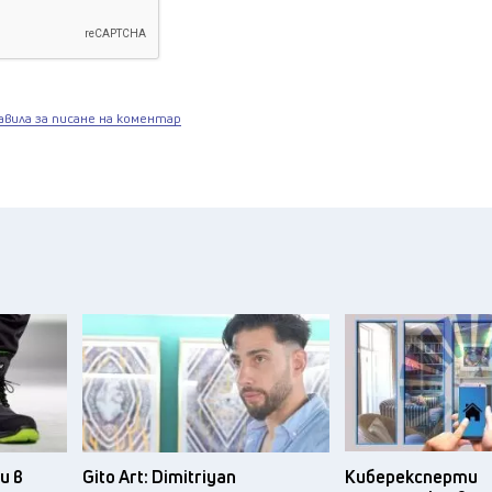
авила за писане на коментар
и в
Gito Art: Dimitriyan
Киберексперти