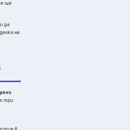
те ще
и да
делка на
а
орено
т три
астие в