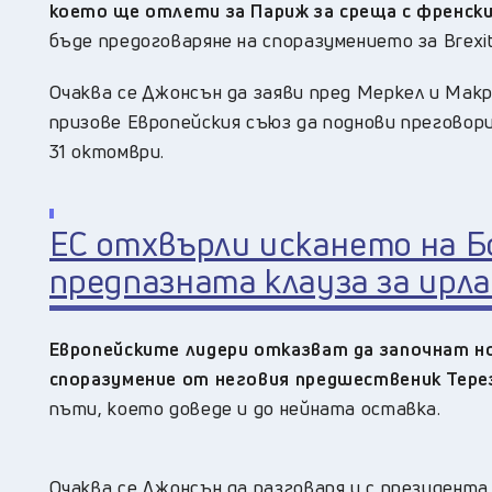
което ще отлети за Париж за среща с френск
бъде предоговаряне на споразумението за Brexit
Очаква се Джонсън да заяви пред Меркел и Макро
призове Европейския съюз да поднови преговори
31 октомври.
ЕС отхвърли искането на Б
предпазната клауза за ирл
Европейските лидери отказват да започнат но
споразумение от неговия предшественик Тере
пъти, което доведе и до нейната оставка.
Очаква се Джонсън да разговаря и с президента