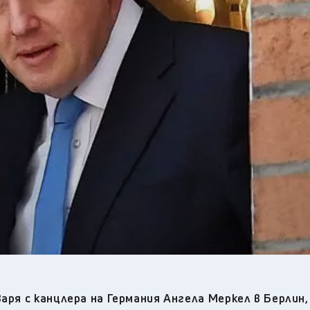
28
°C
Перник
,
31
°C
Плевен
,
33
°C
Пловдив
,
30
°C
Разград
,
31
°C
Русе
,
31
°C
Силистра
,
31
°C
Сливен
,
24
°C
Смолян
,
28
°C
София
,
30
°C
Стара Загора
,
31
°C
Търговище
,
29
°C
Хасково
,
31
°C
Шумен
,
32
°C
Ямбол
,
аря с канцлера на Германия Ангела Меркел в Берлин,