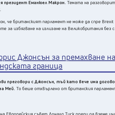
ия президент Еманюел Макрон.
Темата на разговори
.
н, че британският парламент не може да спре Brexit 
те за избягване на излизане на Великобритания без с
орис Джонсън за премахване н
андската граница
ви преговори с Джонсън, тъй като вече има догов
за Мей.
То беше отхвърлено от британския парламен
 на Европейския съвет Доналд Туск преди да вземе уч