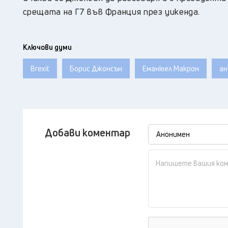
срещата на Г7 във Франция през уикенда.
Ключови думи
Brexit
Борис Джонсън
Еманюел Макрон
ан
Добави коментар