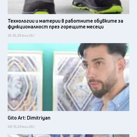
Технологии и материи в работните обувките за
функционалност през горещите месеци
18:30, 29 юли 26 /
Gito Art: Dimitriyan
08:15, 26 юли 26 /