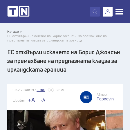
X
Начало >
ЕС отхвърли искането на Борис Джонсън за премахване на
предпазната клауза за ирландската граница
ЕС отхвърли искането на Борис Джонсън
за премахване на предпазната клауза за
ирландската граница
15:52, 20 авг 19 /
Свят
2879
Автор:
Topnovini
+A
-A
Шрифт: