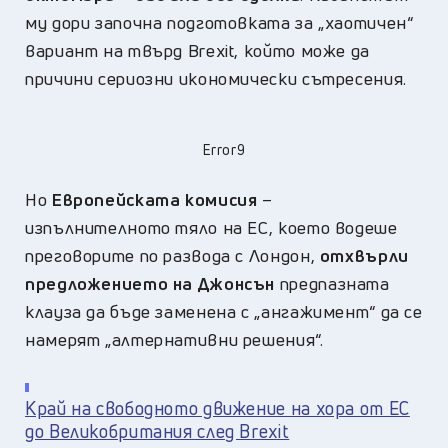
му дори започна подготовката за „хаотичен“
вариант на твърд Brexit, който може да
причини сериозни икономически сътресения.
Error9
Но
Европейската комисия
–
изпълнителното тяло на ЕС, което водеше
преговорите по развода с Лондон,
отхвърли
предложението на Джонсън
предпазната
клауза да бъде заменена с „ангажимент“ да се
намерят „алтернативни решения“.
Край на свободното движение на хора от ЕС
до Великобритания след Brexit