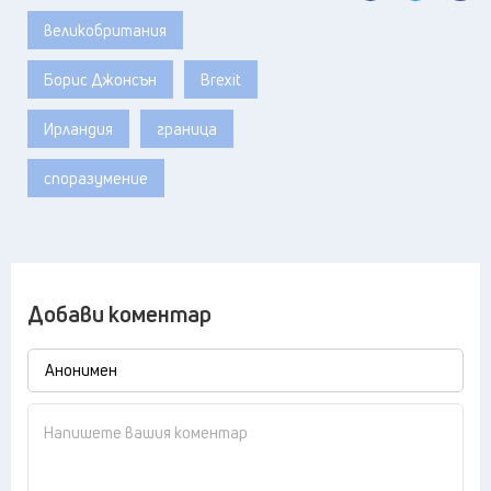
великобритания
Борис Джонсън
Brexit
Ирландия
граница
споразумение
Добави коментар