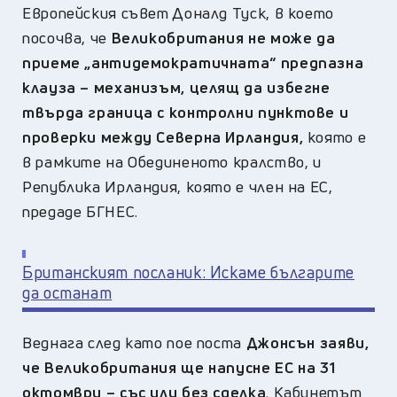
Европейския съвет Доналд Туск, в което
посочва, че
Великобритания не може да
приеме „антидемократичната“ предпазна
клауза – механизъм, целящ да избегне
твърда граница с контролни пунктове и
проверки между Северна Ирландия,
която е
в рамките на Обединеното кралство, и
Република Ирландия, която е член на ЕС,
предаде БГНЕС.
Британският посланик: Искаме българите
да останат
Веднага след като пое поста
Джонсън заяви,
че Великобритания ще напусне ЕС на 31
октомври – със или без сделка
. Кабинетът