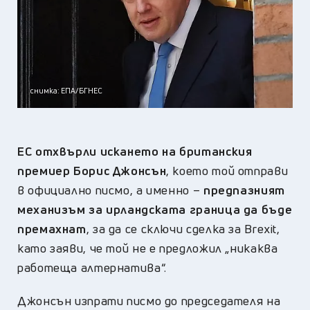
снимка: ЕПА/БГНЕС
ЕС отхвърли искането на британския
премиер Борис Джонсън
, което той отправи
в официално писмо, а именно –
предпазният
механизъм за ирландската граница да бъде
премахнат
, за да се сключи сделка за Brexit,
като заяви, че той не е предложил „никаква
работеща алтернатива“.
Джонсън изпрати писмо до председателя на