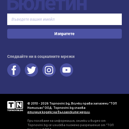
Бюлетин
Изпратете
Следвайте ни в социалните мрежи
© 2010 - 2026 Topnovini.bg, Всички права запазени "ТОП
Нотисиас" ООД. Topnovini.bg спазва
етичния кодекс на българските медии
.
При ползване на информация, снимки и видео от
Topnovini.bg се изисква писмено разрешение от "ТОП