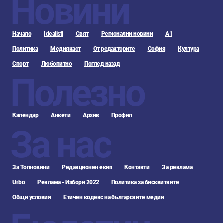
Новини
Начало
Idealisti
Свят
Регионални новини
А1
Политика
Медиякаст
От редакторите
София
Култура
Спорт
Любопитно
Поглед назад
Полезно
Календар
Анкети
Архив
Профил
За нас
За Топновини
Редакционен екип
Контакти
За реклама
Urbo
Реклама - Избори 2022
Политика за бисквитките
Общи условия
Етичен кодекс на българските медии