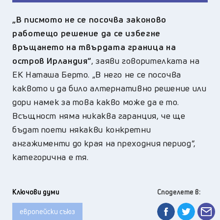
„В писмото не се посочва законово
работещо решение да се избегне
връщането на твърдата граница на
остров Ирландия“
, заяви говорителката на
ЕК Наташа Берто. „В него не се посочва
каквото и да било алтернативно решение или
дори намек за това какво може да е то.
Всъщност няма никаква гаранция, че ще
бъдат поети някакви конкретни
ангажименти до края на преходния период“,
категорична е тя.
Ключови думи
Споделете в:
европейски съюз