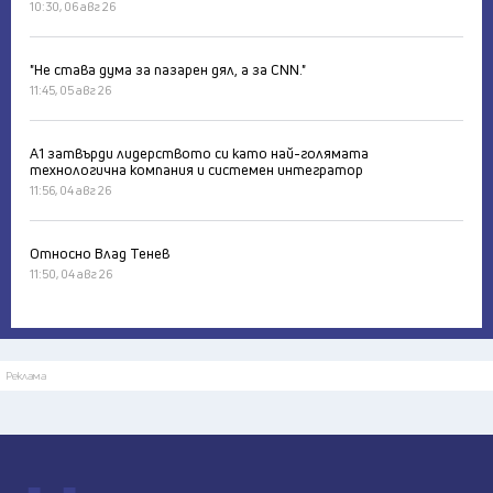
10:30, 06 авг 26
"Не става дума за пазарен дял, а за CNN."
11:45, 05 авг 26
А1 затвърди лидерството си като най-голямата
технологична компания и системен интегратор
11:56, 04 авг 26
Относно Влад Тенев
11:50, 04 авг 26
Реклама