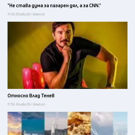
"Не става дума за пазарен дял, а за CNN."
11:45, 05 авг 26 / Idealisti
Относно Влад Тенев
11:50, 04 авг 26 / Idealisti