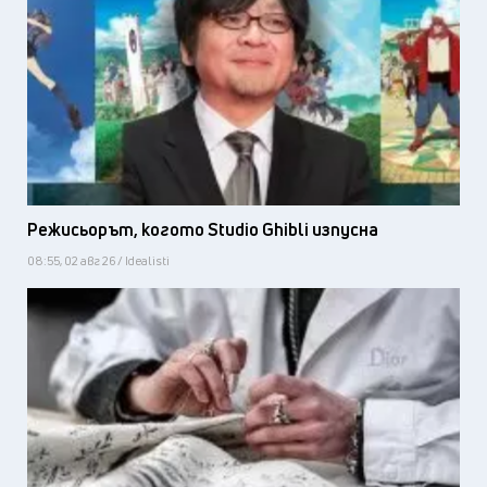
Режисьорът, когото Studio Ghibli изпусна
08:55, 02 авг 26 / Idealisti