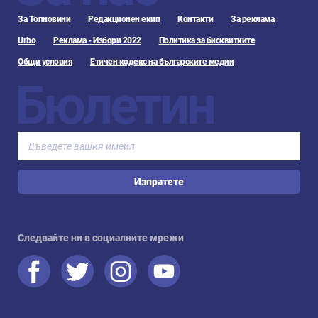
За Топновини
Редакционен екип
Контакти
За реклама
Urbo
Реклама - Избори 2022
Политика за бисквитките
Общи условия
Етичен кодекс на българските медии
Бюлетин
Изпратете
Следвайте ни в социалните мрежи