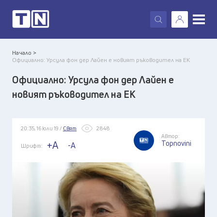
X
Начало >
Официално: Урсула фон дер Лайен е новият ръководител на ЕК
Официално: Урсула фон дер Лайен е
новият ръководител на ЕК
20:35, 16 юли 19 /
Свят
2848
Автор:
Topnovini
+A
-A
Шрифт: