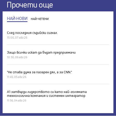
Прочети още
НАЙ-НОВИ
НАЙ-ЧЕТЕНИ
След последния съдийски сигнал
15:00, 07 авг 26
Защо всички искат да бъдат предприемачи
10:30, 06 авг 26
"Не става дума за пазарен дял, а за CNN."
11:45, 05 авг 26
А1 затвърди лидерството си като най-голямата
технологична компания и системен интегратор
11:56, 04 авг 26