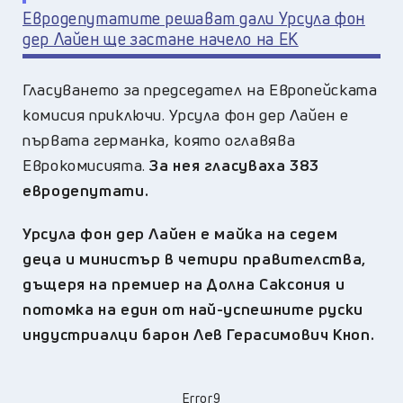
Евродепутатите решават дали Урсула фон
дер Лайен ще застане начело на ЕК
Гласуването за председател на Европейската
комисия приключи. Урсула фон дер Лайен е
първата германка, която оглавява
Еврокомисията.
За нея гласуваха 383
евродепутати.
Урсула фон дер Лайен е майка на седем
деца и министър в четири правителства,
дъщеря на премиер на Долна Саксония и
потомка на един от най-успешните руски
индустриалци барон Лев Герасимович Кноп.
Error9