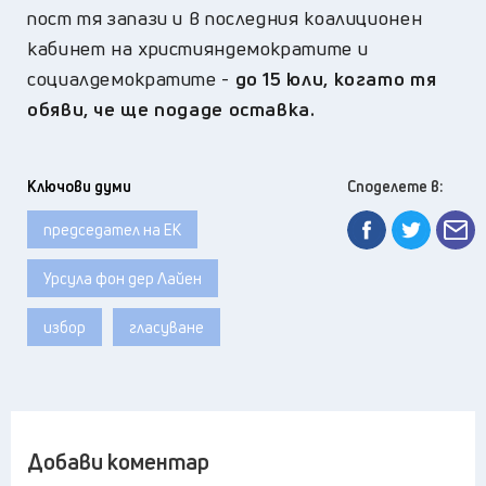
пост тя запази и в последния коалиционен
кабинет на християндемократите и
социалдемократите -
до 15 юли, когато тя
обяви, че ще подаде оставка.
Ключови думи
Споделете в:
председател на ЕК
Урсула фон дер Лайен
избор
гласуване
Добави коментар