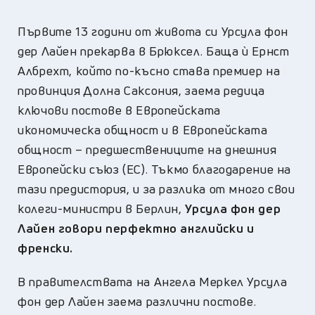
Първите 13 години от живота си Урсула фон
дер Лайен прекарва в Брюксел. Баща ѝ Ернст
Албрехт, който по-късно става премиер на
провинция Долна Саксония, заема редица
ключови постове в Европейската
икономическа общност и в Европейската
общност – предшествениците на днешния
Европейски съюз (ЕС). Тъкмо благодарение на
тази предистория, и за разлика от много свои
колеги-министри в Берлин,
Урсула фон дер
Лайен говори перфектно английски и
френски.
В правителствата на Ангела Меркел Урсула
фон дер Лайен заема различни постове.