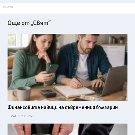
Реклама
Още от „Свят“
Финансовите навици на съвременния българин
08:41, 31 юли 26 /