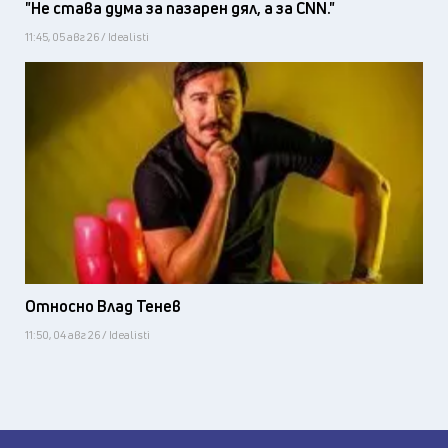
"Не става дума за пазарен дял, а за CNN."
11:45, 05 авг 26 / Idealisti
Относно Влад Тенев
11:50, 04 авг 26 / Idealisti