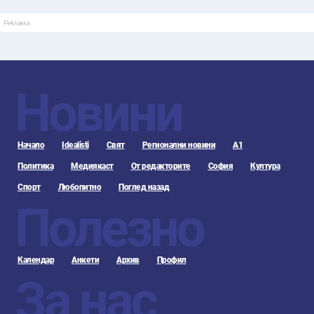
Реклама
Новини
Начало
Idealisti
Свят
Регионални новини
А1
Политика
Медиякаст
От редакторите
София
Култура
Спорт
Любопитно
Поглед назад
Полезно
Календар
Анкети
Архив
Профил
За нас