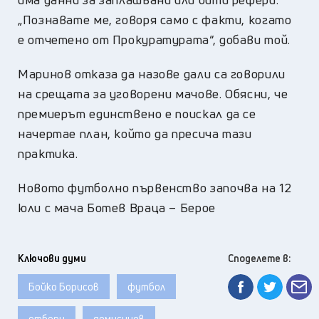
„Познавате ме, говоря само с факти, когато
е отчетено от Прокуратурата“, добави той.
Маринов отказа да назове дали са говорили
на срещата за уговорени мачове. Обясни, че
премиерът единствено е поискал да се
начертае план, който да пресича тази
практика.
Новото футболно първенство започва на 12
юли с мача Ботев Враца – Берое
Ключови думи
Споделете в:
Бойко Борисов
футбол
отбори
домусчиев