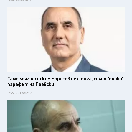
Само лоялност към Борисов не стига, силно "тежи"
парафът на Пеевски
13:22, 25 ное 24 /