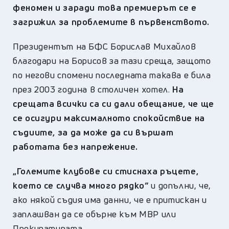
феномен и заради това премиерът се е
загрижил за проблемите в първенството.
Президентът на БФС Борислав Михайлов
благодари на Борисов за тази среща, защото
по негови спомени последната такава е била
през 2003 година в столичен хотел.
На
срещата всички са си дали обещание, че ще
се осигури максималното спокойствие на
съдиите, за да може да си вършат
работата без напрежение.
„Големите клубове си стиснаха ръцете,
което се случва много рядко“
и допълни, че,
ако някой съдия има данни, че е притискан и
заплашван да се обърне към МВР или
Прокуратурата.