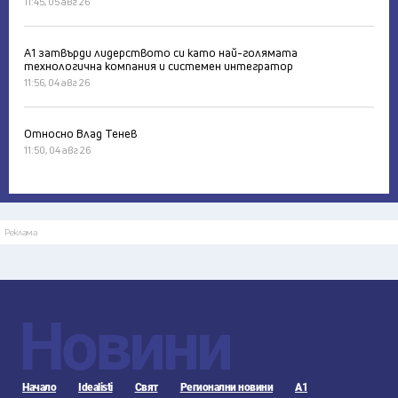
11:45, 05 авг 26
А1 затвърди лидерството си като най-голямата
технологична компания и системен интегратор
11:56, 04 авг 26
Относно Влад Тенев
11:50, 04 авг 26
Реклама
Новини
Начало
Idealisti
Свят
Регионални новини
А1