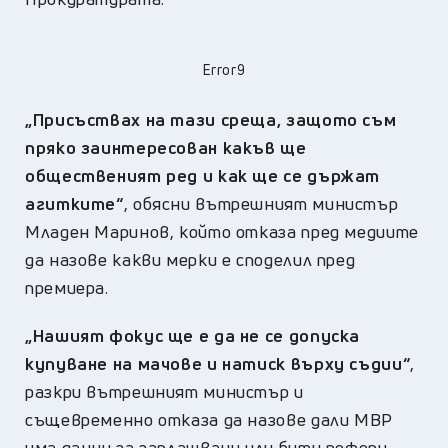
Error9
„Присъствах на тази среща, защото съм
пряко заинтересован какъв ще
общественият ред и как ще се държат
агитките“
, обясни вътрешният министър
Младен Маринов, който отказа пред медиите
да назове какви мерки е споделил пред
премиера.
„Нашият фокус ще е да не се допуска
купуване на мачове и натиск върху съдии“
,
разкри вътрешният министър и
същевременно отказа да назове дали МВР
има данни за заплашвани или бити рефери.