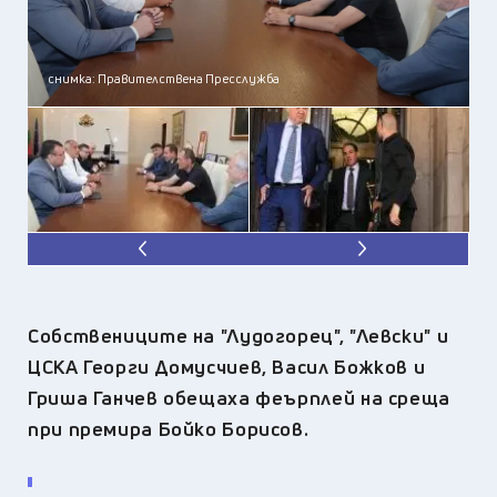
снимка: Правителствена Пресслужба
Собствениците на "Лудогорец", "Левски" и
ЦСКА Георги Домусчиев, Васил Божков и
Гриша Ганчев обещаха феърплей на среща
при премира Бойко Борисов.