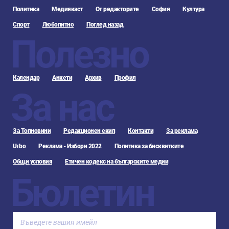
Политика
Медиякаст
От редакторите
София
Култура
Спорт
Любопитно
Поглед назад
Полезно
Календар
Анкети
Архив
Профил
За нас
За Топновини
Редакционен екип
Контакти
За реклама
Urbo
Реклама - Избори 2022
Политика за бисквитките
Общи условия
Етичен кодекс на българските медии
Бюлетин