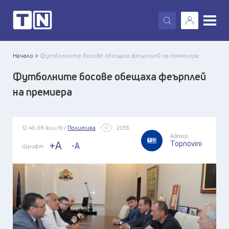
X
Начало >
Футболните босове обещаха феърплей на премиера
Футболните босове обещаха феърплей
на премиера
12:49, 08 юли 19 /
Политика
2055
Автор:
Topnovini
+A
-A
Шрифт: