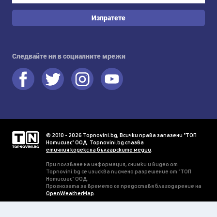
Изпратете
Следвайте ни в социалните мрежи
© 2010 - 2026 Topnovini.bg, Всички права запазени "ТОП
Нотисиас" ООД. Topnovini.bg спазва
етичния кодекс на българските медии
.
При ползване на информация, снимки и видео от
Topnovini.bg се изисква писмено разрешение от "ТОП
Нотисиас" ООД.
Прогнозата за времето се предоставя благодарение на
OpenWeatherMap
.