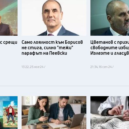
с срещи
Само лоялност към Борисов
Цветанов с приз
не стига, силно "тежи"
свободните изби
парафът на Пеевски
Излезте и гласу
13:22, 25 ное 24 /
21:34, 16 сеп 24 /