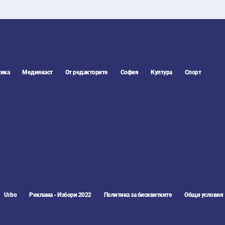
ика
Медиякаст
От редакторите
София
Култура
Спорт
Urbo
Реклама - Избори 2022
Политика за бисквитките
Общи условия