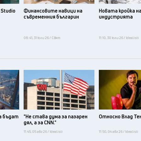
Studio
Финансовите навици на
Новата кройка н
съвременния българин
индустрията
08:41, 31 юли 26 / Свят
11:10, 30 юли 26 / Idealisti
а бъдат
"Не става дума за пазарен
Относно Влад Те
дял, а за CNN."
11:45, 05 авг 26 / Idealisti
11:50, 04 авг 26 / Idealisti