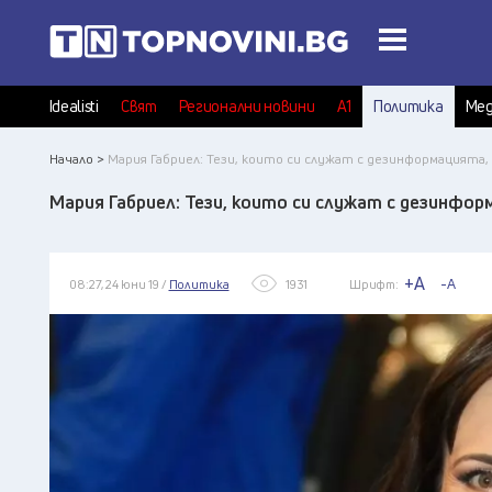
Idealisti
Свят
Регионални новини
А1
Политика
Мед
Начало >
Мария Габриел: Тези, които си служат с дезинформацията
Мария Габриел: Тези, които си служат с дезинфо
+A
-A
08:27, 24 юни 19 /
Политика
1931
Шрифт: