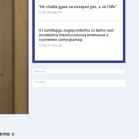
"Не става дума за пазарен дял, а за CNN."
11:45, 05 авг 26
А1 затвърди лидерството си като най-
голямата технологична компания и
системен интегратор
11:56, 04 авг 26
Реклама
Реклама
ето с