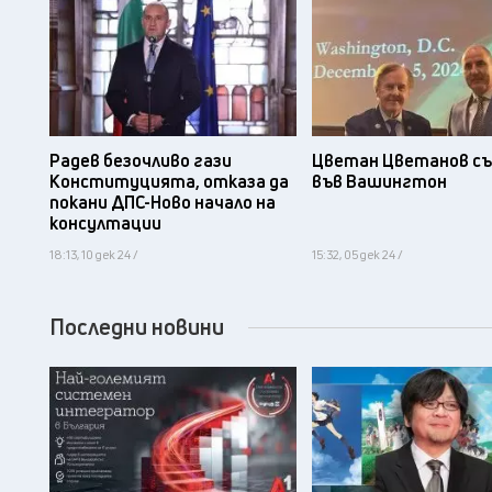
Радев безочливо гази
Цветан Цветанов съ
Конституцията, отказа да
във Вашингтон
покани ДПС-Ново начало на
консултации
18:13, 10 дек 24 /
15:32, 05 дек 24 /
Последни новини