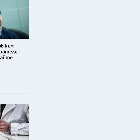
ив към
ратели:
вайте