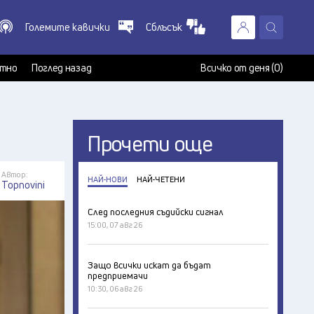
Големите кавички
Сблъсък
X
т
тно
Поглед назад
Всичко от деня (0)
Прочети още
Автор:
НАЙ-НОВИ
НАЙ-ЧЕТЕНИ
Topnovini
След последния съдийски сигнал
15:00, 07 авг 26
Защо всички искат да бъдат
предприемачи
10:30, 06 авг 26