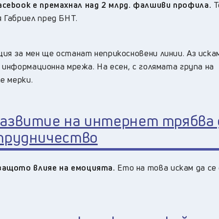
cebook е премахнал над 2 млрд. фалшиви профила.
Т
 Габриел пред БНТ.
ия за мен ще останат неприкосновени линии. Аз иска
 информационна мрежа. На есен, с голямата група на
е мерки.
развитие на интернет трябва 
ътрудничество
защото влияе на емоцията.
Ето на това искам да се