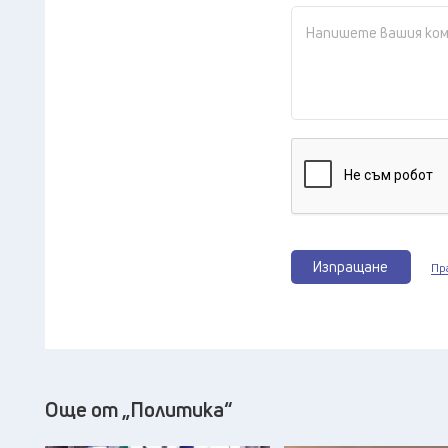
Изпращане
Пр
Още от „Политика“