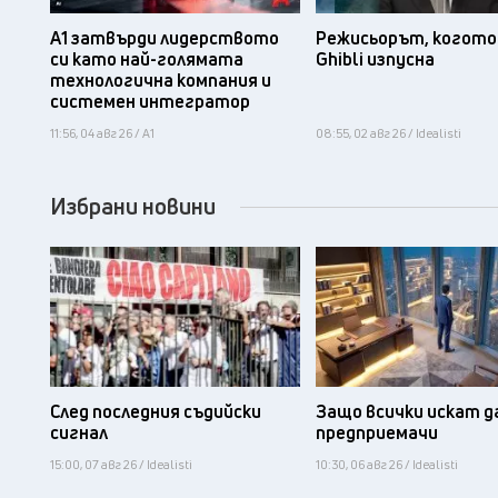
А1 затвърди лидерството
Режисьорът, когото 
си като най-голямата
Ghibli изпусна
технологична компания и
системен интегратор
11:56, 04 авг 26 / А1
08:55, 02 авг 26 / Idealisti
Избрани новини
След последния съдийски
Защо всички искат д
сигнал
предприемачи
15:00, 07 авг 26 / Idealisti
10:30, 06 авг 26 / Idealisti