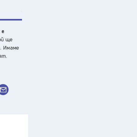
 е
ой ще
и. Имаме
ят.