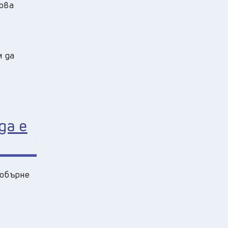
ова
м да
да е
 обърне