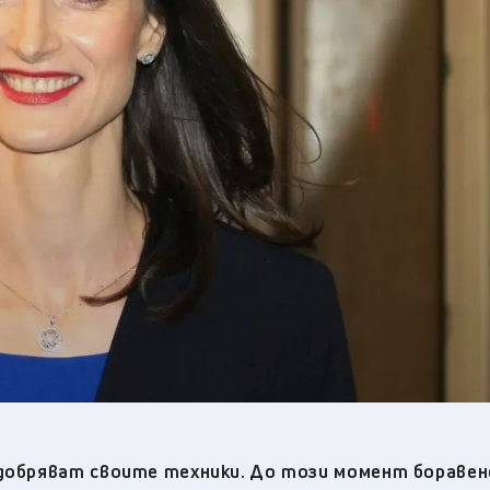
33
°C
Плевен
,
32
°C
Пловдив
,
30
°C
Разград
,
31
°C
Русе
,
30
°C
Силистра
,
30
°C
Сливен
,
26
°C
Смолян
,
31
°C
София
,
32
°C
Стара Загора
,
31
°C
Търговище
,
34
°C
Хасково
,
30
°C
Шумен
,
32
°C
Ямбол
,
одобряват своите техники. До този момент боравен