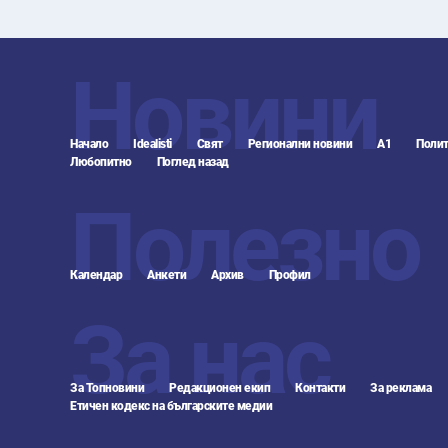
Новини
Начало
Idealisti
Свят
Регионални новини
А1
Полит
Любопитно
Поглед назад
Полезно
Календар
Анкети
Архив
Профил
За нас
За Топновини
Редакционен екип
Контакти
За реклама
Етичен кодекс на българските медии