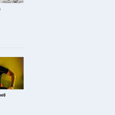
а
нев