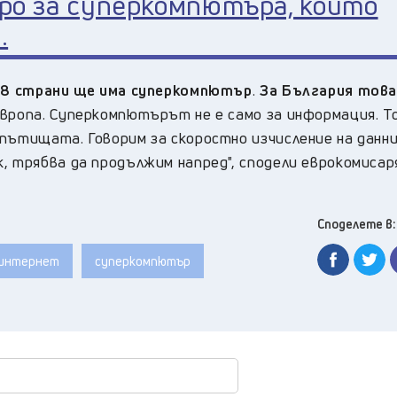
вро за суперкомпютъра, който
.
 в 8 страни ще има суперкомпютър
.
За България това
Европа. Суперкомпютърът не е само за информация. Т
пътищата. Говорим за скоростно изчисление на данн
, трябва да продължим напред", сподели еврокомисар
Споделете в:
интернет
суперкомпютър