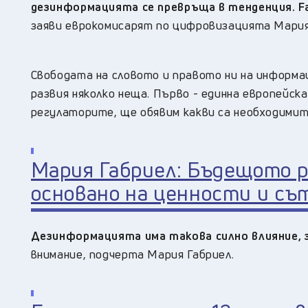
дезинформацията се превръща в тенденция. Fa
заяви еврокомисарят по цифровизацията Мария
Свободата на словото и правото ни на информац
развия няколко неща. Първо - единна европейска
регулаторите, ще обявим какви са необходимит
Мария Габриел: Бъдещото 
основано на ценности и с
Дезинформацията има такова силно влияние, 
внимание, подчерта Мария Габриел.