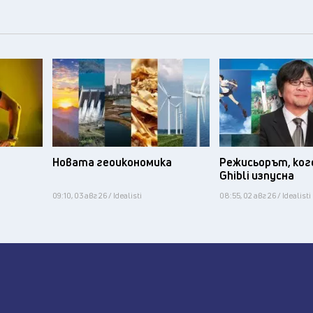
Новата геоикономика
Режисьорът, ког
Ghibli изпусна
09:10, 03 авг 26 / Idealisti
08:55, 02 авг 26 / Idealisti