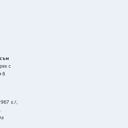
 съм
рях с
м в
967 г./,
.
лз