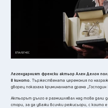
ЕПА/БГНЕС
Легендарният френски актьор Ален Делон пол
в киното.
Тържествената церемония по награжд
дворец показаха криминалната драма „Господин К
Актьорът дълго е размишлявал над това дали да
стори, за да уважи всички режисьори, с които 