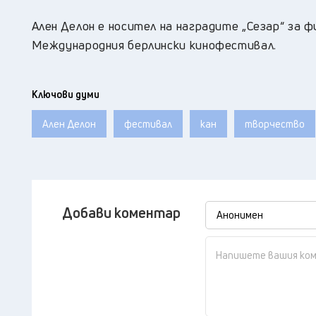
Ален Делон е носител на наградите „Сезар“ за 
Международния берлински кинофестивал.
Ключови думи
Ален Делон
фестивал
кан
творчество
Добави коментар