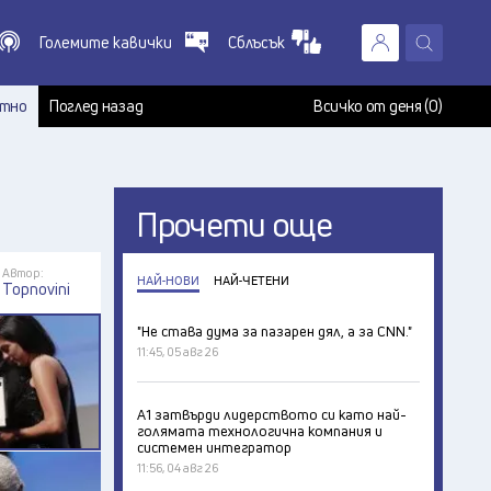
Големите кавички
Сблъсък
X
т
тно
Поглед назад
Всичко от деня (0)
Прочети още
Автор:
НАЙ-НОВИ
НАЙ-ЧЕТЕНИ
Topnovini
"Не става дума за пазарен дял, а за CNN."
11:45, 05 авг 26
А1 затвърди лидерството си като най-
голямата технологична компания и
системен интегратор
11:56, 04 авг 26