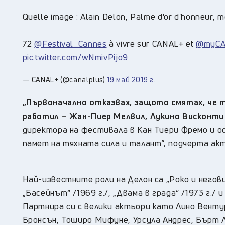
Quelle image : Alain Delon, Palme d'or d'honneur, m
72
@Festival_Cannes
à vivre sur CANAL+ et
@myCA
pic.twitter.com/wNmivPijo9
— CANAL+ (@canalplus)
19 май 2019 г.
„Първоначално отказвах, защото смятах, че т
работил – Жан-Пиер Мелвил, Лукино Висконти и
директора на фестивала в Кан Тиери Фремо и осъ
памет на тяхната сила и талант“, подчерта ак
Най-известните роли на Делон са „Роко и неговите
„Басейнът“ /1969 г./, „Двама в града“ /1973 г./
Партнира си с велики актьори като Лино Венту
Бронсън, Тоширо Мифуне, Урсула Андрес, Бърт Л