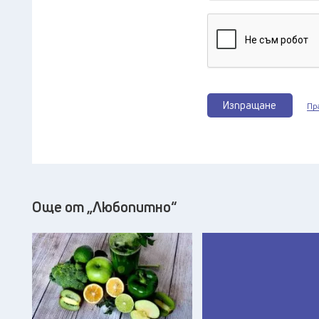
Изпращане
Пр
Още от „Любопитно“