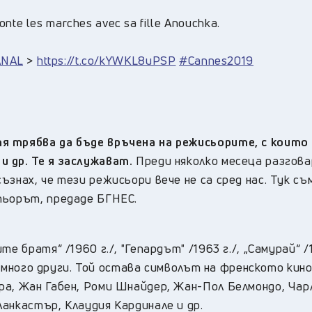
onte les marches avec sa fille Anouchka.
NAL
>
https://t.co/kYWKL8uPSP
#Cannes2019
я трябва да бъде връчена на режисьорите, с които
 др. Те я заслужават.
Преди няколко месеца разгова
знах, че тези режисьори вече не са сред нас. Тук съ
тьорът, предаде БГНЕС.
 братя“ /1960 г./, "Гепардът" /1963 г./, „Самурай“ /1
 и много други. Той остава символът на френското кино
ра, Жан Габен, Роми Шнайдер, Жан-Пол Белмондо, Чар
анкастър, Клаудия Кардинале и др.