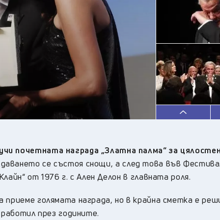
22
°C
Перник
,
26
°C
Плевен
,
27
°C
Пловдив
,
24
°C
Разград
,
28
°C
Русе
,
26
°C
Силистра
,
25
°C
Сливен
,
20
°C
Смолян
,
23
°C
София
,
23
°C
Стара Загора
,
26
°C
Търговище
,
учи почетната награда „Златна палма“ за цялостен
22
°C
Хасково
,
аването се състоя снощи, а след това във Фестива
26
°C
Шумен
,
лайн“ от 1976 г. с Ален Делон в главната роля.
26
°C
Ямбол
,
 приеме голямата награда, но в крайна сметка е реши
е работил през годините.