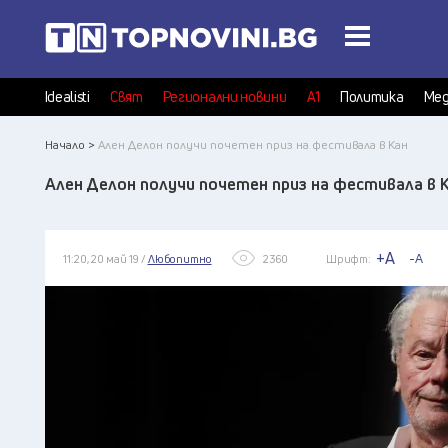
Idealisti
Свят
Регионални новини
А1
Политика
Мед
Начало >
Ален Делон получи почетен приз на фестивала в Кан
Ален Делон получи почетен приз на фестивала в 
+A
-A
11:20, 20 май 19 /
Любопитно
2360
Шрифт: