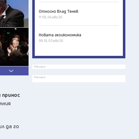
Относно Влад Тенев
11:50, 04 авг 26
Новата геоикономика
09:10, 03 авг 26
Реклама
Реклама
 принос
лния
л да го