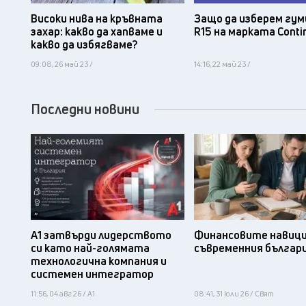
Защо да изберем гум
Високи нива на кръвната
R15 на марката Conti
захар: какво да хапваме и
какво да избягваме?
09:08, 26 май 23 /
14:16, 22 май 23 /
Последни новини
А1 затвърди лидерството
Финансовите навици
си като най-голямата
съвременния българ
технологична компания и
системен интегратор
11:56, 04 авг 26 / А1
08:41, 31 юли 26 / Свят