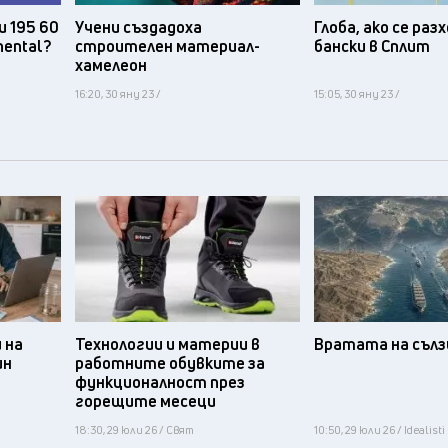
и 195 60
Учени създадоха
Глоба, ако се ра
nental?
строителен материал-
бански в Сплит
хамелеон
16:20, 30 яну 23 /
15:05, 30 яну 23 /
 на
Технологии и материи в
Вратата на съл
ин
работните обувките за
функционалност през
горещите месеци
18:30, 29 юли 26 / Свят
10:50, 29 юли 26 / Idealisti