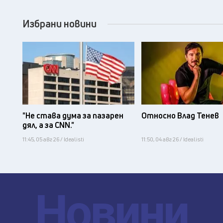
Избрани новини
"Не става дума за пазарен
Относно Влад Тенев
дял, а за CNN."
11:45, 05 авг 26 / Idealisti
11:50, 04 авг 26 / Idealisti
Новини