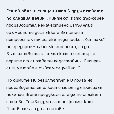
Гешев обясни ситуацията в дружеството
по следния начин:
„Кинтекс”, като държавен
производител некачествено изпълнява
оръжейните доставки и външният
потребител начислява неустойки. „Кинтекс”
не предприема абсолютно нищо, за да
възстанови тази щета като си потърси
парите от съответния доставчик. Сигурен
съм, че това е съвсем случайно…”.
По думите му резултатът е в полза на
производителите, които могат да пласират
некачествена продукция или да не спазват
срокове. Става дума за три фирми, като
Гешев отказа да ги назове.