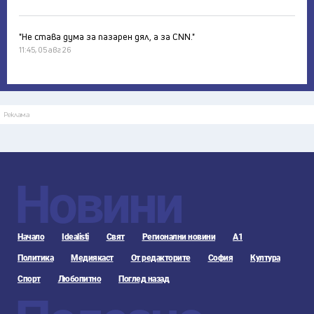
"Не става дума за пазарен дял, а за CNN."
11:45, 05 авг 26
Реклама
Новини
Начало
Idealisti
Свят
Регионални новини
А1
Политика
Медиякаст
От редакторите
София
Култура
Спорт
Любопитно
Поглед назад