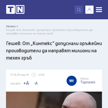
X
Начало >
Гешев: От „Кинтекс” допуснали оръжейни производители да
направят милиони на техен гръб
Гешев: От „Кинтекс” допуснали оръжейни
производители да направят милиони на
техен гръб
17:16, 28 мар 19
2052
Автор:
Topnovini
+A
-A
Шрифт: