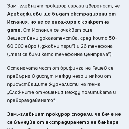
Зам.-главният прокурор изрази увереност, че
Арабаджиеви ще бъдат екстрадирани от
Испания, но не се ангажира с конкретна
дата.
От Испания се очакват още
веществени доказателства, сред които 50-
60 000 евро („джобни пари”) и 26 телефона
(„там са били като телефонна централа”).
Останалата част от брифинга на Гешев се
превърна в диспут между него и някои от
присъстващите журналисти на тема
„Сложните отношения между политиката и
правораздаването”.
Зам.-главният прокурор сподели, че вече не
се вълнува от екстрадирането на банкера