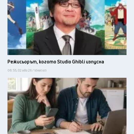
Режисьорът, когото Studio Ghibli изпусна
08:55, 02 авг 26 / Idealisti