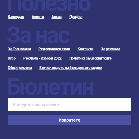
Полезно
Календар
Анкети
Архив
Профил
За нас
За Топновини
Редакционен екип
Контакти
За реклама
Urbo
Реклама - Избори 2022
Политика за бисквитките
Общи условия
Етичен кодекс на българските медии
Бюлетин
Изпратете