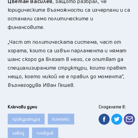
Цветан Василев
, защото разбрал, че
юридическите възможности са изчерпани и са
останали само политическите и
финансовите.
„Част от политическата система, част от
хората, които са извън парламента и нямат
шанс скоро да влязат в него, се опитват да
специализираните структури, които правят
нещо, което никой не е правил до момента”,
възнегодува Иван Гешев.
Ключови думи
Споделете в:
прокуратура
кинтекс
завод
пловдив