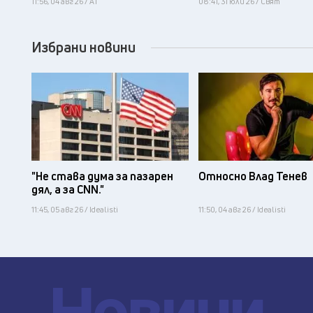
11:56, 04 авг 26 / А1
08:41, 31 юли 26 / Свят
Избрани новини
"Не става дума за пазарен
Относно Влад Тенев
дял, а за CNN."
11:45, 05 авг 26 / Idealisti
11:50, 04 авг 26 / Idealisti
Новини