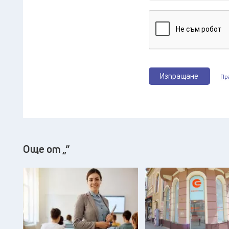
Изпращане
Пр
Още от „“