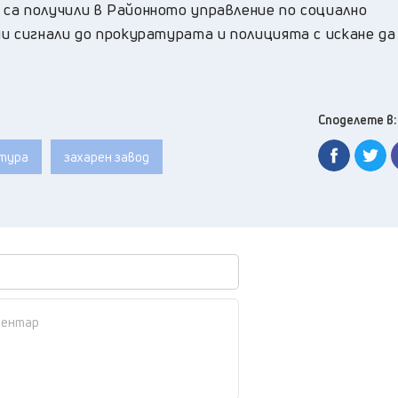
са получили в Районното управление по социално
и сигнали до прокуратурата и полицията с искане да
Споделете в:
атура
захарен завод