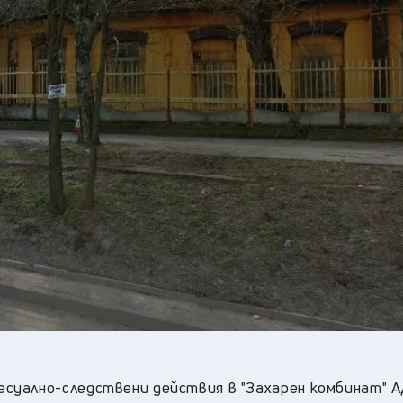
18
°C
Перник
,
22
°C
Плевен
,
21
°C
Пловдив
,
21
°C
Разград
,
24
°C
Русе
,
23
°C
Силистра
,
20
°C
Сливен
,
14
°C
Смолян
,
19
°C
София
,
20
°C
Стара Загора
,
21
°C
Търговище
,
21
°C
Хасково
,
21
°C
Шумен
,
20
°C
Ямбол
,
суално-следствени действия в "Захарен комбинат" А