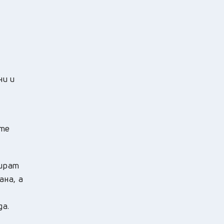
ни и
ите
нират
ана, а
да.