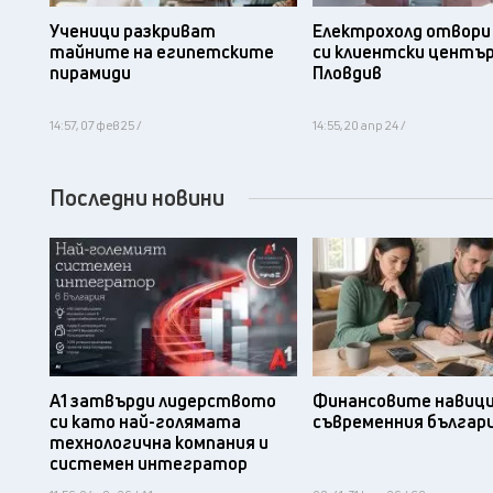
Ученици разкриват
Електрохолд отвори
тайните на египетските
си клиентски център
пирамиди
Пловдив
14:57, 07 фев 25 /
14:55, 20 апр 24 /
Последни новини
А1 затвърди лидерството
Финансовите навици
си като най-голямата
съвременния българ
технологична компания и
системен интегратор