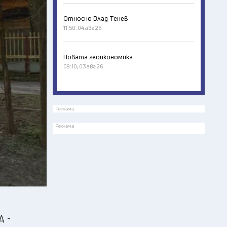
Относно Влад Тенев
11:50, 04 авг 26
Новата геоикономика
09:10, 03 авг 26
Реклама
Реклама
Д -