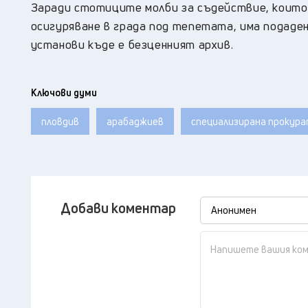
Заради стотиците молби за съдействие, които 
осигуряване в града под тепетата, има подаден
установи къде е безценният архив.
Ключови думи
пловдив
арабаджиев
специализирана прокур
Добави коментар