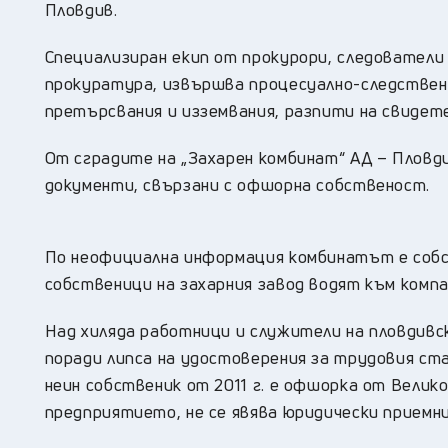
Пловдив.
Специализиран екип от прокурори, следователи
прокуратура, извършва процесуално-следствен
претърсвания и изземвания, разпити на свидете
От сградите на „Захарен комбинат“ АД – Пловд
документи, свързани с офшорна собственост.
По неофициална информация комбинатът е собс
собственици на захарния завод водят към компа
Над хиляда работници и служители на пловдивс
поради липса на удостоверения за трудовия ста
неин собственик от 2011 г. е офшорка от Вели
предприятието, не се явява юридически приемн