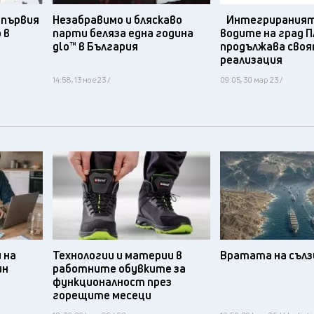
 първия
Незабравимо и бляскaво
Интегрираният 
 в
парти беляза една година
водите на град 
glo™ в България
продължава сво
реализация
14:58, 13 ное 23 /
09:05, 30 мар 23 /
 на
Технологии и материи в
Вратата на съл
ин
работните обувките за
функционалност през
горещите месеци