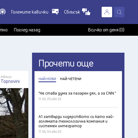
Големите кавички
Сблъсък
X
т
тно
Поглед назад
Всичко от деня (0)
Прочети още
Автор:
НАЙ-НОВИ
НАЙ-ЧЕТЕНИ
Topnovini
"Не става дума за пазарен дял, а за CNN."
11:45, 05 авг 26
А1 затвърди лидерството си като най-
голямата технологична компания и
системен интегратор
11:56, 04 авг 26