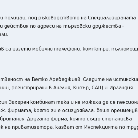
 и полицаи, под ръководството на Специализираната
и действия по адреси на търговски дружества–
ли.
ив са иззети мобилни телефони, компютри, пълномощ
твеност на Ветко Арабаджиев. Следите на истинск
нии, регистрирани в Англия, Кипър, САЩ и Ирландия.
кия Захарен комбинат така и не можаха да се пенсио
ж. Фирмата, която ги е осигурявала, беше преименув
кобритания. Другата фирма, която също стопанисва
ик на приватизатора, казват от Инспекцията по тру