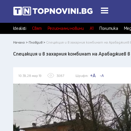
Idealisti
Свят
Регионални новини
А1
Политика
Мед
Начало >
Пловдив >
Спецакция и в захарния комбинат на Арабаджиев 
Спецакция и в захарния комбинат на Арабаджиев в
+A
-A
10:39, 28 мар 19
3087
Шрифт: