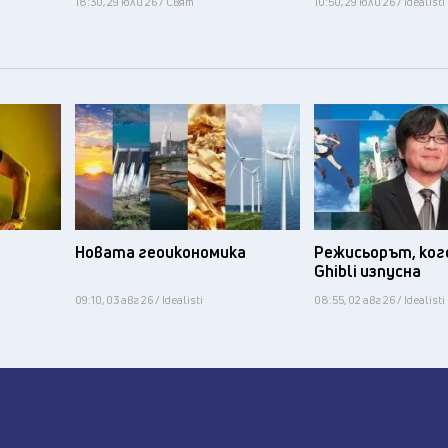
18:30, 29 юли 26 / Свят
10:50, 29 юли 26 / Idealisti
Новата геоикономика
Режисьорът, ког
Ghibli изпусна
09:10, 03 авг 26 / Idealisti
08:55, 02 авг 26 / Idealisti