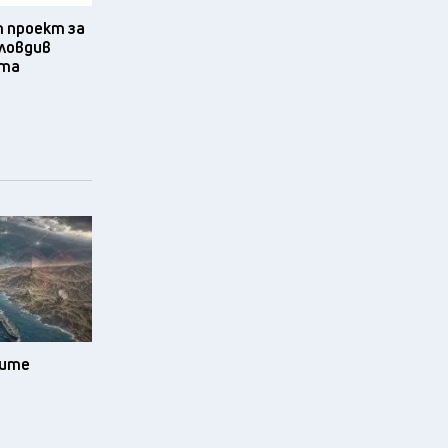
проект за
Пловдив
ята
зите