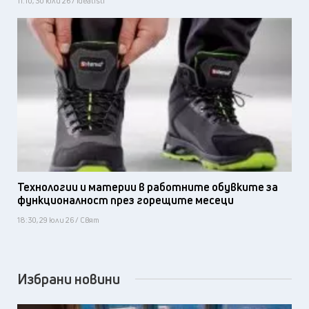
11:10, 30 юли 26 / Idealisti
Технологии и материи в работните обувките за
функционалност през горещите месеци
18:30, 29 юли 26 / Свят
Избрани новини