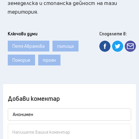
земеделска и стопанска дейност на тази
територия.
Ключови думи
Споделете в:
Петя Аврамова
пътища
Поморие
троян
Добави коментар