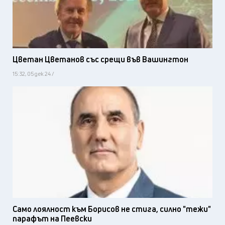
Цветан Цветанов със срещи във Вашингтон
15:32, 05 дек 24 /
Само лоялност към Борисов не стига, силно "тежи"
парафът на Пеевски