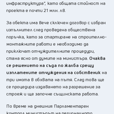
инфраструктура“, като общата стойност на
проекта е почти 21 млн. лв.
За обекта има вече сключен договор с избран
изпълнител след проведена обществена
поръчка, като за стартиране на строително-
монтажните работи е необходимо да
приключат отчуждителните процедури,
стана ясно от думите на министъра.
Очаква
се решението на съда по жалба срещу
изплатените отчуждения на собственик
на
три имота в обхвата на пътя. След това ще
се процедира издаването на разрешение за
строеж и ще започне същинската работа.
По време на днешния Парламентарен
контрол министърът на регионалното