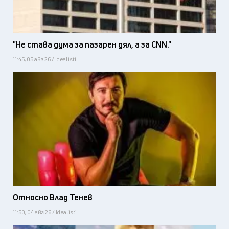
"Не става дума за пазарен дял, а за CNN."
11:45, 05 авг 26 / Idealisti
Относно Влад Тенев
11:50, 04 авг 26 / Idealisti