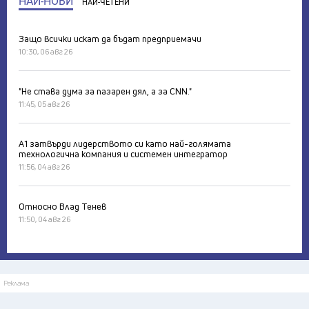
НАЙ-НОВИ
НАЙ-ЧЕТЕНИ
Защо всички искат да бъдат предприемачи
10:30, 06 авг 26
"Не става дума за пазарен дял, а за CNN."
11:45, 05 авг 26
А1 затвърди лидерството си като най-голямата
технологична компания и системен интегратор
11:56, 04 авг 26
Относно Влад Тенев
11:50, 04 авг 26
Реклама