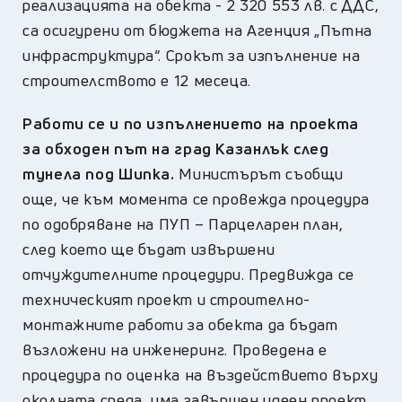
реализацията на обекта - 2 320 553 лв. с ДДС,
са осигурени от бюджета на Агенция „Пътна
инфраструктура“. Срокът за изпълнение на
строителството е 12 месеца.
Работи се и по изпълнението на проекта
за обходен път на град Казанлък след
тунела под Шипка.
Министърът съобщи
още, че към момента се провежда процедура
по одобряване на ПУП – Парцеларен план,
след което ще бъдат извършени
отчуждителните процедури. Предвижда се
техническият проект и строително-
монтажните работи за обекта да бъдат
възложени на инженеринг. Проведена е
процедура по оценка на въздействието върху
околната среда, има завършен идеен проект.