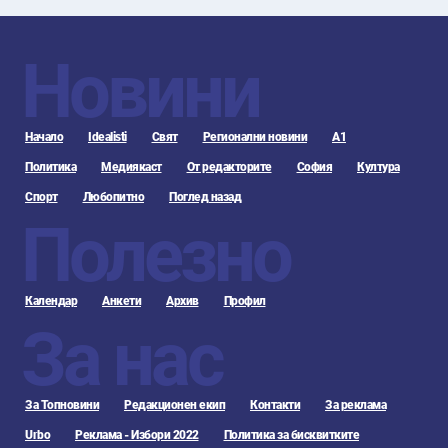
Новини
Начало
Idealisti
Свят
Регионални новини
А1
Политика
Медиякаст
От редакторите
София
Култура
Спорт
Любопитно
Поглед назад
Полезно
Календар
Анкети
Архив
Профил
За нас
За Топновини
Редакционен екип
Контакти
За реклама
Urbo
Реклама - Избори 2022
Политика за бисквитките