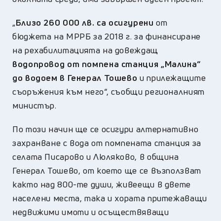
„
Близо 260 000 лв. са осигурени
от
бюджета на МРРБ за 2018 г. за финансиране
на рехабилитацията на довеждащ
водопровод от помпена станция „Малина“
до водоем в Генерал Тошево
и прилежащите
съоръжения към него“, съобщи регионалният
министър.
По този начин ще се осигури алтернативно
захранване с вода от помпената станция за
селата Писарово и Люляково, в община
Генерал Тошево, от което ще се възползват
както над 800-те души, живеещи в двете
населени места, така и хората притежаващи
недвижими имоти и осъществяващи