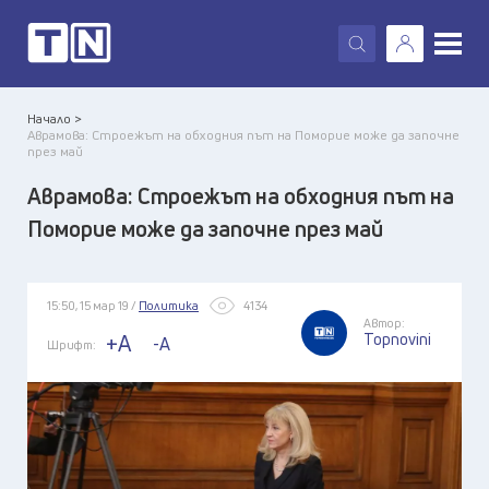
X
Начало >
Аврамова: Строежът на обходния път на Поморие може да започне
през май
Аврамова: Строежът на обходния път на
Поморие може да започне през май
15:50, 15 мар 19 /
Политика
4134
Автор:
Topnovini
+A
-A
Шрифт: