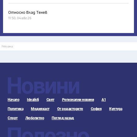
Относно Влад Тенев
11:50, 04 авг 26
Реклама
Новини
Начало
Idealisti
Свят
Регионални новини
А1
Политика
Медиякаст
От редакторите
София
Култура
Спорт
Любопитно
Поглед назад
Полезно