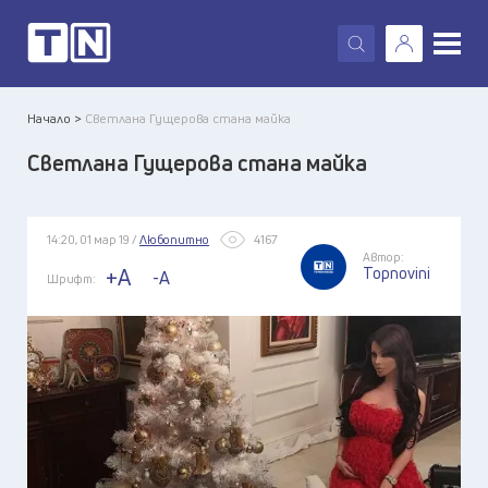
X
Начало >
Светлана Гущерова стана майка
Светлана Гущерова стана майка
14:20, 01 мар 19 /
Любопитно
4167
Автор:
Topnovini
+A
-A
Шрифт: