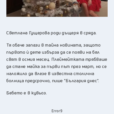
Светлана Гущерова роди дъщеря в сряда.
Тя обаче запази в тайна новината, защото
първото ѝ дете избърза да се появи на бял
свят в осмия месец. Плеймейтката трябваше
да стане майка за първи път през март, но се
наложило да влезе в известна столична
болница предсрочно, пише "България днес".
Бебето е в кувьоз.
Error9