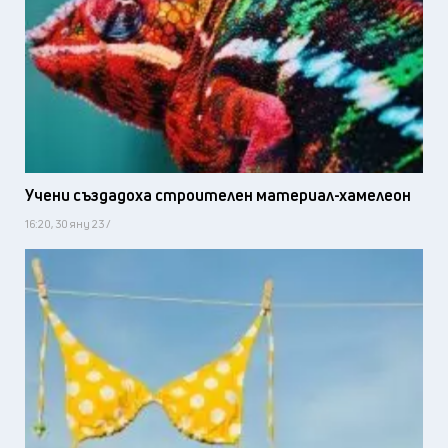
Учени създадоха строителен материал-хамелеон
16:20, 30 яну 23 /