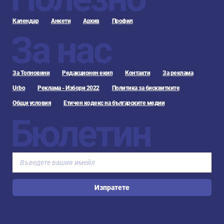
Календар
Анкети
Архив
Профил
За нас
За Топновини
Редакционен екип
Контакти
За реклама
Urbo
Реклама - Избори 2022
Политика за бисквитките
Общи условия
Етичен кодекс на българските медии
Бюлетин
Изпратете