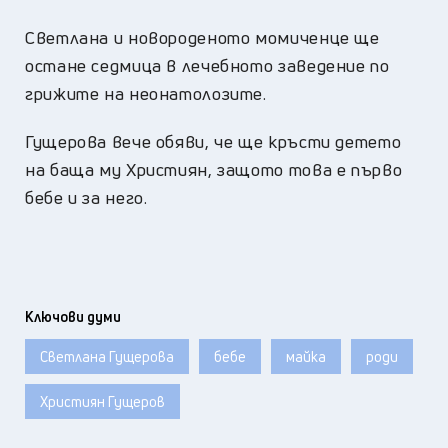
Светлана и новороденото момиченце ще
остане седмица в лечебното заведение по
грижите на неонатолозите.
Гущерова вече обяви, че ще кръсти детето
на баща му Християн, защото това е първо
бебе и за него.
Ключови думи
Светлана Гущерова
бебе
майка
роди
Християн Гущеров