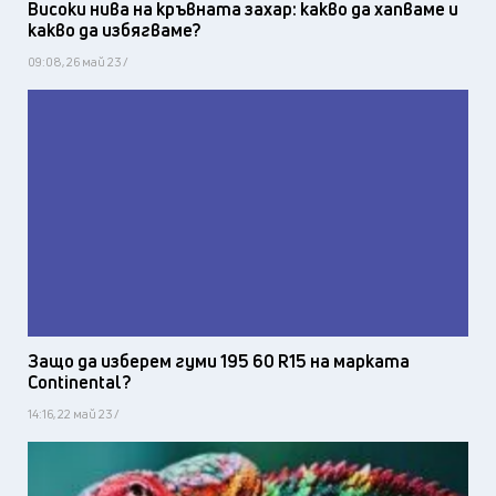
Високи нива на кръвната захар: какво да хапваме и
какво да избягваме?
09:08, 26 май 23 /
Защо да изберем гуми 195 60 R15 на марката
Continental?
14:16, 22 май 23 /