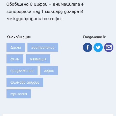
Обобщено в цифри – анимацията е
генерирала над 1 милиард долара в
международния боксофис.
Ключови думи
Споделете в:
Дисни
Зоотрополис
филм
анимация
продължение
герои
филмово студио
трилогия