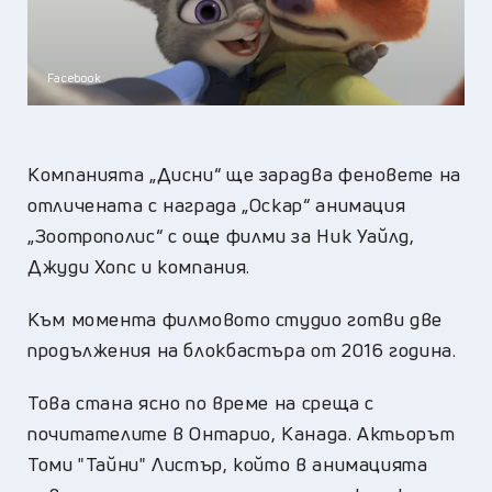
Facebook
Компанията „Дисни“ ще зарадва феновете на
отличената с награда „Оскар“ анимация
„Зоотрополис“ с още филми за Ник Уайлд,
Джуди Хопс и компания.
Към момента филмовото студио готви две
продължения на блокбастъра от 2016 година.
Това стана ясно по време на среща с
почитателите в Онтарио, Канада. Актьорът
Томи "Тайни" Листър, който в анимацията