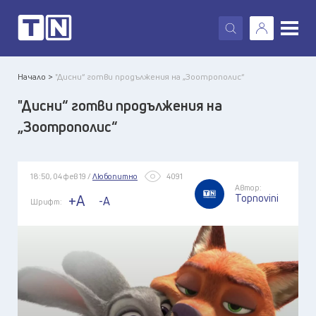
X
Начало >
"Дисни“ готви продължения на „Зоотрополис“
"Дисни“ готви продължения на
„Зоотрополис“
18:50, 04 фев 19 /
Любопитно
4091
Автор:
Topnovini
+A
-A
Шрифт: