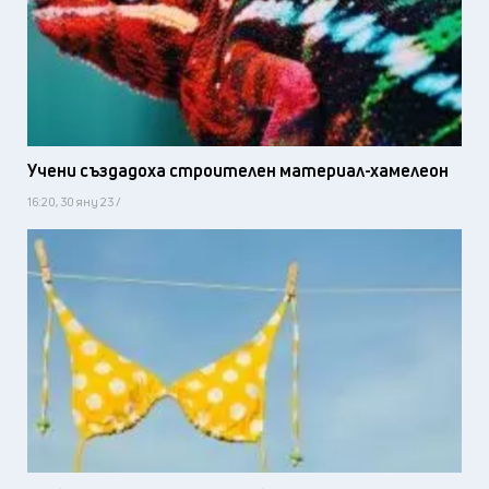
Учени създадоха строителен материал-хамелеон
16:20, 30 яну 23 /