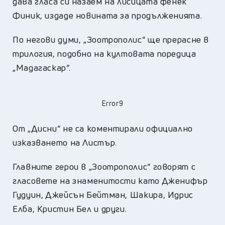
дава гласа си назаем на лисицата фенек
Финик, издаде новината за продълженията.
По негови думи, „Зоотрополис“ ще прерасне в
трилогия, подобно на култовата поредица
„Мадагаскар“.
Error9
От „Дисни“ не са коментирали официално
изказването на Листър.
Главните герои в „Зоотрополис“ говорят с
гласовете на знаменитости като Дженифър
Гудуин, Джейсън Бейтман, Шакира, Идрис
Елба, Кристин Бел и други.