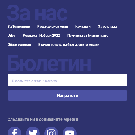
За нас
За Топновини
Редакционен екип
Контакти
За реклама
Urbo
Реклама - Избори 2022
Политика за бисквитките
Общи условия
Етичен кодекс на българските медии
Бюлетин
Изпратете
Следвайте ни в социалните мрежи