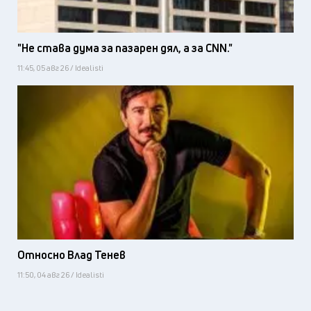
"Не става дума за пазарен дял, а за CNN."
11:45, 05 авг 26 / Idealisti
Относно Влад Тенев
11:50, 04 авг 26 / Idealisti