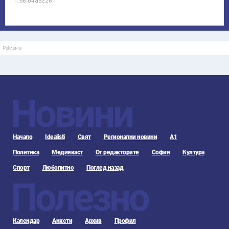
11:56, 04 авг 26
Реклама
Новини
Начало
Idealisti
Свят
Регионални новини
А1
Политика
Медиякаст
От редакторите
София
Култура
Спорт
Любопитно
Поглед назад
Полезно
Календар
Анкети
Архив
Профил