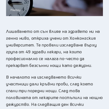
Pixabay
Лишаването от сън влияе на здравето ни на
генно ниво, откриха учени от Хонконгския
университет. Те провели изследване върху
група от 49 здрави лекари, на които
професионално се налага по-често да
прекарват безсънни нощи като дежурни.
В началото на изследването всички
участници дали кръвни проби, след което
спали три поредни нощи. След това
половината от лекарите постъпили на нощно
дежурство. На следващия ден всички