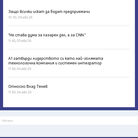
Защо всички искат да бъдат предприемачи
10:30, 06 авг 26
"Не става дума за пазарен дял, а за CNN."
11:45, 05 авг 26
А1 затвърди лидерството си като най-голямата
технологична компания и системен интегратор
11:56, 04 авг 26
Относно Влад Тенев
11:50, 04 авг 26
Реклама