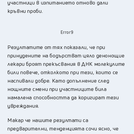
участници в изпитанието отново дали
кръвни проби.
Error9
Резултатите от тях показали, че при
принудените на бодърстват цяло денонощие
лекари броят прекъсвания в ДНК молекулите
били повече, отколкото при тези, които се
наспивали добре. Като допълнение след
нощните смени при участниците била
намалена способността да коригират тези
увреждания.
Макар че нашите резултати са
предварителни, тенденцията сочи ясно, че