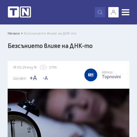
X
Начало >
Безсънието влияе на ДНК-то
Безсънието влияе на ДНК-то
19:00, 29 яну 19
2755
Автор:
Topnovini
+A
-A
Шрифт: