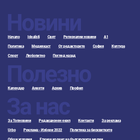
Новини
Начало
Idealisti
Свят
Регионални новини
А1
Политика
Медиякаст
От редакторите
София
Култура
Спорт
Любопитно
Поглед назад
Полезно
Календар
Анкети
Архив
Профил
За нас
За Топновини
Редакционен екип
Контакти
За реклама
Urbo
Реклама - Избори 2022
Политика за бисквитките
Общи условия
Етичен кодекс на българските медии