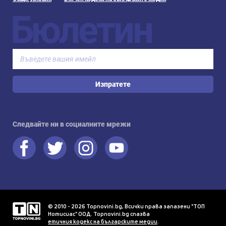
Бюлетин
Изпратете
Следвайте ни в социалните мрежи
© 2010 - 2026 Topnovini.bg, Всички права запазени "ТОП
Нотисиас" ООД. Topnovini.bg спазва
етичния кодекс на българските медии
.