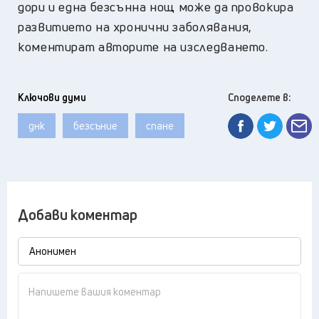
дори и една безсънна нощ може да провокира
развитието на хронични заболявания,
коментират авторите на изследването.
Ключови думи
Споделете в:
днк
безсъние
спане
Добави коментар