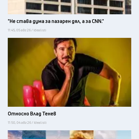
"Не става дума за пазарен дял, а за CNN."
11:45, 05 авг 26 / Idealisti
Относно Влад Тенев
11:50, 04 авг 26 / Idealisti