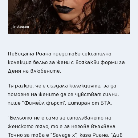
Instagram
Певицата Риана представи сексапилна
колекция бельо за жени с всякакви форми за
Деня на влюбените.
Тя разкри, че е създала колекцията, за да
помогне на жените да се чувстват силни,
пише "Фимейл фърст", цитиран от БТА.
"Бельото не е само за използването на
женското тяло, то е за негова възхвала.
Точно за това е "Savage x", каза Риана. “Див