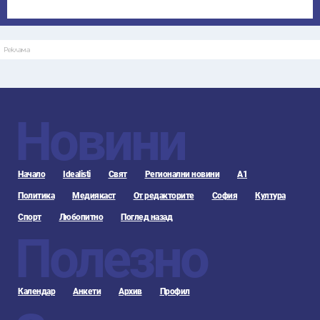
Реклама
Новини
Начало
Idealisti
Свят
Регионални новини
А1
Политика
Медиякаст
От редакторите
София
Култура
Спорт
Любопитно
Поглед назад
Полезно
Календар
Анкети
Архив
Профил