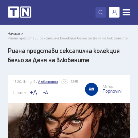
X
Начало >
Риана представи сексапилна колекция бельо за Деня на влюбените
Риана представи сексапилна колекция
бельо за Деня на влюбените
16:20, 11 яну 19 /
Любопитно
2265
Автор:
Topnovini
+A
-A
Шрифт: