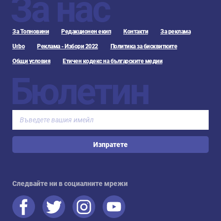
За нас
За Топновини
Редакционен екип
Контакти
За реклама
Urbo
Реклама - Избори 2022
Политика за бисквитките
Общи условия
Етичен кодекс на българските медии
Бюлетин
Изпратете
Следвайте ни в социалните мрежи