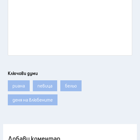
Ключови думи
риана
певица
бельо
деня на влюбените
Добави коментар