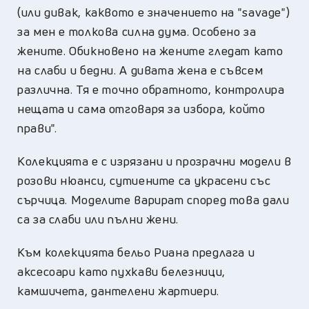
(или дивак, каквото е значението на "savage")
за мен е толкова силна дума. Особено за
жените. Обикновено на жените гледат като
на слаби и бедни. А дивата жена е съвсем
различна. Тя е точно обратното, контролира
нещата и сама отговаря за избора, който
прави".
Колекцията е с изрязани и прозрачни модели в
розови нюанси, сутиените са украсени със
сърчица. Моделите варират според това дали
са за слаби или пълни жени.
Към колекцията бельо Риана предлага и
аксесоари като пухкави белезници,
камшичета, дантелени жартиери.