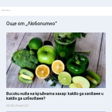
Реклама
Още от „Любопитно“
Високи нива на кръвната захар: какво да хапваме и
какво да избягваме?
09:08, 26 май 23 /