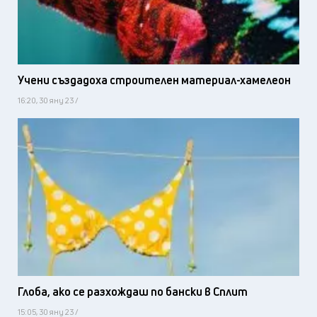
Учени създадоха строителен материал-хамелеон
16:20, 30 яну 23 /
Глоба, ако се разхождаш по бански в Сплит
15:05, 30 яну 23 /