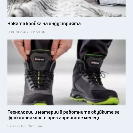
Новата кройка на индустрията
11:10, 30 юли 26 / Idealisti
Технологии и материи в работните обувките за
функционалност през горещите месеци
18:30, 29 юли 26 / Свят