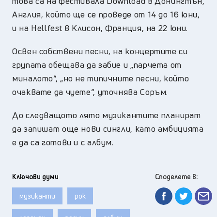
това са на фестивала Download в Донингтън,
Англия, който ще се проведе от 14 до 16 юни,
и на Hellfest в Клисон, Франция, на 22 юни.
Освен собствени песни, на концертите си
групата обещава да забие и „парчета от
миналото“, „но не типичните песни, който
очаквате да чуете“, уточнява Соръм.
До следващото лято музикантите планират
да запишат още нови сингли, като амбицията
е да са готови и с албум.
Ключови думи
Споделете в:
музиканти
рок