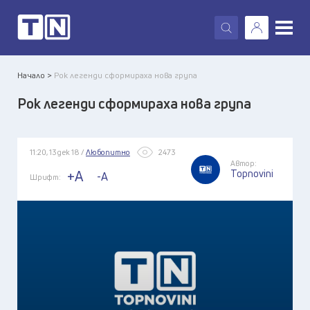
X
Начало >
Рок легенди сформираха нова група
Рок легенди сформираха нова група
11:20, 13 дек 18 /
Любопитно
2473
Автор:
Topnovini
+A
-A
Шрифт: