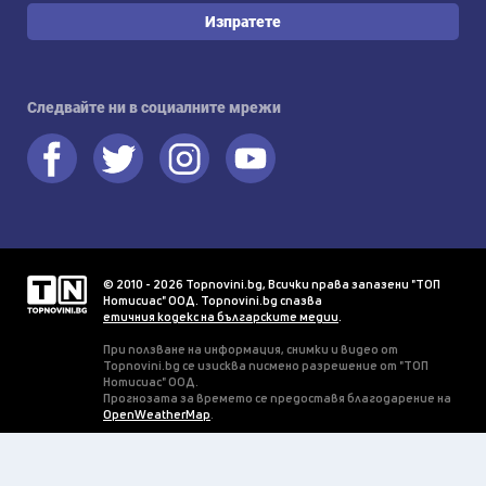
Изпратете
Следвайте ни в социалните мрежи
© 2010 - 2026 Topnovini.bg, Всички права запазени "ТОП
Нотисиас" ООД. Topnovini.bg спазва
етичния кодекс на българските медии
.
При ползване на информация, снимки и видео от
Topnovini.bg се изисква писмено разрешение от "ТОП
Нотисиас" ООД.
Прогнозата за времето се предоставя благодарение на
OpenWeatherMap
.