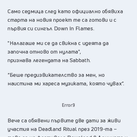
Само седмица след като официално обявиха
старта на новия проект те са готови и с
първия си сингъл Down In Flames.
"Налагаше ми се да свикна с идеята да
започна отново от нулата",
признава легендата на Sabbath.
“Беше предизвикателство за мен, но
наистина ми хареса музиката, която чувах”.
Error9
Вече са обявени първите две дати за живи
участия на Deadland Ritual през 2019-та –