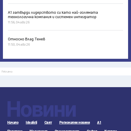
А1 затвърди лидерството си като най-голямата
технологична компания и системен интегратор
11:56, 04 авг 26
Относно Влад Тенев
11:50, 04 авг 26
Реклама
Новини
Начало
Idealisti
Свят
Регионални новини
А1