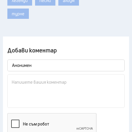
легенди
песни
албум
турне
Добави коментар