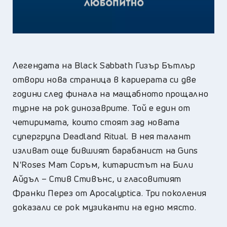
Легендата на Black Sabbath Гизър Бътлър
отвори нова страница в кариерата си две
години след финала на мащабното прощално
турне на рок динозаврите. Той е един от
четиримата, които стоят зад новата
супергрупа Deadland Ritual. В нея талант
изливат още бившият барабанист на Guns
N'Roses Мат Соръм, китаристът на Били
Айдъл – Стив Стивънс, и гласовитият
Франки Перез от Apocalyptica. Три поколения
доказали се рок музиканти на едно място.