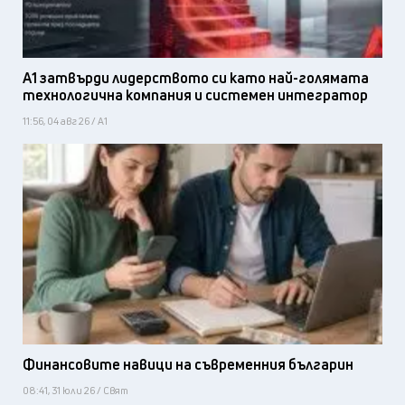
А1 затвърди лидерството си като най-голямата
технологична компания и системен интегратор
11:56, 04 авг 26 / А1
Финансовите навици на съвременния българин
08:41, 31 юли 26 / Свят