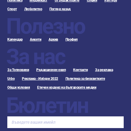
Политика
Медиякаст
От редакторите
София
Култура
Спорт
Любопитно
Поглед назад
Полезно
Календар
Анкети
Архив
Профил
За нас
За Топновини
Редакционен екип
Контакти
За реклама
Urbo
Реклама - Избори 2022
Политика за бисквитките
Общи условия
Етичен кодекс на българските медии
Бюлетин