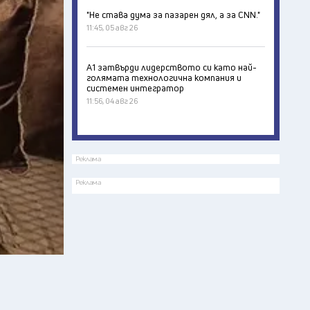
"Не става дума за пазарен дял, а за CNN."
11:45, 05 авг 26
А1 затвърди лидерството си като най-
голямата технологична компания и
системен интегратор
11:56, 04 авг 26
Реклама
Реклама