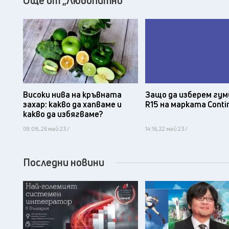
Още от „Любопитно“
Защо да изберем гум
Високи нива на кръвната
R15 на марката Conti
захар: какво да хапваме и
какво да избягваме?
09:08, 26 май 23 /
14:16, 22 май 23 /
Последни новини