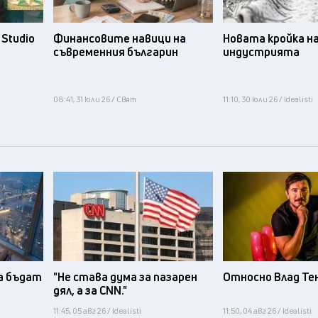
Studio
Финансовите навици на
Новата кройка н
съвременния българин
индустрията
08:41, 31 юли 26 / Свят
11:10, 30 юли 26 / Idealisti
а бъдат
"Не става дума за пазарен
Относно Влад Те
дял, а за CNN."
11:45, 05 авг 26 / Idealisti
11:50, 04 авг 26 / Idealisti