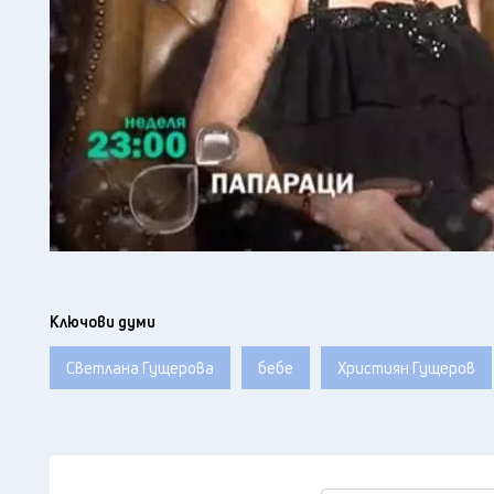
Ключови думи
Светлана Гущерова
бебе
Християн Гущеров