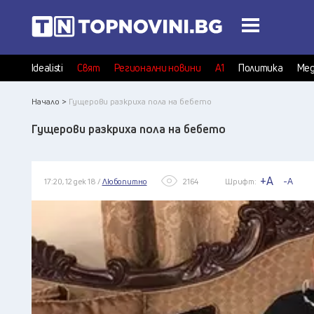
Idealisti
Свят
Регионални новини
А1
Политика
Мед
Начало >
Гущерови разкриха пола на бебето
Гущерови разкриха пола на бебето
+A
-A
17:20, 12 дек 18 /
Любопитно
2164
Шрифт: