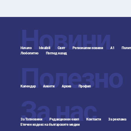
Новини
Начало
Idealisti
Свят
Регионални новини
А1
Полит
Любопитно
Поглед назад
Полезно
Календар
Анкети
Архив
Профил
За нас
За Топновини
Редакционен екип
Контакти
За реклама
Етичен кодекс на българските медии