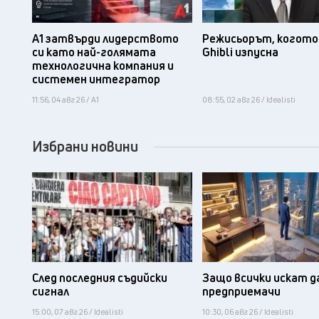
А1 затвърди лидерството
Режисьорът, когото 
си като най-голямата
Ghibli изпусна
технологична компания и
системен интегратор
11:56, 04 авг 26 / А1
08:55, 02 авг 26 / Idealisti
Избрани новини
След последния съдийски
Защо всички искат д
сигнал
предприемачи
15:00, 07 авг 26 / Idealisti
10:30, 06 авг 26 / Idealisti