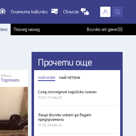
Големите кавички
Сблъсък
X
т
тно
Поглед назад
Всичко от деня (0)
Прочети още
Автор:
НАЙ-НОВИ
НАЙ-ЧЕТЕНИ
Topnovini
След последния съдийски сигнал
15:00, 07 авг 26
Защо всички искат да бъдат
предприемачи
10:30, 06 авг 26