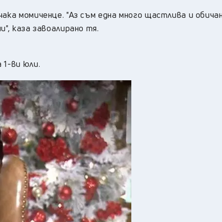
чака момиченце. "Аз съм една много щастлива и обича
и", каза завоалирано тя.
 1-ви юли.