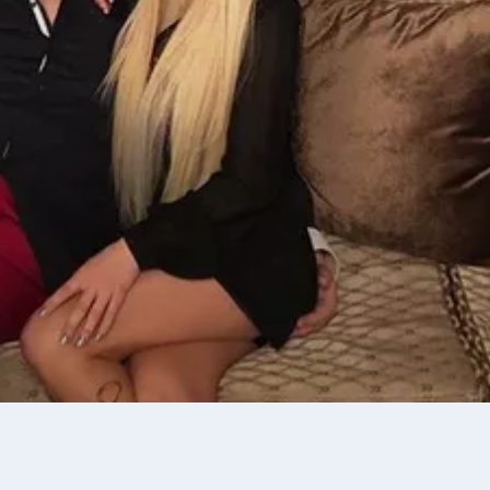
27
°C
Перник
,
37
°C
Плевен
,
35
°C
Пловдив
,
34
°C
Разград
,
35
°C
Русе
,
34
°C
Силистра
,
33
°C
Сливен
,
27
°C
Смолян
,
31
°C
София
,
35
°C
Стара Загора
,
34
°C
Търговище
,
35
°C
Хасково
,
33
°C
Шумен
,
35
°C
Ямбол
,