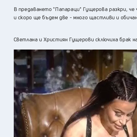
В предаването "Папараци" Гущерова разкри, че 
и скоро ще бъдем две - много щастливи и обичан
Светлана и Християн Гущерови сключиха брак на