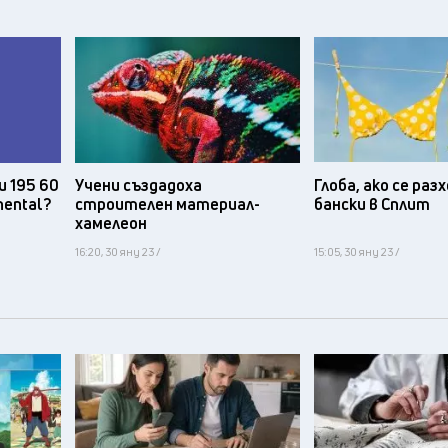
и 195 60
Учени създадоха
Глоба, ако се ра
nental?
строителен материал-
бански в Сплит
хамелеон
16:20, 30 яну 23 /
15:05, 30 яну 23 /