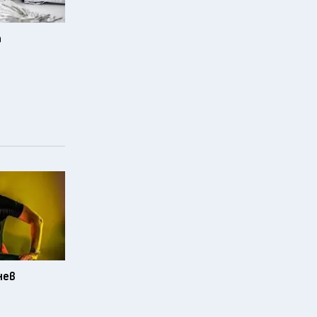
а
нев