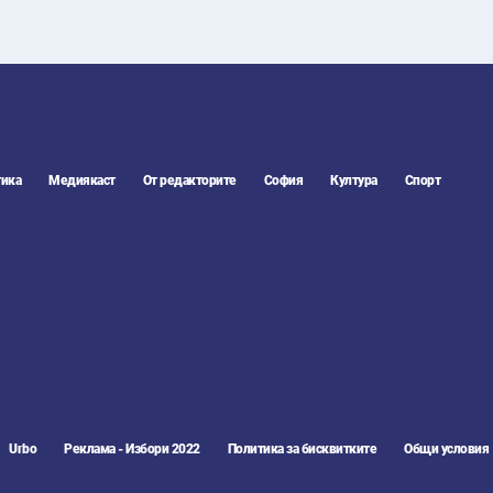
ика
Медиякаст
От редакторите
София
Култура
Спорт
Urbo
Реклама - Избори 2022
Политика за бисквитките
Общи условия