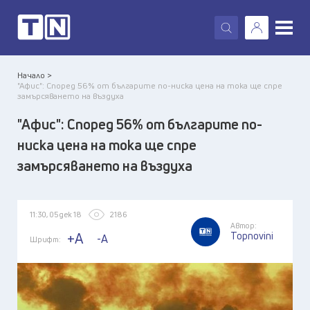
X
Начало >
"Афис": Според 56% от българите по-ниска цена на тока ще спре
замърсяването на въздуха
"Афис": Според 56% от българите по-
ниска цена на тока ще спре
замърсяването на въздуха
11:30, 05 дек 18
2186
Автор:
Topnovini
+A
-A
Шрифт: