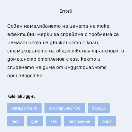
Error9
Освен намаляването на цената на тока,
ефективни мерки за справяне с проблема са
намалението на движението с коли,
стимулирането на обществения транспорт и
домашното отопление с газ, както и
спирането на дима от индустриалното
производство.
Ключови думи
замърсяване
електричество
въздух
ток
дим
газ
отопление
смог