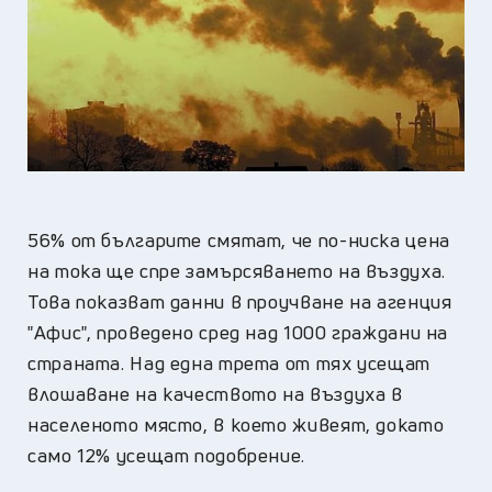
56% от българите смятат, че по-ниска цена
на тока ще спре замърсяването на въздуха.
Това показват данни в проучване на агенция
"Афис", проведено сред над 1000 граждани на
страната. Над една трета от тях усещат
влошаване на качеството на въздуха в
населеното място, в което живеят, докато
само 12% усещат подобрение.