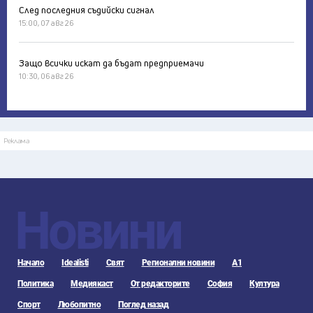
След последния съдийски сигнал
15:00, 07 авг 26
Защо всички искат да бъдат предприемачи
10:30, 06 авг 26
Реклама
Новини
Начало
Idealisti
Свят
Регионални новини
А1
Политика
Медиякаст
От редакторите
София
Култура
Спорт
Любопитно
Поглед назад