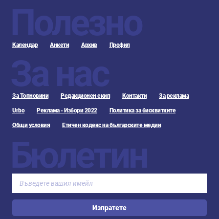
Полезно
Календар
Анкети
Архив
Профил
За нас
За Топновини
Редакционен екип
Контакти
За реклама
Urbo
Реклама - Избори 2022
Политика за бисквитките
Общи условия
Етичен кодекс на българските медии
Бюлетин
Изпратете