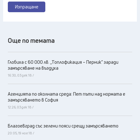
Изпращане
Още по темата
Глобиха с 60 000 лв. „Топлофикация – Перник” заради
замърсяване на въздуха
16:30, 03 дек 18 /
Агенцията по околната среда: Пет пъти над нормата е
замърсяването в София
12:26, 03 дек 18 /
Благоевград със зелени пояси срещу замърсяването
20:05, 19 ное 18 /