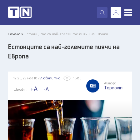
X
Начало >
Естонците са най-големите пиячи на Европа
Естонците са най-големите пиячи на
Европа
12:20, 29 ное 18 /
Любопитно
1880
Автор:
Topnovini
+A
-A
Шрифт: