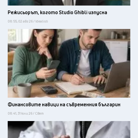
Режисьорът, когото Studio Ghibli изпусна
08:55, 02 авг 26 / Idealisti
Финансовите навици на съвременния българин
08:41, 31 юли 26 / Свят