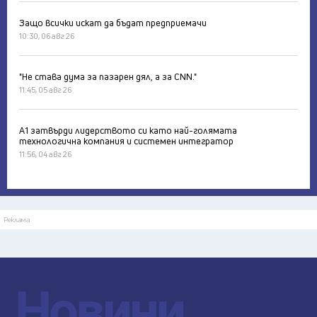
Защо всички искат да бъдат предприемачи
10:30, 06 авг 26
"Не става дума за пазарен дял, а за CNN."
11:45, 05 авг 26
А1 затвърди лидерството си като най-голямата
технологична компания и системен интегратор
11:56, 04 авг 26
Реклама
Новини