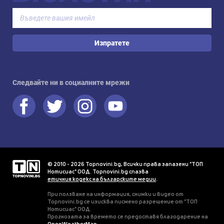
Изпратете
Следвайте ни в социалните мрежи
© 2010 - 2026 Topnovini.bg, Всички права запазени "ТОП
Нотисиас" ООД. Topnovini.bg спазва
етичния кодекс на българските медии
.
При ползване на информация, снимки и видео от
Topnovini.bg се изисква писмено разрешение от "ТОП
Нотисиас" ООД.
Прогнозата за времето се предоставя благодарение на
OpenWeatherMap
.