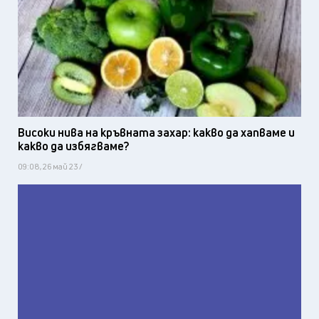
Високи нива на кръвната захар: какво да хапваме и
какво да избягваме?
09:08, 26 май 23 /