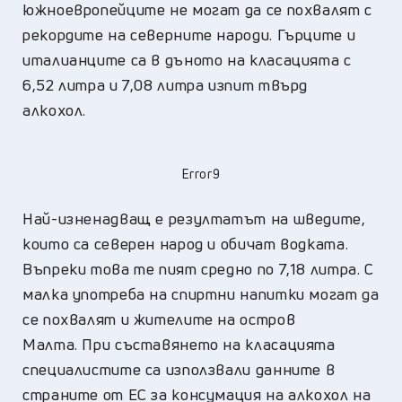
южноевропейците не могат да се похвалят с
рекордите на северните народи. Гърците и
италианците са в дъното на класацията с
6,52 литра и 7,08 литра изпит твърд
алкохол.
Error9
Най-изненадващ е резултатът на шведите,
които са северен народ и обичат водката.
Въпреки това те пият средно по 7,18 литра. С
малка употреба на спиртни напитки могат да
се похвалят и жителите на остров
Малта. При съставянето на класацията
специалистите са използвали данните в
страните от ЕС за консумация на алкохол на