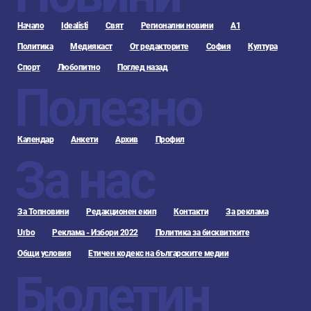
Начало
Idealisti
Свят
Регионални новини
А1
Политика
Медиякаст
От редакторите
София
Култура
Спорт
Любопитно
Поглед назад
Полезно
Календар
Анкети
Архив
Профил
За нас
За Топновини
Редакционен екип
Контакти
За реклама
Urbo
Реклама - Избори 2022
Политика за бисквитките
Общи условия
Етичен кодекс на българските медии
Бюлетин