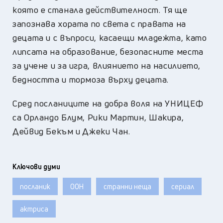
която е станала действителност. Тя ще
запознава хората по света с правата на
децата и с въпроси, касаещи младежта, като
липсата на образование, безопасните места
за учене и за игра, влиянието на насилието,
бедността и тормоза върху децата.
Сред посланиците на добра воля на УНИЦЕФ
са Орландо Блум, Рики Мартин, Шакира,
Дейвид Бекъм и Джеки Чан.
Ключови думи
посланик
ООН
странни неща
сериал
актриса