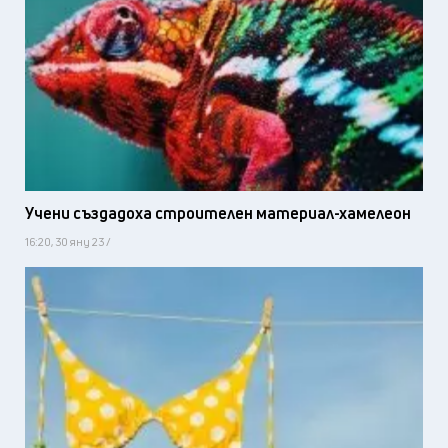
Учени създадоха строителен материал-хамелеон
16:20, 30 яну 23 /