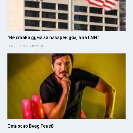
"Не става дума за пазарен дял, а за CNN."
11:45, 05 авг 26 / Idealisti
Относно Влад Тенев