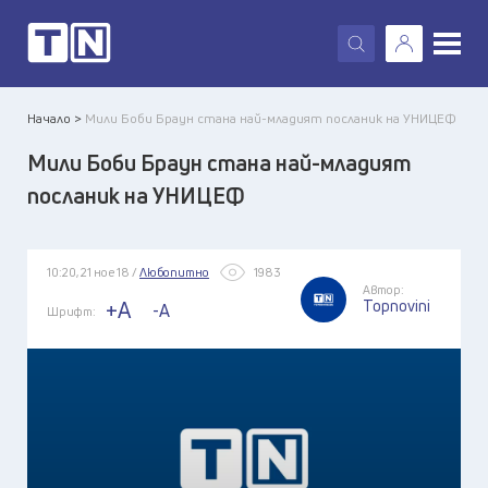
X
Начало >
Мили Боби Браун стана най-младият посланик на УНИЦЕФ
Мили Боби Браун стана най-младият
посланик на УНИЦЕФ
10:20, 21 ное 18 /
Любопитно
1983
Автор:
Topnovini
+A
-A
Шрифт: