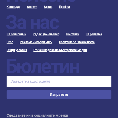
Календар
Анкети
Архив
Профил
За нас
За Топновини
Редакционен екип
Контакти
За реклама
Urbo
Реклама - Избори 2022
Политика за бисквитките
Общи условия
Етичен кодекс на българските медии
Бюлетин
Изпратете
Следвайте ни в социалните мрежи