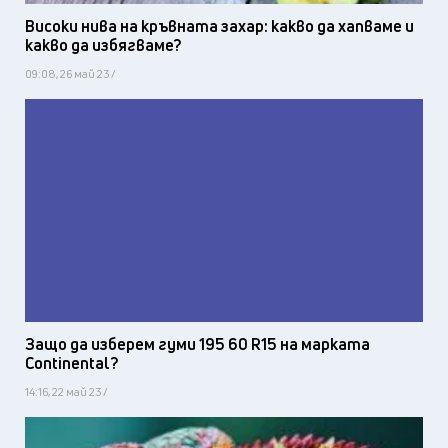
Високи нива на кръвната захар: какво да хапваме и
какво да избягваме?
09:08, 26 май 23 /
Защо да изберем гуми 195 60 R15 на марката
Continental?
14:16, 22 май 23 /