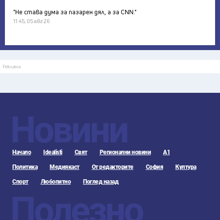
"Не става дума за пазарен дял, а за CNN."
11:45, 05 авг 26
Реклама
Новини
Начало
Idealisti
Свят
Регионални новини
А1
Политика
Медиякаст
От редакторите
София
Култура
Спорт
Любопитно
Поглед назад
Полезно