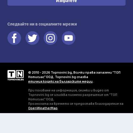
Изпратете
Следвайте ни в социалните мрежи
© 2010 - 2026 Topnovini.bg, Всички права запазени "ТОП
Нотисиас" ООД. Topnovini.bg спазва
етичния кодекс на българските медии
.
При ползване на информация, снимки и видео от
Topnovini.bg се изисква писмено разрешение от "ТОП
Нотисиас" ООД.
Прогнозата за времето се предоставя благодарение на
OpenWeatherMap
.