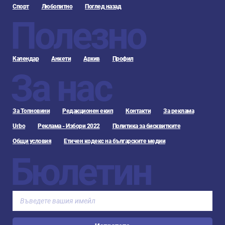
Спорт
Любопитно
Поглед назад
Полезно
Календар
Анкети
Архив
Профил
За нас
За Топновини
Редакционен екип
Контакти
За реклама
Urbo
Реклама - Избори 2022
Политика за бисквитките
Общи условия
Етичен кодекс на българските медии
Бюлетин