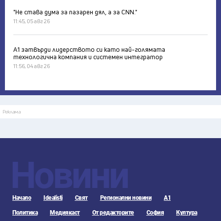
"Не става дума за пазарен дял, а за CNN."
11:45, 05 авг 26
А1 затвърди лидерството си като най-голямата
технологична компания и системен интегратор
11:56, 04 авг 26
Реклама
Новини
Начало
Idealisti
Свят
Регионални новини
А1
Политика
Медиякаст
От редакторите
София
Култура