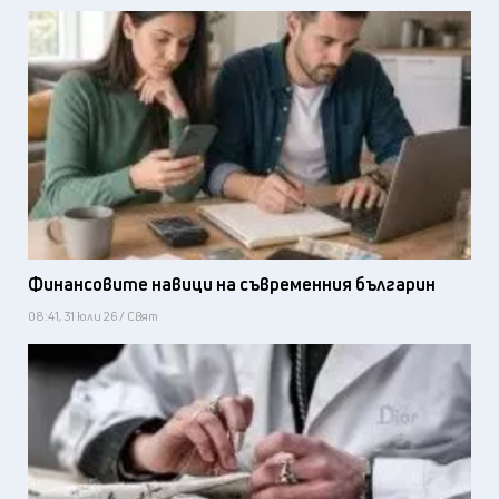
Финансовите навици на съвременния българин
08:41, 31 юли 26 / Свят