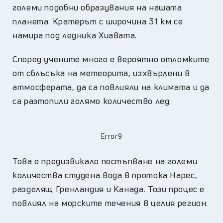
големи подобни образувания на нашата
планета. Кратерът с широчина 31 км се
намира под ледника Хиавата.
Според учените много е вероятно отломките
от сблъсъка на метеорита, изхвърлени в
атмосферата, да са повлияли на климата и да
са разтопили голямо количество лед.
Error9
Това е предизвикало постъпване на големи
количества студена вода в протока Нарес,
разделящ Гренландия и Канада. Този процес е
повлиял на морските течения в целия регион.