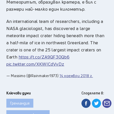
Метеоритът, образувал кратера, е бил с
размери най-малко един километър.
An international team of researchers, including a
NASA glaciologist, has discovered a large
meteorite impact crater hiding beneath more than
a half-mile of ice in northwest Greenland. The
crater is one of the 25 largest impact craters on
Earth
https://t.co/ZA9QF3OQb6
pic.twitter.com/XKWICdVvDz
— Massimo (@Rainmaker1973)
14 ноември 2018 г.
Ключови думи
Споделете в:
Гренландия