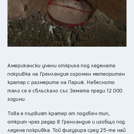
Американски учени откриха под ледената
покривка на Гренландия огромен метеоритен
кратер с размерите на Париж. Небесното
тяло се е сблъскало със Земята преди 12 000
години.
Това е първият кратер от подобен тип,
открит чрез радар в Гренландия и изобщо под
ледена покривка. Той фигурира сред 25-те най