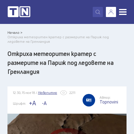
X
Начало >
Откриха метеоритен кратер с размерите на Париж под
ледовете на Гренландия
Откриха метеоритен кратер с
размерите на Париж под ледовете на
Гренландия
12:30, 15 ное 18 /
Любопитно
2211
Автор:
Topnovini
+A
-A
Шрифт: