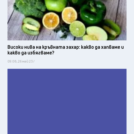
Високи нива на кръвната захар: какво да хапваме и
какво да избягваме?
09:08, 26 май 23 /