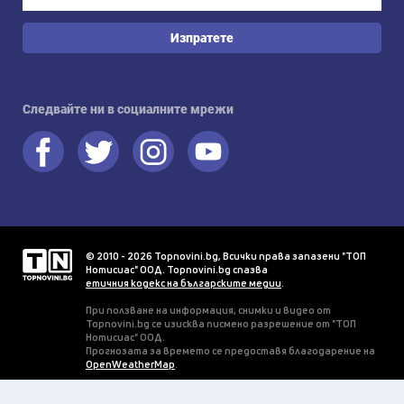
Изпратете
Следвайте ни в социалните мрежи
© 2010 - 2026 Topnovini.bg, Всички права запазени "ТОП
Нотисиас" ООД. Topnovini.bg спазва
етичния кодекс на българските медии
.
При ползване на информация, снимки и видео от
Topnovini.bg се изисква писмено разрешение от "ТОП
Нотисиас" ООД.
Прогнозата за времето се предоставя благодарение на
OpenWeatherMap
.