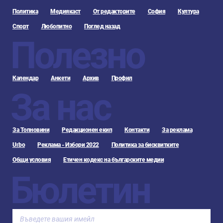
Политика
Медиякаст
От редакторите
София
Култура
Спорт
Любопитно
Поглед назад
Полезно
Календар
Анкети
Архив
Профил
За нас
За Топновини
Редакционен екип
Контакти
За реклама
Urbo
Реклама - Избори 2022
Политика за бисквитките
Общи условия
Етичен кодекс на българските медии
Бюлетин