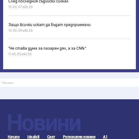
След последния съдийски сигнал
15:00, 07 авг 26
Защо всички искат да бъдат предприемачи
10:30, 06 авг 26
"Не става дума за пазарен дял, а за CNN."
11:45, 05 авг 26
Реклама
Новини
Начало
Idealisti
Свят
Регионални новини
А1