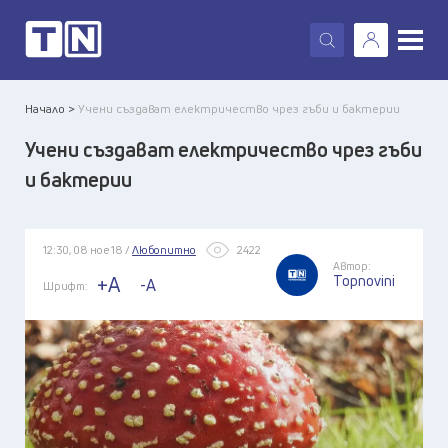
X
Начало >
Учени създават електричество чрез гъби и бактерии
Учени създават електричество чрез гъби
и бактерии
12:30, 08 ное 18 /
Любопитно
2422
Автор:
Topnovini
+A
-A
Шрифт: