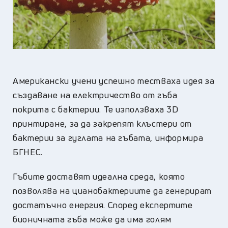
Американски учени успешно тестваха идея за
създаване на електричество от гъба
покрита с бактерии. Те използваха 3D
принтиране, за да закрепят клъстери от
бактерии за гуглата на гъбата, информира
БГНЕС.
Гъбите доставят идеална среда, която
позволява на цианобактериите да генерират
достатъчно енергия. Според експертите
бионичната гъба може да има голям