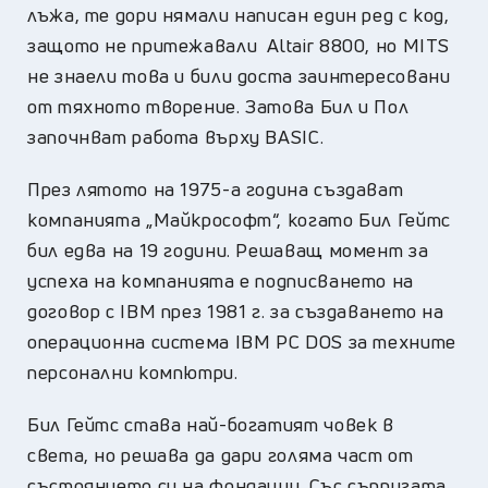
лъжа, те дори нямали написан един ред с код,
защото не притежавали Altair 8800, но MITS
не знаели това и били доста заинтересовани
от тяхното творение. Затова Бил и Пол
започнват работа върху BASIC.
През лятото на 1975-а година създават
компанията „Майкрософт“, когато Бил Гейтс
бил едва на 19 години. Решаващ момент за
успеха на компанията е подписването на
договор с IBM през 1981 г. за създаването на
операционна система IBM PC DOS за техните
персонални компютри.
Бил Гейтс става най-богатият човек в
света, но решава да дари голяма част от
състоянието си на фондации. Със съпругата