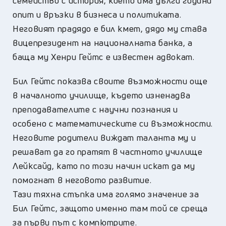
семейство с история, което има дълги години
опит и връзки в бизнеса и политиката.
Неговият прадядо е бил кмет, дядо му става
вицепрезидент на националната банка, а
баща му Хенри Гейтс е известен адвокат.
Бил Гейтс показва своите възможности още
в началното училище, където изненадва
преподавателите с научни познания и
особено с математическите си възможности.
Неговите родители виждат таланта му и
решават да го пратят в частното училище
Лейксайд, като по този начин искат да му
помогнат в неговото развитие.
Тази тяхна стъпка има голямо значение за
Бил Гейтс, защото именно там той се среща
за първи път с компютрите.