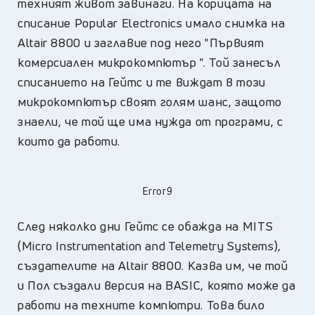
техният живот завинаги. На корицата на
списание Popular Electronics имало снимка на
Altair 8800 и заглавие под него "Първият
комерсиален микрокомпютър ". Той занесъл
списанието на Гейтс и те виждат в този
микрокомпютър своят голям шанс, защото
знаели, че той ще има нужда от програми, с
които да работи.
Error9
След няколко дни Гейтс се обажда на MITS
(Micro Instrumentation and Telemetry Systems),
създателите на Altair 8800. Казва им, че той
и Пол създали версия на BASIC, която може да
работи на техните компютри. Това било