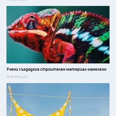
Учени създадоха строителен материал-хамелеон
16:20, 30 яну 23 /