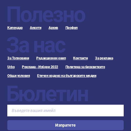
Полезно
Календар
Анкети
Архив
Профил
За нас
За Топновини
Редакционен екип
Контакти
За реклама
Urbo
Реклама - Избори 2022
Политика за бисквитките
Общи условия
Етичен кодекс на българските медии
Бюлетин
Изпратете