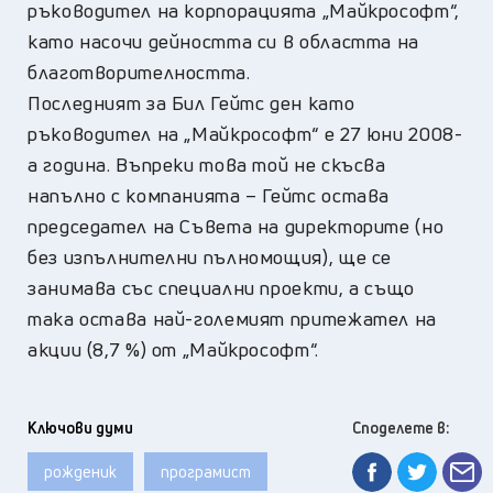
ръководител на корпорацията „Майкрософт“,
като насочи дейността си в областта на
благотворителността.
Последният за Бил Гейтс ден като
ръководител на „Майкрософт“ е 27 юни 2008-
а година. Въпреки това той не скъсва
напълно с компанията – Гейтс остава
председател на Съвета на директорите (но
без изпълнителни пълномощия), ще се
занимава със специални проекти, а също
така остава най-големият притежател на
акции (8,7 %) от „Майкрософт“.
Ключови думи
Споделете в:
рожденик
програмист