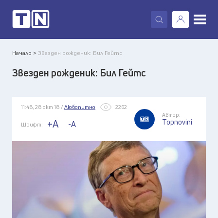
X
Начало >
Звезден рожденик: Бил Гейтс
Звезден рожденик: Бил Гейтс
11:48, 28 окт 18 /
Любопитно
2262
Автор:
Topnovini
+A
-A
Шрифт: