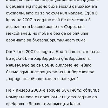
и децата му трудно биха могли да изхарчат
състоянието си за поколения напред. Едва в
края на 2007-а година той бе изместен в
листата на богаташите на Форбс от
мексиканец, но това е без да се отчита
дарената за благотворителност сума.
От 7 юни 2007-а година Бил Гейтс се счита за
випускник на Харвардския университет.
Решението да се връчи диплома на Гейтс
взема администрацията на университета
„поради неговите особени заслуги“.
На 7 януари 2008-а година Бил Гейтс обявява
намерението си през юли същата година да
прекрати своите пълномощия като