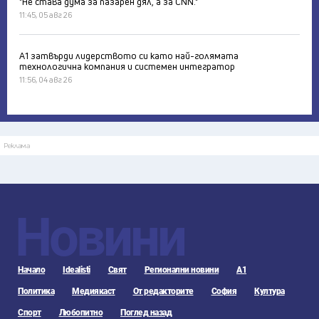
"Не става дума за пазарен дял, а за CNN."
11:45, 05 авг 26
А1 затвърди лидерството си като най-голямата
технологична компания и системен интегратор
11:56, 04 авг 26
Реклама
Новини
Начало
Idealisti
Свят
Регионални новини
А1
Политика
Медиякаст
От редакторите
София
Култура
Спорт
Любопитно
Поглед назад