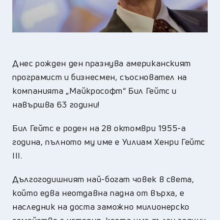
Днес рожден ден празнува американският
програмист и бизнесмен, съосновател на
компанията „Майкрософт“ Бил Гейтс и
навършва 63 години!
Бил Гейтс е роден на 28 октомври 1955-а
година, пълното му име е Уилиам Хенри Гейтс
ІІІ.
Дългогодишният най-богат човек в света,
който едва неотдавна падна от върха, е
наследник на доста заможно милионерско