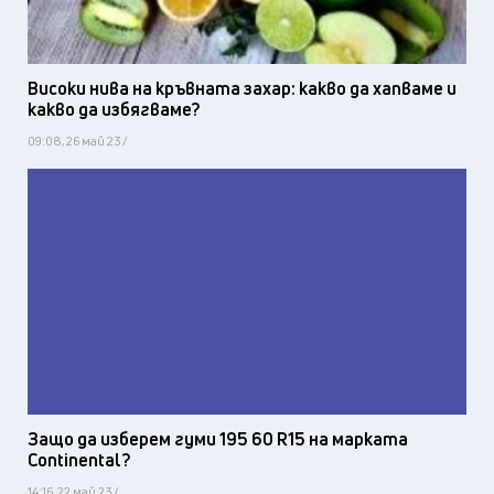
Високи нива на кръвната захар: какво да хапваме и
какво да избягваме?
09:08, 26 май 23 /
Защо да изберем гуми 195 60 R15 на марката
Continental?
14:16, 22 май 23 /