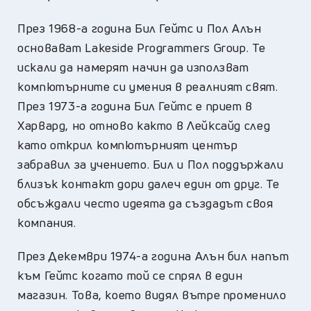
През 1968-а година Бил Гейтс и Пол Алън
основават Lakeside Programmers Group. Те
искали да намерят начин да използват
компютърните си умения в реалният свят.
През 1973-а година Бил Гейтс е приет в
Харвард, но отново както в Лейксайд след
като открил компютърният център
забравил за учението. Бил и Пол поддържали
близък контакт дори далеч един от друг. Те
обсъждали често идеята да създадът своя
компания.
През Декември 1974-а година Алън бил напът
към Гейтс когато той се спрял в един
магазин. Това, което видял вътре променило