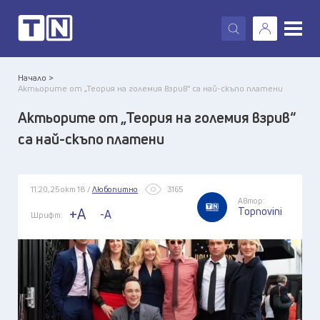
X
Начало >
Актьорите от „Теория на големия взрив“ са най-скъпо платени
Актьорите от „Теория на големия взрив“
са най-скъпо платени
11:20, 25 окт 18 /
Любопитно
3165
Автор:
Topnovini
+A
-A
Шрифт: