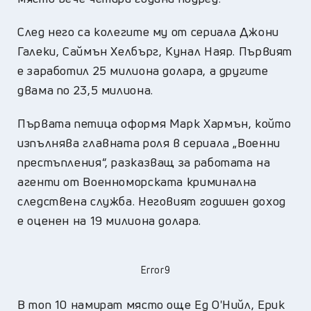
След него са колегите му от сериала Джони
Галеки, Саймън Хелбърг, Кунал Наяр. Първият
е заработил 25 милиона долара, а другите
двама по 23,5 милиона.
Първата петица оформя Марк Хармън, който
изпълнява главната роля в сериала „Военни
престъпления“, разказващ за работата на
агенти от Военноморската криминална
следствена служба. Неговият годишен доход
е оценен на 19 милиона долара.
Error9
В топ 10 намират място още Ед О'Нийл, Ерик