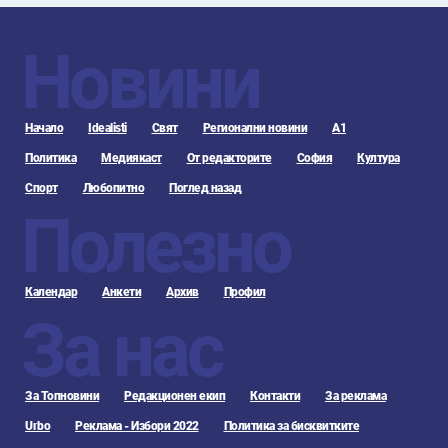
Новини
Начало
Idealisti
Свят
Регионални новини
А1
Политика
Медиякаст
От редакторите
София
Култура
Спорт
Любопитно
Поглед назад
Полезно
Календар
Анкети
Архив
Профил
За нас
За Топновини
Редакционен екип
Контакти
За реклама
Urbo
Реклама - Избори 2022
Политика за бисквитките