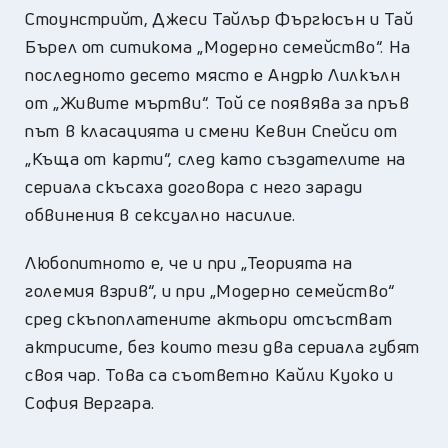
Стоунстрийт, Джеси Тайлър Фъргюсън и Тай
Бърел от ситикома „Модерно семейство“. На
последното десето място е Андрю Лилкълн
от „Живите мъртви“. Той се появява за пръв
път в класацията и смени Кевин Спейси от
„Къща от карти“, след като създателите на
сериала скъсаха договора с него заради
обвинения в сексуално насилие.
Любопитното е, че и при „Теорията на
големия взрив“, и при „Модерно семейство“
сред скъпоплатените актьори отсъстват
актрисите, без които тези два сериала губят
своя чар. Това са съответно Кайли Куоко и
София Вергара.