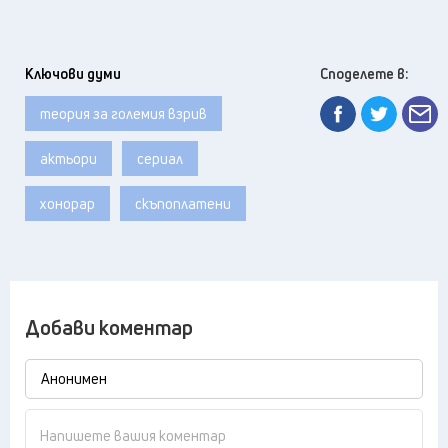
Ключови думи
Споделете в:
теория за големия взрив
актьори
сериал
хонорар
скъпоплатени
Добави коментар