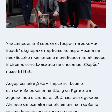
Участниците в сериала „Теория на големия
взрив“ окупираха първите четири места на
най-високо платените телевизионни актьори
в света, сочи класация на списание „Форбс“,
пише БГНЕС.
Лидер остава Джим Парсънс, който
изпълнява ролята на Шелдън Купър. За
година той е спечелил 26,5 милиона долара.
Актьорът остава непоклатим на първото
място вече четири години подред.