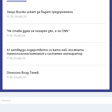
Защо всички искат да бъдат предприемачи
10:30, 06 авг 26
"Не става дума за пазарен дял, а за CNN."
11:45, 05 авг 26
А1 затвърди лидерството си като най-голямата
технологична компания и системен интегратор
11:56, 04 авг 26
Относно Влад Тенев
11:50, 04 авг 26
Реклама