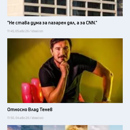
"Не става дума за пазарен дял, а за CNN."
11:45, 05 авг 26 / Idealisti
Относно Влад Тенев
11:50, 04 авг 26 / Idealisti