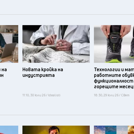
 на
Новата кройка на
Технологии и ма
ин
индустрията
работните обув
функционалност
горещите месец
11:10, 30 юли 26 / Idealisti
18:30, 29 юли 26 / Свят