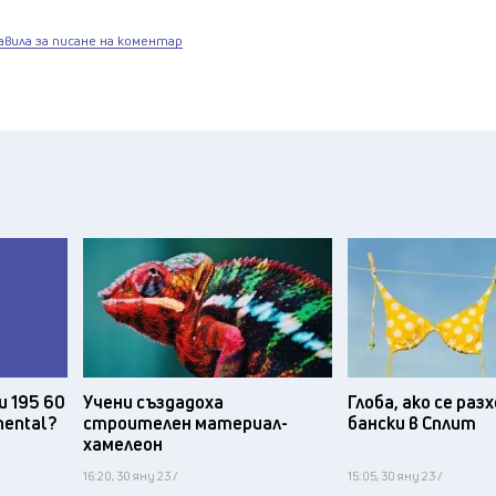
авила за писане на коментар
и 195 60
Учени създадоха
Глоба, ако се ра
nental?
строителен материал-
бански в Сплит
хамелеон
16:20, 30 яну 23 /
15:05, 30 яну 23 /