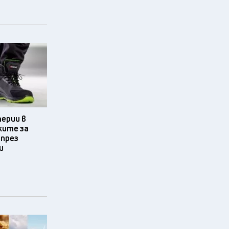
терии в
ките за
 през
и