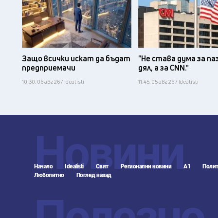
Защо всички искат да бъдат
"Не става дума за па
предприемачи
дял, а за CNN."
10:30, 06 авг 26 / Idealisti
11:45, 05 авг 26 / Idealisti
Новини
Начало
Idealisti
Свят
Регионални новини
А1
Полит
Любопитно
Поглед назад
Полезно