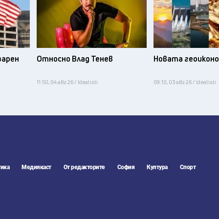
зарен
Относно Влад Тенев
Новата геоикон
11:50, 04 авг 26 / Idealisti
09:10, 03 авг 26 / Idealisti
ика
Медиякаст
От редакторите
София
Култура
Спорт