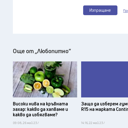
Изпращане
Пр
Още от „Любопитно“
Защо да изберем гум
Високи нива на кръвната
R15 на марката Conti
захар: какво да хапваме и
какво да избягваме?
09:08, 26 май 23 /
14:16, 22 май 23 /