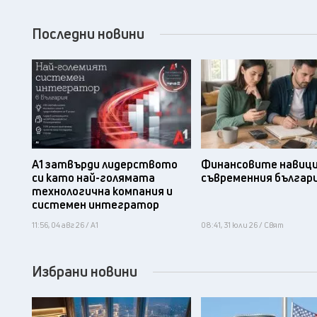
Последни новини
А1 затвърди лидерството
Финансовите навици
си като най-голямата
съвременния българ
технологична компания и
системен интегратор
11:56, 04 авг 26 / А1
08:41, 31 юли 26 / Свят
Избрани новини