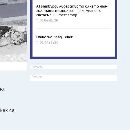
А1 затвърди лидерството си като най-
голямата технологична компания и
системен интегратор
11:56, 04 авг 26
Относно Влад Тенев
11:50, 04 авг 26
Реклама
Реклама
а,
как са