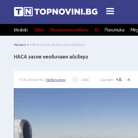
Idealisti
Свят
Регионални новини
А1
Политика
Мед
Начало >
НАСА засне необичаен айсберг
НАСА засне необичаен айсберг
+A
-A
11:30, 24 окт 18 /
Любопитно
4366
Шрифт: