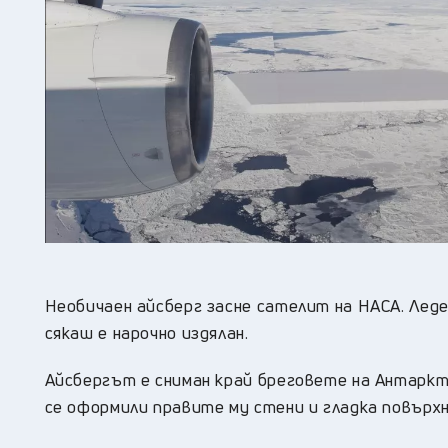
Необичаен айсберг засне сателит на НАСА. Лед
сякаш е нарочно издялан.
Айсбергът е сниман край бреговете на Антаркт
се оформили правите му стени и гладка повърх