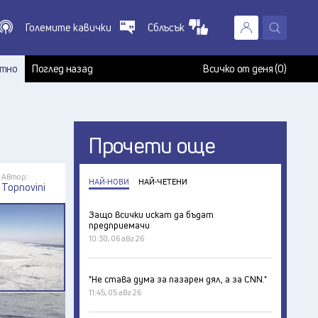
Големите кавички
Сблъсък
X
т
тно
Поглед назад
Всичко от деня (0)
Прочети още
Автор:
НАЙ-НОВИ
НАЙ-ЧЕТЕНИ
Topnovini
Защо всички искат да бъдат
предприемачи
10:30, 06 авг 26
"Не става дума за пазарен дял, а за CNN."
11:45, 05 авг 26